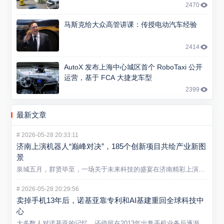
2470
马斯克给大众高管讲课：传授电动汽车经验
2414
AutoX 发布上海中心城区首个 RoboTaxi 公开
运营，基于 FCA 大捷龙车型
2399
最新文章
#
2026-05-28 20:33:11
济南上演机器人“巅峰对决”，185个创新项目共绘产业新图
景
泉城五月，群贤毕至，一场关于未来科技的盛宴在济南精彩上演。5...
#
2026-05-28 20:29:56
卖掉手机13年后，诺基亚靠专利和AI基建重回全球科技中
心
大多数人对诺基亚的记忆，还停留在2013年出售手机业务后逐渐...