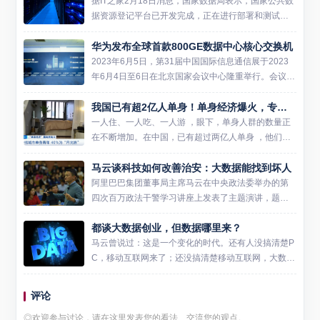
据IT之家2月18日消息，国家数据局表示，国家公共数
据资源登记平台已开发完成，正在进行部署和测试，
将于3月1日上线试运行。 国家数据局副局长陈荣辉介
华为发布全球首款800GE数据中心核心交换机
绍称，国家数据局制定统一的登记技术和业务标准，
负责建设国...
2023年6月5日，第31届中国国际信息通信展于2023
年6月4日至6日在北京国家会议中心隆重举行。会议期
间，华为面向全球发布首款800GE数据中心核心交换
我国已有超2亿人单身！单身经济爆火，专家却担忧
机——CloudEngine 16800-X系列...
一人住、一人吃、一人游 ，眼下，单身人群的数量正
在不断增加。在中国，已有超过两亿人单身 ，他们已
经聚合成一股庞大的消费新势力，并催生出新的消费
马云谈科技如何改善治安：大数据能找到坏人
观，和新的消费业态。 一线城市单身青年 40%为“月
光族” 一...
阿里巴巴集团董事局主席马云在中央政法委举办的第
四次百万政法干警学习讲座上发表了主题演讲，题为
《科技创新在未来社会治理中的作用》，着重谈到了
都谈大数据创业，但数据哪里来？
云计算和大数据对社会治理和治安改善起到的作用。
马云表示：“大数据应...
马云曾说过：这是一个变化的时代。还有人没搞清楚P
C，移动互联网来了；还没搞清楚移动互联网，大数据
来了。而变化的时代是年轻人的时代。 这句话很关
键，他不仅提到了大数据，而且更是用一句话阐述了
评论
互联网从PC时代...
◎欢迎参与讨论，请在这里发表您的看法、交流您的观点。