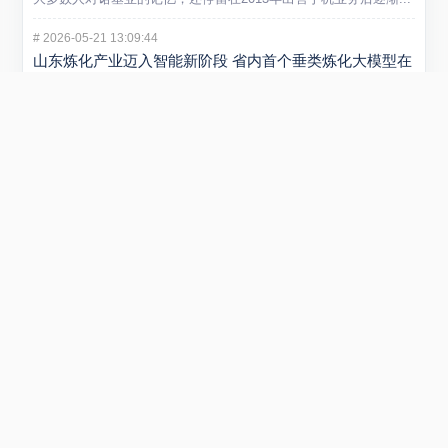
#
2026-05-21 13:09:44
山东炼化产业迈入智能新阶段 省内首个垂类炼化大模型在
潍坊发布
5 月 20 日，“弘润・移动” 炼化智炬大模型发布会在潍坊...
#
2026-01-29 22:54:40
小米REDMI Turbo 5 Max手机发布 售价2199元起
在1月29日举行的REDMI新品发布会上，正式发布REDMI...
#
2025-09-01 11:53:51
阿里云否认采购寒武纪15万片GPU传闻 寒武纪股价创新
高引关注
近日，市场传言称阿里云将采购寒武纪15万片GPU，引发广泛关...