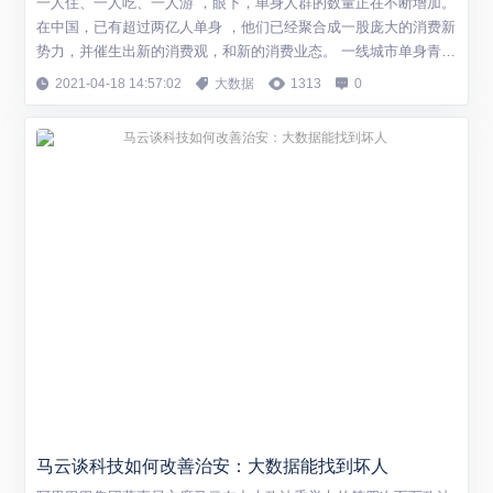
一人住、一人吃、一人游 ，眼下，单身人群的数量正在不断增加。
在中国，已有超过两亿人单身 ，他们已经聚合成一股庞大的消费新
势力，并催生出新的消费观，和新的消费业态。 一线城市单身青年
40%为“月光族” 一位网名叫蒂凡尼的女士今年31岁，是一位在上海
2021-04-18 14:57:02
大数据
1313
0
工作的单身白领，最近，她刚刚买下一套属于自己的房子，每个月
房贷三千元左右。尽管如此，月薪两万的她，到月底还是存不下
钱。 由于没有家庭负担，很...
马云谈科技如何改善治安：大数据能找到坏人