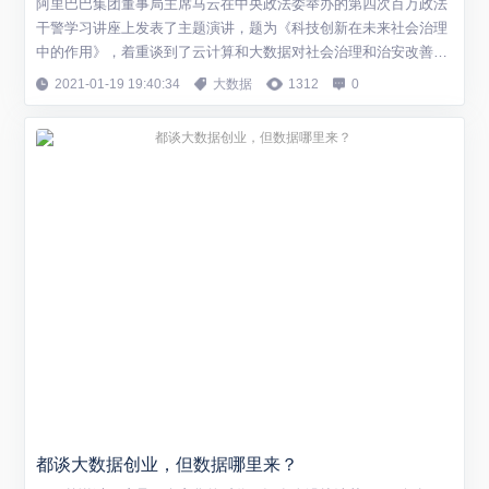
阿里巴巴集团董事局主席马云在中央政法委举办的第四次百万政法
干警学习讲座上发表了主题演讲，题为《科技创新在未来社会治理
中的作用》，着重谈到了云计算和大数据对社会治理和治安改善起
到的作用。马云表示：“大数据应该提前把坏人找出来。” 以下为演
2021-01-19 19:40:34
大数据
1312
0
讲原文： 我们一定要去思考一个问题：“上医治未病、中医治欲
病、下医治已病。”整个数据时代最重要的事情，是要做到“事前诸
葛亮”，就是有预防机制。 什么叫信...
都谈大数据创业，但数据哪里来？