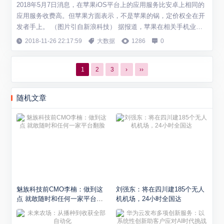
2018年5月7日消息，在苹果iOS平台上的应用服务比安卓上相同的
应用服务收费高。但苹果方面表示，不是苹果的锅，定价权全在开
发者手上。 （图片引自新浪科技） 据报道，苹果在相关手机业务
上，特别是实体业务上，苹果不会收取费用，像滴滴、淘宝这类提
2018-11-26 22:17:59
大数据
1286
0
供实体服务的企业和苹果一点关系没有。 此外，苹果强调，苹果的
iOS系统只针对虚拟商品进行抽成，比如微博会员服务、QQ音乐绿
1
2
3
›
››
钻等，且连续订阅第二年抽...
随机文章
魅族科技前CMO李楠：做到这
刘强东：将在四川建185个无人
点 就敢随时和任何一家平台翻
机机场，24小时全国达
脸