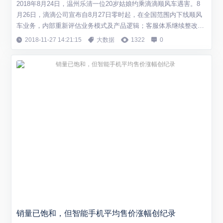
2018年8月24日，温州乐清一位20岁姑娘约乘滴滴顺风车遇害。8
月26日，滴滴公司宣布自8月27日零时起，在全国范围内下线顺风
车业务，内部重新评估业务模式及产品逻辑；客服体系继续整改升
级，加大客服团队的人力和资源投入，加速梳理优化投诉分级等机
2018-11-27 14:21:15
大数据
1322
0
制；免去黄洁莉的顺风车事业部总经理职务，免去黄金红的客服副
总裁职务。 滴滴顺风车屡屡出事并遭遇千夫所指的时候，滴滴公司
的这一回应当然可以视为一个...
销量已饱和，但智能手机平均售价涨幅创纪录