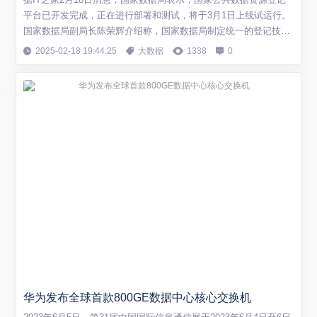
平台已开发完成，正在进行部署和测试，将于3月1日上线试运行。
国家数据局副局长陈荣辉介绍称，国家数据局制定统一的登记技术
和业务标准，负责建设国家公共数据资源登记平台，确保与各省级
2025-02-18 19:44:25
大数据
1338
0
平台对接，实现登记信息互联互通和统一赋码，各省级数据管理部
门牵头建设省级登记平台，目标在今年年内构建起职责明确、分工
负责、运转有序的全国公共数据资源...
华为发布全球首款800GE数据中心核心交换机