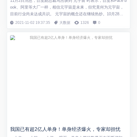
11月2日消息，百度副总裁马杰谈到“元宇宙”时表示，百度和Face b
ook、阿里等大厂一样，相信元宇宙是未来，但究竟何为元宇宙，
目前行业尚未达成共识。 元宇宙的概念还在继续热炒。10月28
日，Facebook宣布改名为Mate，并宣布未来五年要做元宇宙公
2021-11-02 19:37:35
大数据
1326
0
司，同时组建个上万人的团队开发元宇宙。 “现在元宇宙最需要的
是冷静和务实，在明年下半年，或是后年，潮水会褪去，那个时候
才会知道哪个公...
我国已有超2亿人单身！单身经济爆火，专家却担忧