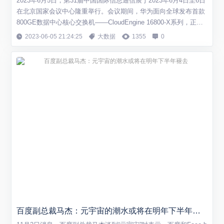
2023年6月5日，第31届中国国际信息通信展于2023年6月4日至6日
在北京国家会议中心隆重举行。会议期间，华为面向全球发布首款
800GE数据中心核心交换机——CloudEngine 16800-X系列，正式
开启数据中心800GE时代。 算力应用的浪潮兴起再次引爆企业对
2023-06-05 21:24:25
大数据
1355
0
于AI的大力投入，由此带来计算能力等底层技术的升级，数据中心
的吞吐量将被提升到全新高度。以互联网行业为代表的大型企业...
百度副总裁马杰：元宇宙的潮水或将在明年下半年褪去