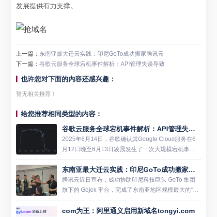
发展提供有力支撑。
上一篇：
东南亚最大迁云实践：印尼GoTo成功搬家腾讯云
下一篇：
谷歌云服务全球宕机事件解析：API管理失误导致
也许您对下面的内容还感兴趣：
暂无相关推荐！
给您推荐相同类型的内容：
谷歌云服务全球宕机事件解析：API管理失误导致
2025年6月14日，谷歌确认其Google Cloud服务在6
月12日晚至6月13日凌晨发生了一次大规模宕机事
件，持续时间超过三小时。此次故障影响了全球数百
东南亚最大迁云实践：印尼GoTo成功搬家腾讯云
万用户，并波及多个依赖Google Cloud...
腾讯云近日宣布，成功协助印尼科技巨头 GoTo 集团
旗下的 Gojek 平台，完成了东南亚地区规模最大的“迁
云”项目。这次迁移涉及 Gojek 平台超过千余个微服务
com为王：阿里通义启用新域名tongyi.com
系统，最终在 4 小时 54 分钟内实现...