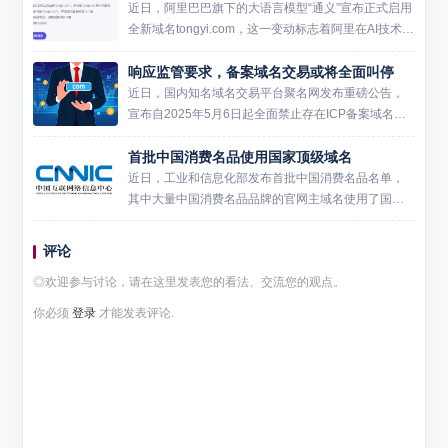
近日，阿里巴巴旗下的大语言模型“通义”宣布正式启用
全新域名tongyi.com，这一变动标志着阿里在AI技术领
域的又一重要进展。此次域名的更新不仅是品牌标识
响应监管要求，备案域名交易或将全面叫停
的一次刷新，更伴随着一系列产品功能的优化和提
升，...
近日，国内知名域名交易平台聚名网发布重磅公告，
宣布自2025年5月6日起全面禁止存在ICP备案域名的
注册、转让等交易行为。这一政策调整犹如一枚深水
首批中国消费名品使用国家顶级域名
炸弹，在域名投资圈引发强烈震荡。作为《2025"固
源"行动...
近日，工业和信息化部发布首批中国消费名品名单，
其中大量中国消费名品品牌的官网主域名使用了国家
顶级域名。这些品牌包括蒙牛、五粮液、海澜之家、
雅迪、格兰仕、鄂尔多斯、陶华碧老干妈、九牧、全
评论
友家居、蒙娜丽莎等。...
◎欢迎参与讨论，请在这里发表您的看法、交流您的观点。
你必须
登录
才能发表评论.