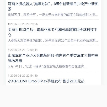
济南上演机器人“巅峰对决”，185个创新项目共绘产业新图
景
泉城五月，群贤毕至，一场关于未来科技的盛宴在济南精彩上演。5...
#
2026-05-28 20:29:56
卖掉手机13年后，诺基亚靠专利和AI基建重回全球科技中
心
大多数人对诺基亚的记忆，还停留在2013年出售手机业务后逐渐...
#
2026-05-21 13:09:44
山东炼化产业迈入智能新阶段 省内首个垂类炼化大模型在
潍坊发布
5 月 20 日，“弘润・移动” 炼化智炬大模型发布会在潍坊...
#
2026-01-29 22:54:40
小米REDMI Turbo 5 Max手机发布 售价2199元起
在1月29日举行的REDMI新品发布会上，正式发布REDMI...
#
2025-09-01 11:53:51
阿里云否认采购寒武纪15万片GPU传闻 寒武纪股价创新
高引关注