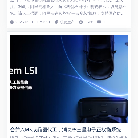
注。对此，阿里云相关人士向《科创板日报》明确表示，该消息不
实。该人士强调，阿里云确实坚持“一云多芯”战略，支持国产供应
链发展，但所谓大规模采购寒武纪GPU的传闻与事实不符。 这一
2025-09-01 11:53:51
研发生产
1528
0
澄清背景与寒武纪近期股价表现密切相关。8月28日，寒武纪股价
大幅上涨15.73%，收盘价达到1587.91元/股，总市值攀升至6643
亿元。值得注意的...
合并入MX或晶圆代工，消息称三星电子正权衡系统LSI部门未来