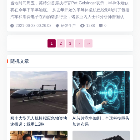
当地时间周五，英特尔首席执行官Pat Gelsinger表示，半导体短缺
将在今年下半年触底。 从去年开始的半导体危机已经影响到了包括
汽车和消费电子在内的诸多行业，诸多业内人士和分析师普遍认为
这场危机会持续数年之久，但对于何时迎来转折点并没有统一的看
2021-06-28 00:26:08
研发生产
1288
0
法，而Gelsinger则表示，他不认为芯片行业会在2023年之前恢
复，“缺芯”危机将在今年下半年触底，而在情况好转之前，很多行
1
2
3
›
››
业的困境会进...
随机文章
顺丰大型无人机模拟应急物资快
AI芯片竞争加剧，全球科技巨头
速投递：载重1.2吨
加速布局