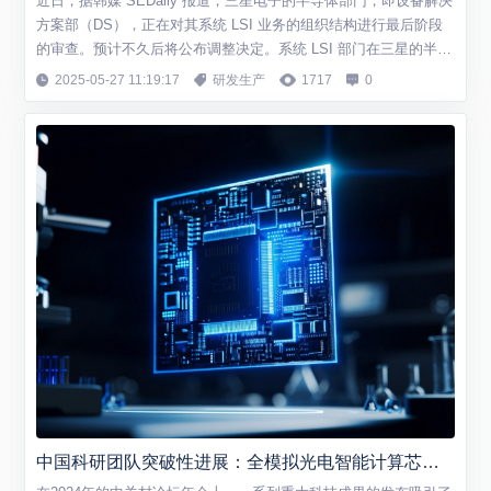
近日，据韩媒 SEDaily 报道，三星电子的半导体部门，即设备解决
方案部（DS），正在对其系统 LSI 业务的组织结构进行最后阶段
的审查。预计不久后将公布调整决定。系统 LSI 部门在三星的半导
体业务中主要负责芯片的设计工作，其重要任务之一是为移动体验
2025-05-27 11:19:17
研发生产
1717
0
（MX）部门开发 Exynos 系列手机系统级芯片（SoC）。 然而，
近年来由于多种因素的影响，Exynos 2x00 应用处理器在三...
中国科研团队突破性进展：全模拟光电智能计算芯片引领AI算力革命