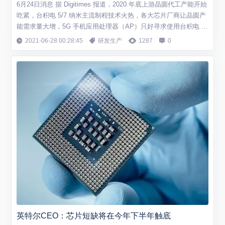
6月24日消息 据 Digitimes 报道，2020 年底上游晶圆代工产能开始
吃紧，台积电 5/7 纳米主流制程技术火热，各大芯片厂商让晶圆产
能需求量大增，5G 手机应用处理器（AP）只好寻求使用台积电 6
纳米制程技术。 业内消息人士透露，高通、联发科和紫光展锐都已
2021-06-28 00:28:45
研发生产
1287
0
就下一代 5G AP（应用处理器）向台积电下单，均要求后者使用 6
nm 制程工艺。 IT之家了解到，来自晶圆制造厂的知...
英特尔CEO：芯片短缺将在今年下半年触底