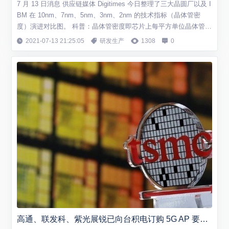
7 月 13 日消息 供应链媒体 Digitimes 今日整理了三大晶圆厂以及 I
BM 在 10nm、7nm、5nm、3nm、2nm 的技术指标（晶体管密
度）演进对比图。 科普：晶体管密度即芯片上每平方单位晶体管
数，此处对比的是每平方毫米晶体管数量。 Digitimes 指出，英特
2021-07-13 21:25:05
研发生产
1308
0
尔此前声称台积电的 7nm 制程与其 10nm 制程相当，从技术角度
而言这可能是真的，虽然英特尔还没有真正...
高通、联发科、紫光展锐已向台积电订购 5G AP 要求 6nm 制程