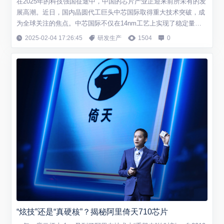
在2025年的科技强国征途中，中国的芯片产业正迎来前所未有的发
展高潮。近日，国内晶圆代工巨头中芯国际取得重大技术突破，成
为全球关注的焦点。中芯国际不仅在14nm工艺上实现了稳定量
产，其7nm技术也进入了试产阶段，标志着中国在高端芯片制造领
2025-02-04 17:26:45
研发生产
1504
0
域迈出了坚实的一步。 这一突破，不仅让中芯国际跻身全球前五大
晶圆代工企业行列，更是对国内芯片产业链的一次巨大提振。在芯
片设计端，景嘉微的GPU芯片已成...
“炫技”还是“真硬核”？揭秘阿里倚天710芯片