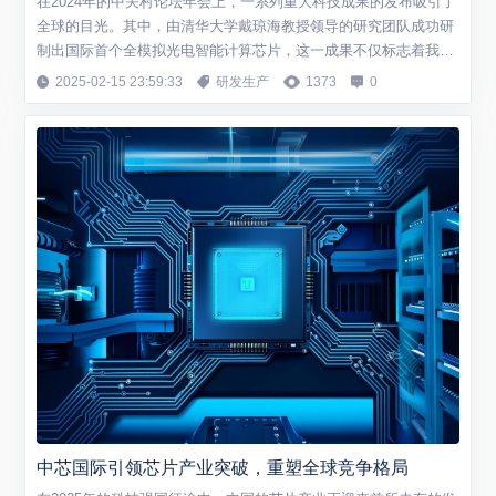
在2024年的中关村论坛年会上，一系列重大科技成果的发布吸引了
全球的目光。其中，由清华大学戴琼海教授领导的研究团队成功研
制出国际首个全模拟光电智能计算芯片，这一成果不仅标志着我国
在人工智能硬件领域取得了重要突破，同时也为未来的智能计算开
2025-02-15 23:59:33
研发生产
1373
0
辟了新的道路。 全模拟光电智能计算芯片的技术亮点 这款名为“清
华芯”的全模拟光电智能计算芯片，采用了先进的光学和电子学原理
相结合的设计理念，实现了对传统...
中芯国际引领芯片产业突破，重塑全球竞争格局