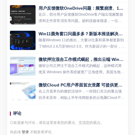
久的系统工具带来多项现代化改进，其中最引人注目
用户反馈微软OneDrive问题：频繁崩溃、13.6万个文件“玩失踪”
的是新增的字符计数功能。 据微软官方透露，新版记
事本将在...
近日，部分用户反馈微软OneDrive客户端出现频繁崩
溃和文件异常消失等问题。据科技媒体报道，一位用
户在Windows Server 2016环境下使用OneDrive时遭
Win11圆角窗口问题多多？新版本推送解决问题
遇客户端崩溃，错误代码显示为堆损...
随着Windows 11的推出，大量UI元素和菜单都更新到
了WinUI 2.6乃至WinUI 3.0。作为新设计的一部分，W
in11的窗口、菜单、按钮等外观出现了大量圆角元
微软押注混合工作模式崛起，推出云端 Windows 吸引苹果和安卓用户
素。微软从Win8开始，一直在系...
微软公司正押注于混合工作模式的崛起，这种模式将
使其 Windows 操作系统被更广泛地使用。美国当地时
间周三，微软宣布推出了新产品 Windows 365，让员
微软Cloud PC用户界面首次泄露 可提供更安全Windows11桌面
工能够访问运行微软 Windows、基于云端...
在上月底举办的微软活动中，一些我们关注的重点项
目并未宣布，例如上半年传闻较多的云电脑Cloud PC
计划。不过近期，一名名叫ALumia的泄密者发布了一
张微软Cloud PC功能界面的宣传图，从中我们不难...
评论
◎欢迎参与讨论，请在这里发表您的看法、交流您的观点。
你必须
登录
才能发表评论.