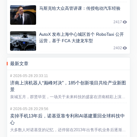
马斯克给大众高管讲课：传授电动汽车经验
2417
AutoX 发布上海中心城区首个 RoboTaxi 公开
运营，基于 FCA 大捷龙车型
2402
最新文章
#
2026-05-28 20:33:11
济南上演机器人“巅峰对决”，185个创新项目共绘产业新图
景
泉城五月，群贤毕至，一场关于未来科技的盛宴在济南精彩上演。5...
#
2026-05-28 20:29:56
卖掉手机13年后，诺基亚靠专利和AI基建重回全球科技中
心
大多数人对诺基亚的记忆，还停留在2013年出售手机业务后逐渐...