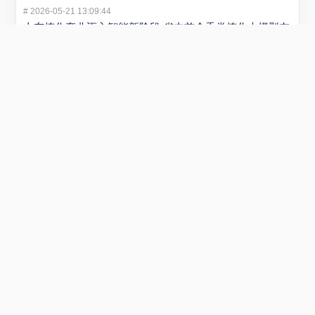
#
2026-05-21 13:09:44
山东炼化产业迈入智能新阶段 省内首个垂类炼化大模型在
潍坊发布
5 月 20 日，“弘润・移动” 炼化智炬大模型发布会在潍坊...
#
2026-01-29 22:54:40
小米REDMI Turbo 5 Max手机发布 售价2199元起
在1月29日举行的REDMI新品发布会上，正式发布REDMI...
#
2025-09-01 11:53:51
阿里云否认采购寒武纪15万片GPU传闻 寒武纪股价创新
高引关注
近日，市场传言称阿里云将采购寒武纪15万片GPU，引发广泛关...
Copyright © 2018-2026
棱锥网
All Rights Reserved.
.
鲁ICP备2023031061号-1
.
提供云计算服务