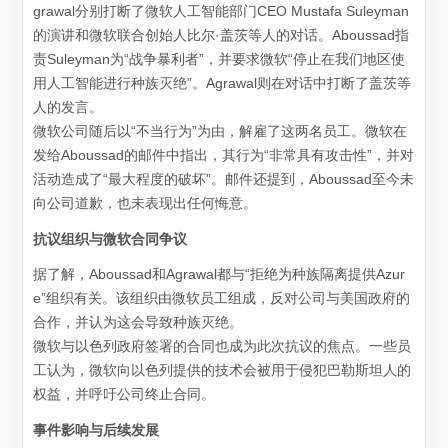
grawal分别打断了微软人工智能部门CEO Mustafa Suleyman
的演讲和微软联合创始人比尔·盖茨等人的对话。Aboussad指
责Suleyman为“战争暴利者”，并要求微软“停止在我们地区使
用人工智能进行种族灭绝”。Agrawal则在对话中打断了盖茨等
人的发言。
微软公司随后以“不当行为”为由，解雇了这两名员工。微软在
发给Aboussad的邮件中指出，其行为“非常具有攻击性”，并对
活动造成了“最大程度的破坏”。邮件还提到，Aboussad至今未
向公司道歉，也未表现出任何悔意。
抗议组织与微软合同争议
据了解，Aboussad和Agrawal都与“拒绝为种族隔离提供Azur
e”组织有关。该组织由微软员工组成，反对公司与美国政府的
合作，并认为这会导致种族灭绝。
微软与以色列政府签署的合同也成为此次抗议的焦点。一些员
工认为，微软向以色列提供的技术会被用于侵犯巴勒斯坦人的
权益，并呼吁公司终止合同。
事件影响与后续发展