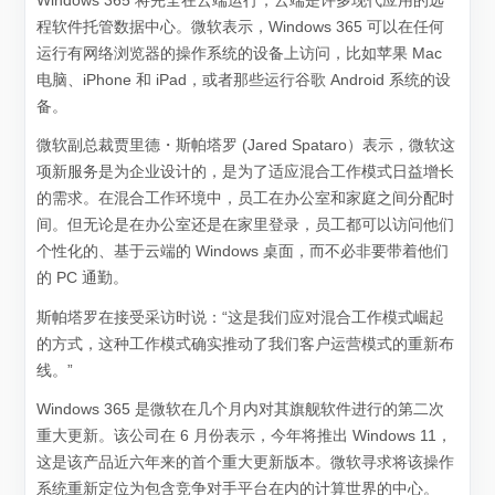
Windows 365 将完全在云端运行，云端是许多现代应用的远
程软件托管数据中心。微软表示，Windows 365 可以在任何
运行有网络浏览器的操作系统的设备上访问，比如苹果 Mac
电脑、iPhone 和 iPad，或者那些运行谷歌 Android 系统的设
备。
微软副总裁贾里德・斯帕塔罗 (Jared Spataro）表示，微软这
项新服务是为企业设计的，是为了适应混合工作模式日益增长
的需求。在混合工作环境中，员工在办公室和家庭之间分配时
间。但无论是在办公室还是在家里登录，员工都可以访问他们
个性化的、基于云端的 Windows 桌面，而不必非要带着他们
的 PC 通勤。
斯帕塔罗在接受采访时说：“这是我们应对混合工作模式崛起
的方式，这种工作模式确实推动了我们客户运营模式的重新布
线。”
Windows 365 是微软在几个月内对其旗舰软件进行的第二次
重大更新。该公司在 6 月份表示，今年将推出 Windows 11，
这是该产品近六年来的首个重大更新版本。微软寻求将该操作
系统重新定位为包含竞争对手平台在内的计算世界的中心。