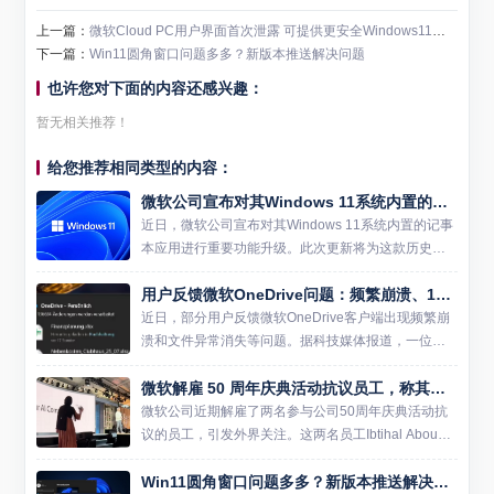
上一篇：
微软Cloud PC用户界面首次泄露 可提供更安全Windows11桌面
下一篇：
Win11圆角窗口问题多多？新版本推送解决问题
也许您对下面的内容还感兴趣：
暂无相关推荐！
给您推荐相同类型的内容：
微软公司宣布对其Windows 11系统内置的记事本应用进行重要功能升级
近日，微软公司宣布对其Windows 11系统内置的记事
本应用进行重要功能升级。此次更新将为这款历史悠
久的系统工具带来多项现代化改进，其中最引人注目
用户反馈微软OneDrive问题：频繁崩溃、13.6万个文件“玩失踪”
的是新增的字符计数功能。 据微软官方透露，新版记
事本将在...
近日，部分用户反馈微软OneDrive客户端出现频繁崩
溃和文件异常消失等问题。据科技媒体报道，一位用
户在Windows Server 2016环境下使用OneDrive时遭
微软解雇 50 周年庆典活动抗议员工，称其未道歉且毫无悔意
遇客户端崩溃，错误代码显示为堆损...
微软公司近期解雇了两名参与公司50周年庆典活动抗
议的员工，引发外界关注。这两名员工Ibtihal Abouss
ad和Vaniya Agrawal在活动中打断演讲，抗议公司与
Win11圆角窗口问题多多？新版本推送解决问题
美国政府的合作，并呼吁终止与以色...