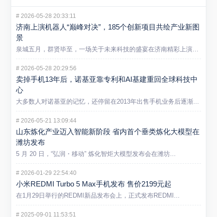
#
2026-05-28 20:33:11
济南上演机器人“巅峰对决”，185个创新项目共绘产业新图
景
泉城五月，群贤毕至，一场关于未来科技的盛宴在济南精彩上演。5...
#
2026-05-28 20:29:56
卖掉手机13年后，诺基亚靠专利和AI基建重回全球科技中
心
大多数人对诺基亚的记忆，还停留在2013年出售手机业务后逐渐...
#
2026-05-21 13:09:44
山东炼化产业迈入智能新阶段 省内首个垂类炼化大模型在
潍坊发布
5 月 20 日，“弘润・移动” 炼化智炬大模型发布会在潍坊...
#
2026-01-29 22:54:40
小米REDMI Turbo 5 Max手机发布 售价2199元起
在1月29日举行的REDMI新品发布会上，正式发布REDMI...
#
2025-09-01 11:53:51