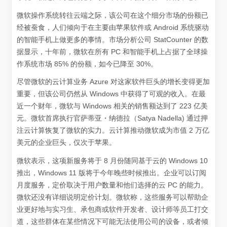
微软操作系统转往云端之际，该公司在这个细分市场的份额已
经被蚕食，人们倾向于在主要由苹果软件或 Android 系统驱动
的智能手机上做更多的事情。市场分析公司 StatCounter 的数
据显示，十年前，微软在所有 PC 和智能手机上占据了全球操
作系统市场 85% 的份额，如今已降至 30%。
尽管微软的云计算业务 Azure 对这家软件巨头的增长变得更加
重要，但该公司仍然从 Windows 中获得了可观的收入。在最
近一个财年，微软与 Windows 相关的销售额达到了 223 亿美
元。微软首席执行官萨蒂亚・纳德拉（Satya Nadella) 通过押
注云计算恢复了微软的实力。云计算推动微软成为市值 2 万亿
美元的企业巨头，仅次于苹果。
微软表示，这项新服务将于 8 月份随同基于云的 Windows 10
推出，Windows 11 版将于今年晚些时候推出。企业可以订阅
月度服务，定价取决于用户数量和他们选择的云 PC 的能力。
微软还没有详细说明定价计划。微软称，这些服务可以帮助企
业更好地与实习生、承包商或软件开发者、设计师等员工打交
道，这些群体在某些情况下可能无法使用公司的设备，或者倾