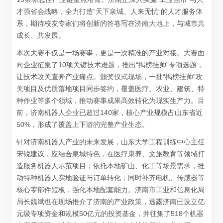
才强省会战略，全力打造“天下泉城、人来无忧”的人才服务体
系，期待校友专家们将创新的答卷写在济南大地上，与城市共
成长、共发展。
本次大赛不仅是一场赛事，更是一次精准的产业对接。大赛面
向企业征集了10项关键技术难题，推出“揭榜挂帅”专项选题，
让技术攻关直奔产业痛点。颁奖仪式现场，一批“揭榜挂帅”攻
关项目及优质落地项目同步签约，覆盖医疗、农业、建筑、特
种作业等多个领域，推动赛事成果高效转化为现实生产力。目
前，济南机器人企业已超过140家，核心产业规模占山东省近
50%，形成了覆盖上下游的完整产业生态。
针对济南机器人产业的未来发展，山东大学工程训练中心主任
宋锐建议，应结合泉城特色，在医疗康养、文旅教育等领域打
造服务机器人示范项目；依托本地矿山、化工等场景需求，推
动特种机器人实地验证与订单转化；同时补齐电机、传感器等
核心零部件短板，强化本地配套能力。济南市工业和信息化局
局长魏斌也在现场推介了济南的产业政策，透露济南已设立亿
元级专项资金和规模50亿元的投资基金，并征集了518个机器