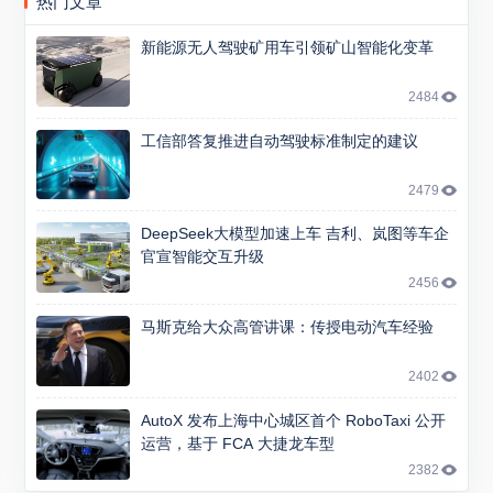
热门文章
新能源无人驾驶矿用车引领矿山智能化变革
2484
工信部答复推进自动驾驶标准制定的建议
2479
DeepSeek大模型加速上车 吉利、岚图等车企
官宣智能交互升级
2456
马斯克给大众高管讲课：传授电动汽车经验
2402
AutoX 发布上海中心城区首个 RoboTaxi 公开
运营，基于 FCA 大捷龙车型
2382