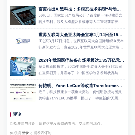
山东省首个炼化行业垂直大模型正式亮相，标志着山
百度推出AI黑科技：多模态技术实现“与动物对话”
东炼化行业正式进入大模型智能驱动的全新发展阶
段。 当前...
5月6日，国家知识产权局公开了百度的一项动物语言
转换专利，涉及大模型及多模态等人工智能前沿技
术，通过识别动物声音、表情、动作等多模态数据，
世界互联网大会亚太峰会宣布4月14日至15日首度在香港召开
将动物语言转换为人类语言，这不仅增强了人类对动
物行为和情感状态的综...
IT之家3月17日消息，世界互联网大会国际组织今天举
行新闻发布会，宣布2025年世界互联网大会亚太峰会
将于4月14日至15日在香港会议展览中心召开。这是
2024年我国医疗装备市场规模达1.35万亿元，AI与医疗装备结合迎机遇
首届举行的世界互联网大会亚太峰会，由世界互联网
大会主...
据央视新闻报道，2025中国医学装备大会于3月15日
在重庆召开，并发布了《中国医学装备发展状况与趋
势 (2024)》蓝皮书。蓝皮书显示，2024年我国医学装
何恺明、Yann LeCun等改造Transformer，CVPR 2025已收录
备市场规模达1.35万亿元，同比增长约6%。进出...
近日，科技界迎来一项重大突破，何恺明教授与图灵
奖得主Yann LeCun携手，提出了一种创新的“无需归
一化的Transformer”模型，此成果已被CVPR 2025大
会收录。该研究独辟蹊径，以动态双曲正...
评论
◎欢迎参与讨论，请在这里发表您的看法、交流您的观点。
你必须
登录
才能发表评论.