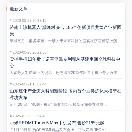
最新文章
#
2026-05-28 20:33:11
济南上演机器人“巅峰对决”，185个创新项目共绘产业新图
景
泉城五月，群贤毕至，一场关于未来科技的盛宴在济南精彩上演。5...
#
2026-05-28 20:29:56
卖掉手机13年后，诺基亚靠专利和AI基建重回全球科技中
心
大多数人对诺基亚的记忆，还停留在2013年出售手机业务后逐渐...
#
2026-05-21 13:09:44
山东炼化产业迈入智能新阶段 省内首个垂类炼化大模型在
潍坊发布
5 月 20 日，“弘润・移动” 炼化智炬大模型发布会在潍坊...
#
2026-01-29 22:54:40
小米REDMI Turbo 5 Max手机发布 售价2199元起
在1月29日举行的REDMI新品发布会上，正式发布REDMI...