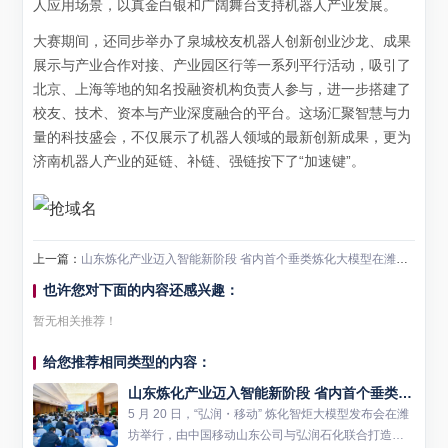
人应用场景，以真金白银和广阔舞台支持机器人产业发展。
大赛期间，还同步举办了泉城校友机器人创新创业沙龙、成果
展示与产业合作对接、产业园区行等一系列平行活动，吸引了
北京、上海等地的知名投融资机构负责人参与，进一步搭建了
校友、技术、资本与产业深度融合的平台。这场汇聚智慧与力
量的科技盛会，不仅展示了机器人领域的最新创新成果，更为
济南机器人产业的延链、补链、强链按下了“加速键”。
上一篇：
山东炼化产业迈入智能新阶段 省内首个垂类炼化大模型在潍坊发布
也许您对下面的内容还感兴趣：
暂无相关推荐！
给您推荐相同类型的内容：
山东炼化产业迈入智能新阶段 省内首个垂类炼化大模型在潍坊发布
5 月 20 日，“弘润・移动” 炼化智炬大模型发布会在潍
坊举行，由中国移动山东公司与弘润石化联合打造的