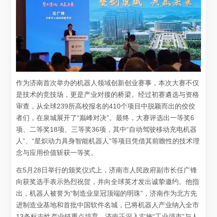
作为济南首次举办的机器人领域创新创业赛事，本次大赛不仅
是技术的竞技场，更是产业对接的桥梁。经过初赛遴选与资格
审查，从全球239所高校报名的410个项目中脱颖而出的佼佼
者们，在泉城展开了“巅峰对决”。最终，大赛评选出一等奖6
项、二等奖18项、三等奖36项，其中“自动驾驶移动充电机器
人”、“星炽动力具身智能机器人”等项目凭借其前瞻性的技术理
念与应用价值斩获一等奖。
在5月28日举行的颁奖仪式上，济南市人民政府副市长任广锋
向获奖选手表示热烈祝贺，并向全球英才发出诚挚邀约。他指
出，机器人被誉为“制造业皇冠顶端的明珠”，济南作为北方先
进制造业基地和首批中国软件名城，已将机器人产业纳入全市
13条标志性产业链重点培育。济南正深入实施“工业强市”与人