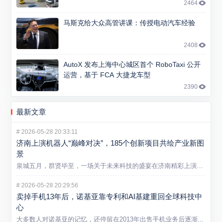
2464
马斯克给大众高管讲课：传授电动汽车经验
2408
AutoX 发布上海中心城区首个 RoboTaxi 公开
运营，基于 FCA 大捷龙车型
2390
最新文章
#
2026-05-28 20:33:11
济南上演机器人“巅峰对决”，185个创新项目共绘产业新图
景
泉城五月，群贤毕至，一场关于未来科技的盛宴在济南精彩上演。5...
#
2026-05-28 20:29:56
卖掉手机13年后，诺基亚靠专利和AI基建重回全球科技中
心
大多数人对诺基亚的记忆，还停留在2013年出售手机业务后逐渐...