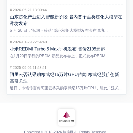
#
2026-05-21 13:09:44
山东炼化产业迈入智能新阶段 省内首个垂类炼化大模型在
潍坊发布
5 月 20 日，“弘润・移动” 炼化智炬大模型发布会在潍坊...
#
2026-01-29 22:54:40
小米REDMI Turbo 5 Max手机发布 售价2199元起
在1月29日举行的REDMI新品发布会上，正式发布REDMI...
#
2025-09-01 11:53:51
阿里云否认采购寒武纪15万片GPU传闻 寒武纪股价创新
高引关注
近日，市场传言称阿里云将采购寒武纪15万片GPU，引发广泛关...
Copyright © 2018-2026
棱锥网
All Rights Reserved.
.