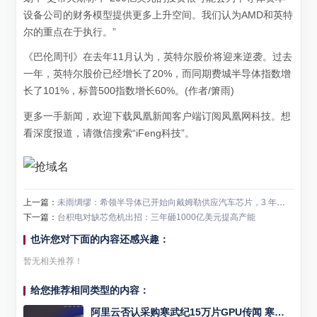
设备公司的财务模型提供更多上升空间。我们认为AMD和英特
尔的重点在于执行。”
《巴伦周刊》在去年11月认为，英特尔股价将迎来逆袭。过去
一年，英特尔股价已经增长了20%，而同期费城半导体指数增
长了101%，标普500指数增长60%。(作者/箫雨)
更多一手新闻，欢迎下载凤凰新闻客户端订阅凤凰网科技。想
看深度报道，请微信搜索“iFeng科技”。
上一篇：
未雨绸缪：希领半导体已开始向戴姆勒供应汽车芯片，3 年前布局研发
下一篇：
台积电对缺芯危机出招：三年砸1000亿美元提高产能
也许您对下面的内容还感兴趣：
暂无相关推荐！
给您推荐相同类型的内容：
阿里云否认采购寒武纪15万片GPU传闻 寒武纪股价创新高引关注