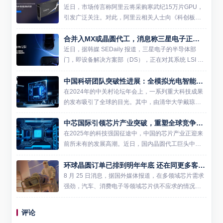
近日，市场传言称阿里云将采购寒武纪15万片GPU，
引发广泛关注。对此，阿里云相关人士向《科创板日
报》明确表示，该消息不实。该人士强调，阿里云确
合并入MX或晶圆代工，消息称三星电子正权衡系统LSI部门未来
实坚持“一云多芯”战略，支持国产供应链发展，但所谓
大规模采购寒...
近日，据韩媒 SEDaily 报道，三星电子的半导体部
门，即设备解决方案部（DS），正在对其系统 LSI 业
务的组织结构进行最后阶段的审查。预计不久后将公
中国科研团队突破性进展：全模拟光电智能计算芯片引领AI算力革命
布调整决定。系统 LSI 部门在三星的半导体业务中...
在2024年的中关村论坛年会上，一系列重大科技成果
的发布吸引了全球的目光。其中，由清华大学戴琼海
教授领导的研究团队成功研制出国际首个全模拟光电
中芯国际引领芯片产业突破，重塑全球竞争格局
智能计算芯片，这一成果不仅标志着我国在人工智能
硬件领域取得了重...
在2025年的科技强国征途中，中国的芯片产业正迎来
前所未有的发展高潮。近日，国内晶圆代工巨头中芯
国际取得重大技术突破，成为全球关注的焦点。中芯
环球晶圆订单已排到明年年底 还在同更多客户洽谈长期合同
国际不仅在14nm工艺上实现了稳定量产，其7nm技术
也进入了试...
8 月 25 日消息，据国外媒体报道，在多领域芯片需求
强劲，汽车、消费电子等领域芯片供不应求的情况
下，芯片制造商及代工商，产能也普遍紧张。 多领域
芯片需求强劲，芯片制造商及代工商产能紧张，也就
评论
意味着对晶圆...