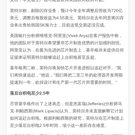
英特尔称，剔除闪存业务，预计今年全年调整后营收为720亿
美元，调整后每股收益为4.55美元。英特尔在去年同意将闪存
业务出售给韩国SK海力士，目前这笔交易还没完成。
美国银行分析师维维克·阿里亚(Vivek Arya)在客户报告中称，
他的团队对于英特尔希望重夺芯片制造优势的计划感到担忧。
阿里亚认为，在最为先进的芯片制造上，基辛格并未提供任何
证据来证明英特尔能够追赶上台积电甚至反超。
基辛格周二称，英特尔将加快芯片开发进程以追赶对手。“我
们将快速追赶，”他说，“我们将把二至三年的处理器开发周期
提速到一年，砍掉设计和生产新一代芯片所需要的时间。”
落后台积电至少2.5年
尽管基辛格作出了上述表态，但是杰富瑞(Jefferies)分析师马
克·利帕西斯(Mark Lipacis)认为，英特尔并未直接解释它计划
如何追赶台积电。根据利帕西斯的研究，英特尔在芯片制造上
至少落后台积电2.5年时间，缩小这一差距存在难度。