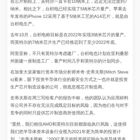
在芯片制程上，英特尔一直卡在10纳米上，迟迟无法过渡到7
纳米。相比之下，台积电已经实现了5纳米芯片量产。苹果去
年发布的iPhone 12采用了基于5纳米工艺的A14芯片，就是由
台积电生产。
去年10月，台积电称目标是在2022年实现3纳米芯片的量产。
而英特尔的7纳米芯片生产已经推迟到了至少2022年底。
阿里亚称，不只有英特尔考虑建厂，台积电也计划在亚利桑那
州新建一座制造工厂，量产时间几乎和英特尔的计划同步。
在加拿大皇家银行资本市场分析师米奇·史蒂夫斯(Mitch Steve
s)看来，眼下投资半导体行业的最安全方式之一也许就是投资
生产芯片制造设备的公司，彻底忽视芯片制造商。
史蒂夫斯在周三写给客户的报告中称，他的团队认为应用材料
等公司并不存在无法完成既定目标的风险，因为他们在与对手
竞争的同时只提供芯片制造商所使用的工具。
“显然，我们相信AMD和英特尔目前都面临执行风险，这使得
我们把半导体资本设备行业视为2021年更为简单的投资计
划，”史蒂夫斯称，“200亿美元的投资很可能会为半导体资本