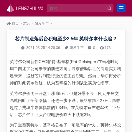
首页
>
芯片
>
研发生产
>
芯片制造落后台积电至少2.5年 英特尔拿什么追？
2021-03-25 14:28:36
研发生产
0
773
英特尔公司新任CEO帕特·基辛格(Pat Gelsinger)在当地时间
周二阐述了公司未来的前进方向，寻求借助以往的制造实力构
建未来，追赶芯片制造行业的霸主台积电。然而，华尔街分析
师们对此表示质疑，认为基辛格的计划缺乏实质性细节。
英特尔股价周三开盘上涨逾5%，但是好景不长，刚到午后交
易就回吐了全部涨幅，还进一步下跌，最终收跌2.27%，跌幅
超过了费城半导体指数的1.34%。在英特尔宣布进军代工业务
后，芯片代工巨头台积电股价昨天下跌逾3%。
为了重塑英特尔，基辛格公布了一项坦率的计划。英特尔将投