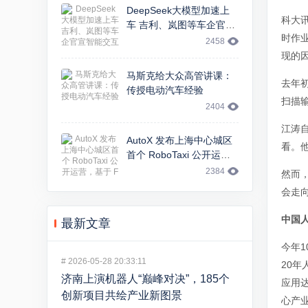
DeepSeek大模型加速上
科大
车 吉利、岚图等车企官宣
时作
智能交互升级
2458
现的
马斯克给大众高管讲课：
去年
传授电动汽车经验
扫描
2404
江涛
AutoX 发布上海中心城区
看。
首个 RoboTaxi 公开运
营，基于 FCA 大捷龙车型
2384
然而
会走
中国
最新文章
今年
#
2026-05-28 20:33:11
20年
济南上演机器人“巅峰对决”，185个
应用达
创新项目共绘产业新图景
心产