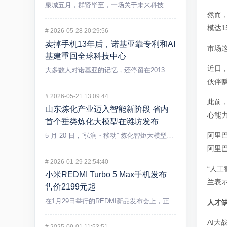
泉城五月，群贤毕至，一场关于未来科技的盛宴在济南精彩上演。5...
然而，
模达1
#
2026-05-28 20:29:56
卖掉手机13年后，诺基亚靠专利和AI
市场
基建重回全球科技中心
近日，
大多数人对诺基亚的记忆，还停留在2013年出售手机业务后逐渐...
伙伴
#
2026-05-21 13:09:44
此前，
山东炼化产业迈入智能新阶段 省内
心能
首个垂类炼化大模型在潍坊发布
阿里
5 月 20 日，“弘润・移动” 炼化智炬大模型发布会在潍坊...
阿里
#
2026-01-29 22:54:40
“人
小米REDMI Turbo 5 Max手机发布
兰表
售价2199元起
在1月29日举行的REDMI新品发布会上，正式发布REDMI...
人才缺
AI大