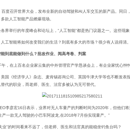
日，百度召开世界大会，发布全新的自动驾驶和AI人车交互的新产品。同日
，多款人工智能产品燃爆现场。
会各界举行的年度峰会和论坛上，“人工智能”都是热门议题之一。这些现
，人工智能将如何改变我们的生活？到底有多大的市场？很少有人说得清
智能到底能做到什么？批改作业、阅高考卷、判案
日下午，在上百名企业家云集的中外管理官产学恳谈会上，有企业家忧心忡忡
，美国《经济学人》杂志、麦肯锡咨询公司、英国牛津大学等也不断发表报
以替代的职业，而老师、医生、法官多被认为无可替代。
EO李彦宏16日表示，业界对无人车量产的判断时间为2020年，但他们将
生产一款无人驾驶的小巴车阿波龙,在2018年7月份实现量产。”
“失业”的时间看来不远了，但老师、医生和法官真的能稳坐钓鱼台吗？