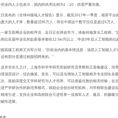
一些业内人士也表示，国内的供求比例为1：10，供需严重失衡。
日发布的《全球AI领域人才报告》显示，截至2017年一季度，领英平台
为庞大的人才库，数量超过85万人；而在中国这个数字仅仅是超过5万人
是一家互联网企业的程序员，近日正在拼命学习，准备转做算法工程师。“
岗位应届毕业生的起薪基本都在12.5k/月以上，毕业3年后人工智能岗
挖掘高级工程师王兴军介绍：“目前业内的基本情况是：顶层人工智能人才
，还有部分是通过校园招聘来的。”
，这并非长久之计。上海市科学学研究所副研究员李辉和王迎春建议，培
加强顶层设计，综合施策。首先，可以适当增加人工智能相关专业招生名
其次，鼓励深度交叉学科研究与人才培养。可以借鉴伦敦的相关经验，在
推进产学研合作的新培养模式，鼓励企业创办研究机构，与学校联合建设
才精准引进，支持企业和高校联合引进世界一流领军人才。最后，积极吸
突破性进展。