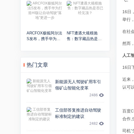
——万物互联，这样
中心
打造
16
举行
在社
ARCFOX极狐阿尔法
NFT遭遇大规模抛
S发布，携手华为打
售：数字藏品热是否
然而
造HI版让自动驾驶“落
已经见顶？
地”更进一步
人工
热门文章
16
近来
新能源无人驾驶矿用车引
认可
领矿山智能化变革
2486
工信部答复推进自动驾驶
百度C
标准制定的建议
合作,
2482
司机