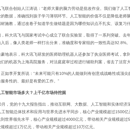
讯飞联合创始人江涛说：“老师大量的脑力劳动是批改作业。我们做了人工
业的数据，准确找到孩子学习薄弱环节。人工智能的价值不仅是降低老师
因材施教，通过改卷子知道学生做错题是因为哪些知识点不扎实、该复习什
初，科大讯飞与国家考试中心成立了联合实验室，取得了一系列突破。去
输入后，像人类老师一样打出分来，准确度和专家组的一致性高达92.8%
自豪地表示，科大讯飞研发的医师助理机器人还参加了执业医师考试，拿到了
他们的机器为上海高院服务，对法庭庭审过程进行辅助判案，省去了法官
，正如李开复所说：“未来可能只有10%的人能做到有创意或战略性或顶尖
向服务性的、最好是有爱的工作。”
人工智能市场多大？上千亿市场待挖掘
10月，党的十九大报告指出，推动互联网、大数据、人工智能和实体经济
人工智能总体技术和应用与世界先进水平同步，核心产业规模超过1500亿
到世界领先水平，核心产业规模超过4000亿元，带动相关产业规模超过5
业规模超过1万亿元，带动相关产业规模超过10万亿元。