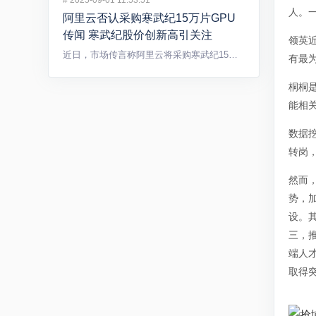
#
2025-09-01 11:53:51
人。
阿里云否认采购寒武纪15万片GPU
传闻 寒武纪股价创新高引关注
领英近
近日，市场传言称阿里云将采购寒武纪15万片GPU，引发广泛关...
有最
桐桐
能相关
数据
转岗
然而
势，
设。
三，
端人
取得