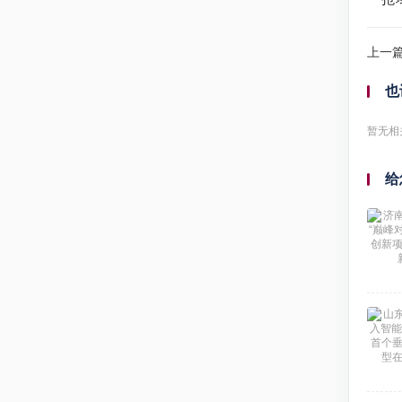
上一
也
暂无相
给