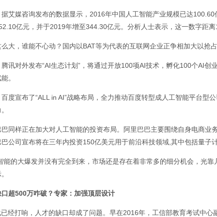
据艾媒咨询发布的数据显示，2016年中国人工智能产业规模已达100.60亿
52.10亿元，并于2019年增至344.30亿元。分析人士表示，这一数字
这么大，谁能不心动？国内以BAT等为代表的互联网企业正争相加大以抢
腾讯对外发布“AI生态计划”，将通过开放100项AI技术，孵化100个AI创
赋能。
百度宣布了“ALL in AI”战略布局，全力推动百度转型成人工智能平台型
力。
巴巴同样正在加大对人工智能的投资布局。阿里巴巴主要围绕自身电商业
巴巴公司宣布将在三年内投资150亿美元用于前沿科技领域,其中包括量子
工智能的大爆发并没有完全到来，市场还是存在着非常多的细分机会，光靠
示。
口超500万咋破？专家：加强顶层设计
战已经打响，人才的缺口却成了问题。早在2016年，工信部教育考试中心