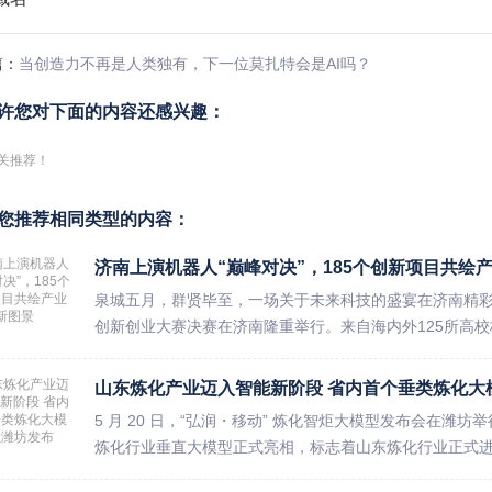
篇：
当创造力不再是人类独有，下一位莫扎特会是AI吗？
许您对下面的内容还感兴趣：
关推荐！
您推荐相同类型的内容：
济南上演机器人“巅峰对决”，185个创新项目共绘
泉城五月，群贤毕至，一场关于未来科技的盛宴在济南精彩
创新创业大赛决赛在济南隆重举行。来自海内外125所高校校
山东炼化产业迈入智能新阶段 省内首个垂类炼化大
5 月 20 日，“弘润・移动” 炼化智炬大模型发布会在
炼化行业垂直大模型正式亮相，标志着山东炼化行业正式进入