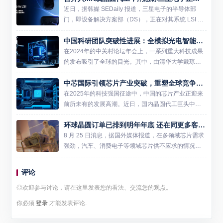
大规模采购寒...
近日，据韩媒 SEDaily 报道，三星电子的半导体部
门，即设备解决方案部（DS），正在对其系统 LSI 业
务的组织结构进行最后阶段的审查。预计不久后将公
中国科研团队突破性进展：全模拟光电智能计算芯片引领AI算力革命
布调整决定。系统 LSI 部门在三星的半导体业务中...
在2024年的中关村论坛年会上，一系列重大科技成果
的发布吸引了全球的目光。其中，由清华大学戴琼海
教授领导的研究团队成功研制出国际首个全模拟光电
中芯国际引领芯片产业突破，重塑全球竞争格局
智能计算芯片，这一成果不仅标志着我国在人工智能
硬件领域取得了重...
在2025年的科技强国征途中，中国的芯片产业正迎来
前所未有的发展高潮。近日，国内晶圆代工巨头中芯
国际取得重大技术突破，成为全球关注的焦点。中芯
环球晶圆订单已排到明年年底 还在同更多客户洽谈长期合同
国际不仅在14nm工艺上实现了稳定量产，其7nm技术
也进入了试...
8 月 25 日消息，据国外媒体报道，在多领域芯片需求
强劲，汽车、消费电子等领域芯片供不应求的情况
下，芯片制造商及代工商，产能也普遍紧张。 多领域
芯片需求强劲，芯片制造商及代工商产能紧张，也就
评论
意味着对晶圆...
◎欢迎参与讨论，请在这里发表您的看法、交流您的观点。
你必须
登录
才能发表评论.