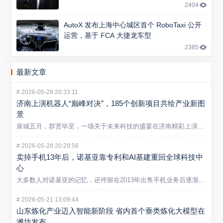
2404
AutoX 发布上海中心城区首个 RoboTaxi 公开
运营，基于 FCA 大捷龙车型
2385
最新文章
#
2026-05-28 20:33:11
济南上演机器人“巅峰对决”，185个创新项目共绘产业新图
景
泉城五月，群贤毕至，一场关于未来科技的盛宴在济南精彩上演。5...
#
2026-05-28 20:29:56
卖掉手机13年后，诺基亚靠专利和AI基建重回全球科技中
心
大多数人对诺基亚的记忆，还停留在2013年出售手机业务后逐渐...
#
2026-05-21 13:09:44
山东炼化产业迈入智能新阶段 省内首个垂类炼化大模型在
潍坊发布