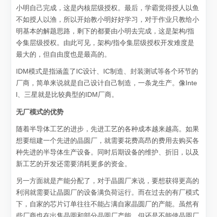
小明自己完成，这是内核层级授权。最后，学霸觉得授人以鱼
不如授人以渔，所以开始教小明好好学习，对于作业只教给小
明基本的解题思路，剩下的都要由小明去完成，这是架构/指
令集层级授权。由此可见，架构/指令集层级授权开发难度是
最大的，但自由度也是最高的。
IDM模式是指涵盖了IC设计、IC制造、封装测试等各个环节的
厂商，简单来说就是自己设计自己制造，一条龙生产。像Inte
l、三星就是比较典型的IDM厂商。
无厂模式的优势
随着半导体工艺的进步，先进工艺的各种成本越来越高。如果
想要组建一个先进的晶圆厂，就需要花费高昂的费用去购买各
种先进的半导体生产设备。同时后期设备的维护、折旧，以及
新工艺的开发还需要消耗更多的资金。
另一方面就是产能分配了，对于晶圆厂来说，要想获得更高的
利润就需要让晶圆厂的设备满负荷运行。而在过去的有厂模式
下，自家的芯片订单往往不能占满自家晶圆厂的产能。虽然有
些厂商也在出售晶圆和部分晶圆厂产能，但还是不能使晶圆厂