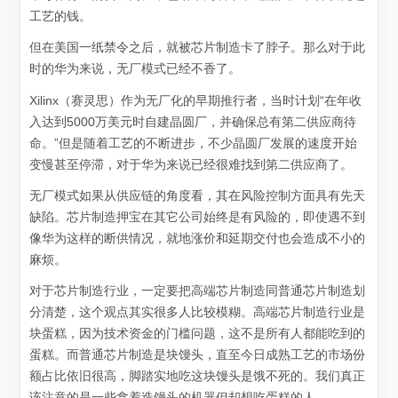
工艺的钱。
但在美国一纸禁令之后，就被芯片制造卡了脖子。那么对于此
时的华为来说，无厂模式已经不香了。
Xilinx（赛灵思）作为无厂化的早期推行者，当时计划“在年收
入达到5000万美元时自建晶圆厂，并确保总有第二供应商待
命。”但是随着工艺的不断进步，不少晶圆厂发展的速度开始
变慢甚至停滞，对于华为来说已经很难找到第二供应商了。
无厂模式如果从供应链的角度看，其在风险控制方面具有先天
缺陷。芯片制造押宝在其它公司始终是有风险的，即使遇不到
像华为这样的断供情况，就地涨价和延期交付也会造成不小的
麻烦。
对于芯片制造行业，一定要把高端芯片制造同普通芯片制造划
分清楚，这个观点其实很多人比较模糊。高端芯片制造行业是
块蛋糕，因为技术资金的门槛问题，这不是所有人都能吃到的
蛋糕。而普通芯片制造是块馒头，直至今日成熟工艺的市场份
额占比依旧很高，脚踏实地吃这块馒头是饿不死的。我们真正
该注意的是一些拿着造馒头的机器但却想吃蛋糕的人。