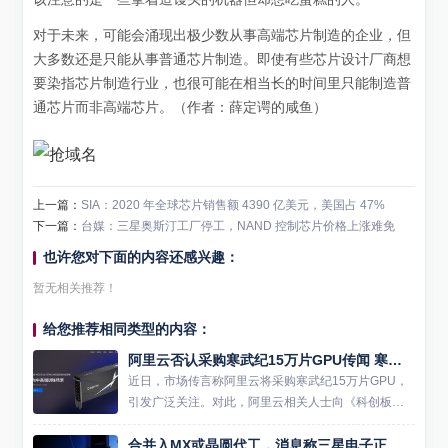
对于未来，可能会涌现出极少数从事高端芯片制造的企业，但
大多数还是只能从事普通芯片制造。即使有些芯片设计厂商想
要染指芯片制造行业，也很可能在相当长的时间里只能制造普
通芯片而非高端芯片。（
作者：薛定谔的咸鱼
）
上一篇：
SIA：2020 年全球芯片销售额 4390 亿美元，美国占 47%
下一篇：
台媒：三星奥斯汀工厂停工，NAND 控制芯片价格上涨难免
也许您对下面的内容还感兴趣：
暂无相关推荐！
给您推荐相同类型的内容：
阿里云否认采购寒武纪15万片GPU传闻 寒武纪股价创新高引关注
近日，市场传言称阿里云将采购寒武纪15万片GPU，
引发广泛关注。对此，阿里云相关人士向《科创板日
报》明确表示，该消息不实。该人士强调，阿里云确
合并入MX或晶圆代工，消息称三星电子正权衡系统LSI部门未来
实坚持“一云多芯”战略，支持国产供应链发展，但所谓