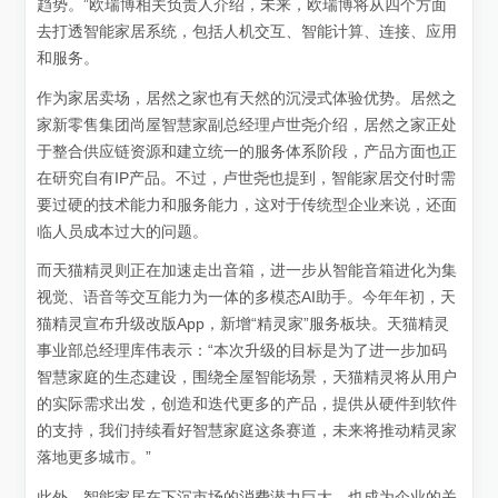
趋势。”欧瑞博相关负责人介绍，未来，欧瑞博将从四个方面
去打透智能家居系统，包括人机交互、智能计算、连接、应用
和服务。
作为家居卖场，居然之家也有天然的沉浸式体验优势。居然之
家新零售集团尚屋智慧家副总经理卢世尧介绍，居然之家正处
于整合供应链资源和建立统一的服务体系阶段，产品方面也正
在研究自有IP产品。不过，卢世尧也提到，智能家居交付时需
要过硬的技术能力和服务能力，这对于传统型企业来说，还面
临人员成本过大的问题。
而天猫精灵则正在加速走出音箱，进一步从智能音箱进化为集
视觉、语音等交互能力为一体的多模态AI助手。今年年初，天
猫精灵宣布升级改版App，新增“精灵家”服务板块。天猫精灵
事业部总经理库伟表示：“本次升级的目标是为了进一步加码
智慧家庭的生态建设，围绕全屋智能场景，天猫精灵将从用户
的实际需求出发，创造和迭代更多的产品，提供从硬件到软件
的支持，我们持续看好智慧家庭这条赛道，未来将推动精灵家
落地更多城市。”
此外，智能家居在下沉市场的消费潜力巨大，也成为企业的关