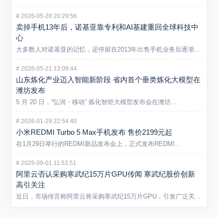
#
2026-05-28 20:29:56
卖掉手机13年后，诺基亚靠专利和AI基建重回全球科技中
心
大多数人对诺基亚的记忆，还停留在2013年出售手机业务后逐渐...
#
2026-05-21 13:09:44
山东炼化产业迈入智能新阶段 省内首个垂类炼化大模型在
潍坊发布
5 月 20 日，“弘润・移动” 炼化智炬大模型发布会在潍坊...
#
2026-01-29 22:54:40
小米REDMI Turbo 5 Max手机发布 售价2199元起
在1月29日举行的REDMI新品发布会上，正式发布REDMI...
#
2025-09-01 11:53:51
阿里云否认采购寒武纪15万片GPU传闻 寒武纪股价创新
高引关注
近日，市场传言称阿里云将采购寒武纪15万片GPU，引发广泛关...