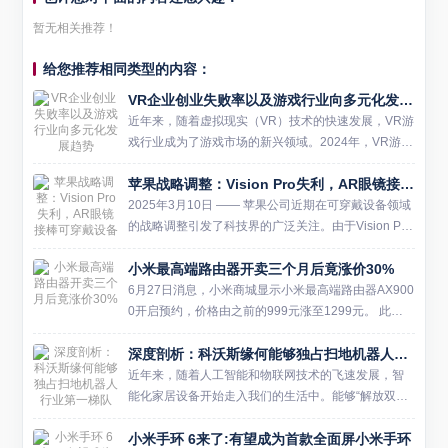
暂无相关推荐！
给您推荐相同类型的内容：
VR企业创业失败率以及游戏行业向多元化发展趋势
近年来，随着虚拟现实（VR）技术的快速发展，VR游
戏行业成为了游戏市场的新兴领域。2024年，VR游戏
行业通过先进的VR技术为玩家提供了沉浸式的游戏体
苹果战略调整：Vision Pro失利，AR眼镜接棒可穿戴设备新战场
验，引领了游戏娱乐的新潮流。这个行业不仅涵盖了
硬件制造...
2025年3月10日 —— 苹果公司近期在可穿戴设备领域
的战略调整引发了科技界的广泛关注。由于Vision Pro
头显在商业市场上的表现未达预期，苹果正将重心转
小米最高端路由器开卖三个月后竟涨价30%
向更具潜力的AR眼镜研发，并计划在未来三到五...
6月27日消息，小米商城显示小米最高端路由器AX900
0开启预约，价格由之前的999元涨至1299元。 此次
涨价可能是由于上游元器件涨价所致，此前Redmi MA
深度剖析：科沃斯缘何能够独占扫地机器人行业第一梯队
X智能电视也因为元器件涨价而上调了价格。 ...
近年来，随着人工智能和物联网技术的飞速发展，智
能化家居设备开始走入我们的生活中。能够“解放双
手”，带来智能化清洁的扫地机器人产品备受用户所青
小米手环 6来了:有望成为首款全面屏小米手环
睐，并在2020年迎来爆发性的增长。根据中怡康零售