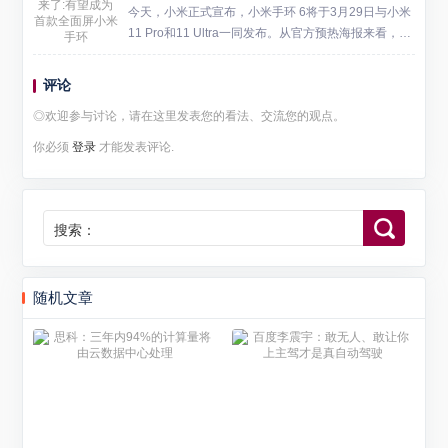
市场数据，20...
今天，小米正式宣布，小米手环 6将于3月29日与小米
11 Pro和11 Ultra一同发布。从官方预热海报来看，此
次屏幕将是小米手环 6的重点升级对象，小米手环 6有
望成为首款全面屏小米手环。 小米集团...
评论
◎欢迎参与讨论，请在这里发表您的看法、交流您的观点。
你必须
登录
才能发表评论.
搜索：
随机文章