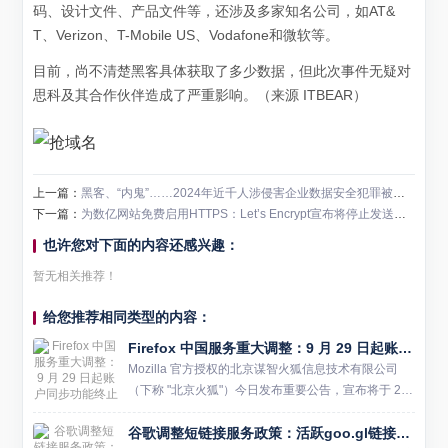
码、设计文件、产品文件等，还涉及多家知名公司，如AT&
T、Verizon、T-Mobile US、Vodafone和微软等。
目前，尚不清楚黑客具体获取了多少数据，但此次事件无疑对
思科及其合作伙伴造成了严重影响。（来源 ITBEAR）
上一篇：
黑客、“内鬼”……2024年近千人涉侵害企业数据安全犯罪被检察机关起诉！
下一篇：
为数亿网站免费启用HTTPS：Let’s Encrypt宣布将停止发送证书到期邮件通知
也许您对下面的内容还感兴趣：
暂无相关推荐！
给您推荐相同类型的内容：
Firefox 中国服务重大调整：9 月 29 日起账户同步功能终止 浏览器服务不受影响
Mozilla 官方授权的北京谋智火狐信息技术有限公司
（下称 "北京火狐"）今日发布重要公告，宣布将于 20
25 年 9 月 29 日起终止在中国的多项运营服务。此次
谷歌调整短链接服务政策：活跃goo.gl链接将获保留
调整涉及火狐通行证账户、中文官方网站及...