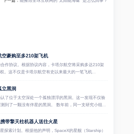
下一篇：
能摧毁全球互联网的“太阳能海啸” 是怎么回事？
空豪购至多210架飞机
合作协议。根据协议内容，卡塔尔航空将采购多达210架
权。这不仅是卡塔尔航空有史以来最大的一笔飞机...
孤立黑洞
确认了位于太空深处一个孤独漂浮的黑洞。这一发现不仅验
到了一颗没有伴星的黑洞。 数年前，同一支研究小组...
舰携带擎天柱机器人送往火星
探索计划。根据他的声明，SpaceX的星舰（Starship）