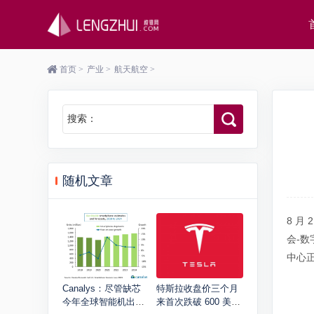
首页
>
产业
>
航天航空
>
搜索：
随机文章
8 月
会-
中心
Canalys：尽管缺芯
特斯拉收盘价三个月
今年全球智能机出货
来首次跌破 600 美