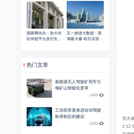
量仍会增长12%
元：马斯克失去世界
首富桂冠
国家网信办：加大对
五一旅游大数据：西
区块链平台及衍生平
湖最火爆 哈尔滨游客
台应用的监测力度
花钱最大方
热门文章
新能源无人驾驶矿用车引
领矿山智能化变革
2489
工信部答复推进自动驾驶
标准制定的建议
官方表
2485
2.1