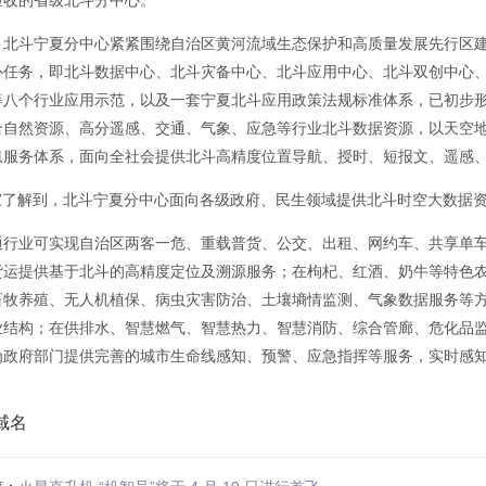
验收的省级北斗分中心。
，北斗宁夏分中心紧紧围绕自治区黄河流域生态保护和高质量发展先行区建
心任务，即北斗数据中心、北斗灾备中心、北斗应用中心、北斗双创中心
八个行业应用示范，以及一套宁夏北斗应用政策法规标准体系，已初步形成“北
合自然资源、高分遥感、交通、气象、应急等行业北斗数据资源，以天空
息服务体系，面向全社会提供北斗高精度位置导航、授时、短报文、遥感
之家了解到，北斗宁夏分中心面向各级政府、民生领域提供北斗时空大数据
通行业可实现自治区两客一危、重载普货、公交、出租、网约车、共享单
货运提供基于北斗的高精度定位及溯源服务；在枸杞、红酒、奶牛等特色农
畜牧养殖、无人机植保、病虫灾害防治、土壤墒情监测、气象数据服务等
结构；在供排水、智慧燃气、智慧热力、智慧消防、综合管廊、危化品监管等城
为政府部门提供完善的城市生命线感知、预警、应急指挥等服务，实时感