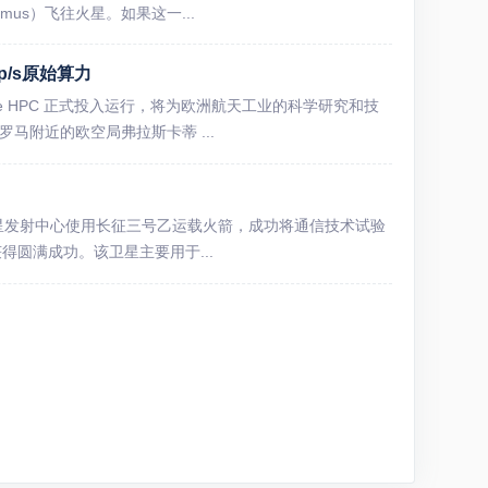
us）飞往火星。如果这一...
p/s原始算力
e HPC 正式投入运行，将为欧洲航天工业的科学研究和技
罗马附近的欧空局弗拉斯卡蒂 ...
我国在西昌卫星发射中心使用长征三号乙运载火箭，成功将通信技术试验
圆满成功。该卫星主要用于...