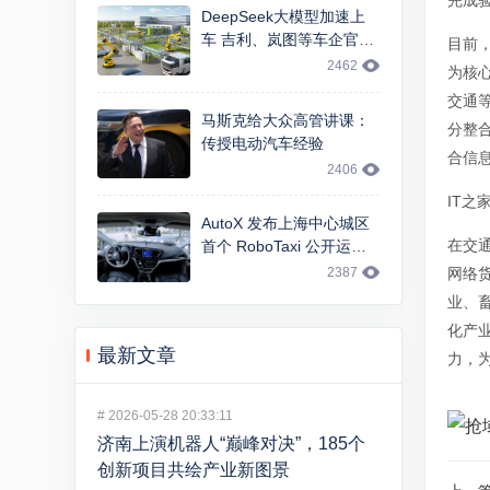
完成
DeepSeek大模型加速上
车 吉利、岚图等车企官宣
目前
智能交互升级
2462
为核
交通等
马斯克给大众高管讲课：
分整
传授电动汽车经验
合信
2406
IT
AutoX 发布上海中心城区
在交
首个 RoboTaxi 公开运
营，基于 FCA 大捷龙车型
网络
2387
业、
化产业
最新文章
力，
#
2026-05-28 20:33:11
济南上演机器人“巅峰对决”，185个
创新项目共绘产业新图景