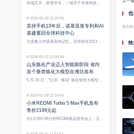
上一
泉城五月，群贤毕至，一场关于未来科技的盛宴在济南精彩上演。5...
也
#
2026-05-28 20:29:56
卖掉手机13年后，诺基亚靠专利和AI
暂无相
基建重回全球科技中心
大多数人对诺基亚的记忆，还停留在2013年出售手机业务后逐渐...
给
#
2026-05-21 13:09:44
山东炼化产业迈入智能新阶段 省内
首个垂类炼化大模型在潍坊发布
5 月 20 日，“弘润・移动” 炼化智炬大模型发布会在潍坊...
#
2026-01-29 22:54:40
小米REDMI Turbo 5 Max手机发布
售价2199元起
在1月29日举行的REDMI新品发布会上，正式发布REDMI...