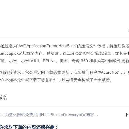
通过名为“AVGApplicationFrameHostS.zip”的压缩文件传播，解
winpcap.exe”加载至内存。感染后，该工具会监控特定域名流量，尤
道、小米、小米 MIUI、PPLive、美图、奇虎 360 和暴风等中国软件
现连接请求，它会重定向下载恶意更新，安装后门程序“WizardNet”
户在不知不觉中就下载了恶意软件，对网络安全构成了严重威胁。
篇：
为数亿网站免费启用HTTPS：Let’s Encrypt宣布将停止发送证书到期邮件通知
下
许您对下面的内容还感兴趣：