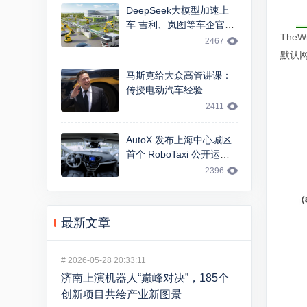
DeepSeek大模型加速上
车 吉利、岚图等车企官宣
The
智能交互升级
2467
默认网
马斯克给大众高管讲课：
传授电动汽车经验
2411
AutoX 发布上海中心城区
首个 RoboTaxi 公开运
营，基于 FCA 大捷龙车型
2396
最新文章
#
2026-05-28 20:33:11
济南上演机器人“巅峰对决”，185个
创新项目共绘产业新图景