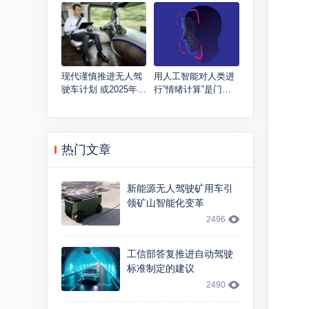
洞可视化图像
5日首度在香港召开
现代谨慎推进无人驾
用人工智能对人类进
驶车计划 或2025年问
行”情绪计算”是门好
世
生意吗？
热门文章
新能源无人驾驶矿用车引
领矿山智能化变革
2496
工信部答复推进自动驾驶
标准制定的建议
2490