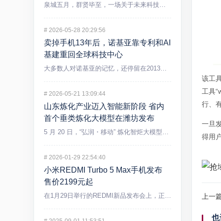
泉城五月，群贤毕至，一场关于未来科技的盛宴在济南精彩上演。5...
#
2026-05-28 20:29:56
卖掉手机13年后，诺基亚靠专利和AI
基建重回全球科技中心
大多数人对诺基亚的记忆，还停留在2013年出售手机业务后逐渐...
该工具
工具“
#
2026-05-21 13:09:44
行、有
山东炼化产业迈入智能新阶段 省内
首个垂类炼化大模型在潍坊发布
一旦发
5 月 20 日，“弘润・移动” 炼化智炬大模型发布会在潍坊...
得用
#
2026-01-29 22:54:40
小米REDMI Turbo 5 Max手机发布
售价2199元起
在1月29日举行的REDMI新品发布会上，正式发布REDMI...
上一
也