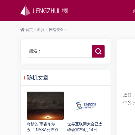
首页
>
科技
>
网络安全
>
搜索：
随机文章
近日，
中的“
奇妙的“宇宙华尔
世界互联网大会亚太
兹”！NASA公布双黑
峰会宣布4月14日至1