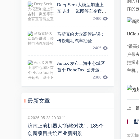
质的
DeepSeek大模型加速上
序的
车 吉利、岚图等车企官宣
智能交互升级
2460
UCl
马斯克给大众高管讲课：
传授电动汽车经验
“很高
2405
户带
把握
AutoX 发布上海中心城区
首个 RoboTaxi 公开运
主机
营，基于 FCA 大捷龙车型
2386
最新文章
上一
#
2026-05-28 20:33:11
也
济南上演机器人“巅峰对决”，185个
创新项目共绘产业新图景
暂无相