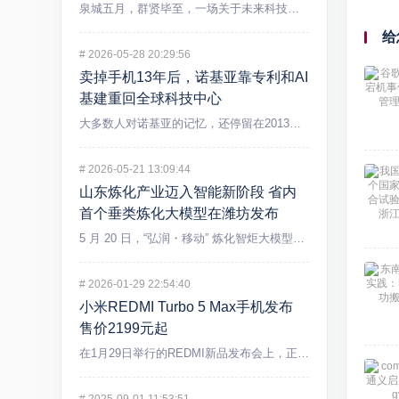
泉城五月，群贤毕至，一场关于未来科技的盛宴在济南精彩上演。5...
给
#
2026-05-28 20:29:56
卖掉手机13年后，诺基亚靠专利和AI
基建重回全球科技中心
大多数人对诺基亚的记忆，还停留在2013年出售手机业务后逐渐...
#
2026-05-21 13:09:44
山东炼化产业迈入智能新阶段 省内
首个垂类炼化大模型在潍坊发布
5 月 20 日，“弘润・移动” 炼化智炬大模型发布会在潍坊...
#
2026-01-29 22:54:40
小米REDMI Turbo 5 Max手机发布
售价2199元起
在1月29日举行的REDMI新品发布会上，正式发布REDMI...