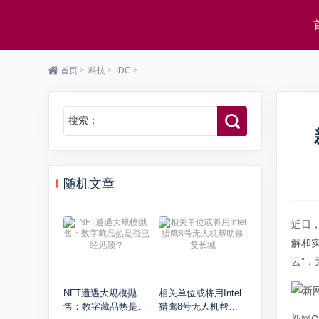
首页
>
科技
>
IDC
>
搜索：
随机文章
近日，
解和
云”
NFT遭遇大规模抛
相关单位或将用Intel
售：数字藏品热是否
猎鹰8号无人机帮助