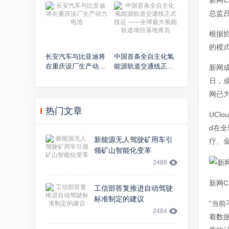
新网C
已经见顶？
修复长城
总监
根据协
的模
长安汽车与比亚迪将
中国首条全自主化氢
在重庆设厂生产动力
能源轨道交通线正式
新网成
电池
投运 ——全球最大氢
日，成
能轨道项目落地青岛
网已
热门文章
UCl
d在
新能源无人驾驶矿用车引
疗、
领矿山智能化变革
2488
新网C
工信部答复推进自动驾驶
标准制定的建议
“当
2484
着数