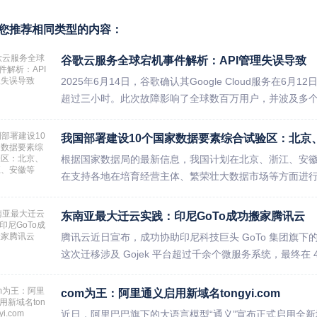
您推荐相同类型的内容：
谷歌云服务全球宕机事件解析：API管理失误导致
2025年6月14日，谷歌确认其Google Cloud服务在
超过三小时。此次故障影响了全球数百万用户，并波及多个依赖Goo
我国部署建设10个国家数据要素综合试验区：北京
根据国家数据局的最新信息，我国计划在北京、浙江、安
在支持各地在培育经营主体、繁荣壮大数据市场等方面进
能...
东南亚最大迁云实践：印尼GoTo成功搬家腾讯云
腾讯云近日宣布，成功协助印尼科技巨头 GoTo 集团旗下的
这次迁移涉及 Gojek 平台超过千余个微服务系统，最终在 4 小
com为王：阿里通义启用新域名tongyi.com
近日，阿里巴巴旗下的大语言模型“通义”宣布正式启用全新域名