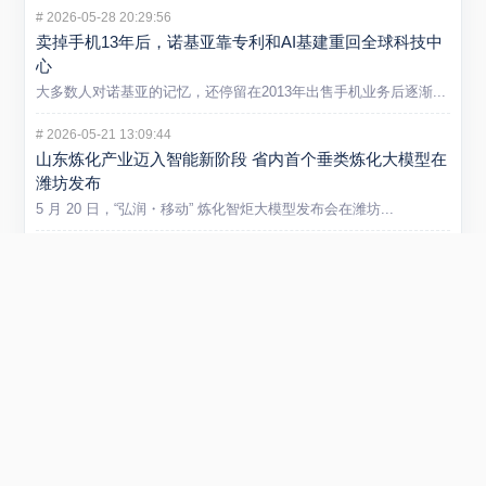
#
2026-05-28 20:29:56
卖掉手机13年后，诺基亚靠专利和AI基建重回全球科技中
心
大多数人对诺基亚的记忆，还停留在2013年出售手机业务后逐渐...
#
2026-05-21 13:09:44
山东炼化产业迈入智能新阶段 省内首个垂类炼化大模型在
潍坊发布
5 月 20 日，“弘润・移动” 炼化智炬大模型发布会在潍坊...
#
2026-01-29 22:54:40
小米REDMI Turbo 5 Max手机发布 售价2199元起
在1月29日举行的REDMI新品发布会上，正式发布REDMI...
#
2025-09-01 11:53:51
阿里云否认采购寒武纪15万片GPU传闻 寒武纪股价创新
高引关注
近日，市场传言称阿里云将采购寒武纪15万片GPU，引发广泛关...