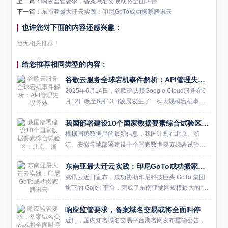
上一篇：
响应监管要求，备案域名交易或将全面叫停
下一篇：
东南亚最大迁云实践：印尼GoTo成功搬家腾讯云
也许您对下面的内容还感兴趣：
暂无相关推荐！
给您推荐相同类型的内容：
谷歌云服务全球宕机事件解析：API管理失误导致
2025年6月14日，谷歌确认其Google Cloud服务在6
月12日晚至6月13日凌晨发生了一次大规模宕机事
件，持续时间超过三小时。此次故障影响了全球数百
我国部署建设10个国家数据要素综合试验区：北京、浙江、安徽等
万用户，并波及多个依赖Google Cloud...
根据国家数据局的最新信息，我国计划在北京、浙
江、安徽等地部署建设十个国家数据要素综合试验
区。这一举措旨在支持各地在培育经营主体、繁荣壮
东南亚最大迁云实践：印尼GoTo成功搬家腾讯云
大数据市场等方面进行先行先试，从而全面释放实体
经济与数字经济融合的效能...
腾讯云近日宣布，成功协助印尼科技巨头 GoTo 集团
旗下的 Gojek 平台，完成了东南亚地区规模最大的“迁
云”项目。这次迁移涉及 Gojek 平台超过千余个微服务
响应监管要求，备案域名交易或将全面叫停
系统，最终在 4 小时 54 分钟内实现...
近日，国内知名域名交易平台聚名网发布重磅公告，