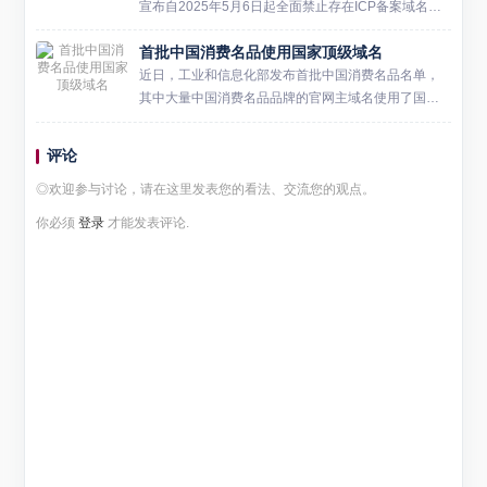
宣布自2025年5月6日起全面禁止存在ICP备案域名的
注册、转让等交易行为。这一政策调整犹如一枚深水
首批中国消费名品使用国家顶级域名
炸弹，在域名投资圈引发强烈震荡。作为《2025"固
源"行动...
近日，工业和信息化部发布首批中国消费名品名单，
其中大量中国消费名品品牌的官网主域名使用了国家
顶级域名。这些品牌包括蒙牛、五粮液、海澜之家、
雅迪、格兰仕、鄂尔多斯、陶华碧老干妈、九牧、全
评论
友家居、蒙娜丽莎等。...
◎欢迎参与讨论，请在这里发表您的看法、交流您的观点。
你必须
登录
才能发表评论.