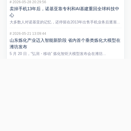
#
2026-05-28 20:29:56
卖掉手机13年后，诺基亚靠专利和AI基建重回全球科技中
心
大多数人对诺基亚的记忆，还停留在2013年出售手机业务后逐渐...
#
2026-05-21 13:09:44
山东炼化产业迈入智能新阶段 省内首个垂类炼化大模型在
潍坊发布
5 月 20 日，“弘润・移动” 炼化智炬大模型发布会在潍坊...
#
2026-01-29 22:54:40
小米REDMI Turbo 5 Max手机发布 售价2199元起
在1月29日举行的REDMI新品发布会上，正式发布REDMI...
#
2025-09-01 11:53:51
阿里云否认采购寒武纪15万片GPU传闻 寒武纪股价创新
高引关注
近日，市场传言称阿里云将采购寒武纪15万片GPU，引发广泛关...