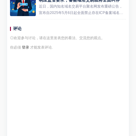
升，...
近日，国内知名域名交易平台聚名网发布重磅公告，
宣布自2025年5月6日起全面禁止存在ICP备案域名的
注册、转让等交易行为。这一政策调整犹如一枚深水
炸弹，在域名投资圈引发强烈震荡。作为《2025"固
评论
源"行动...
◎欢迎参与讨论，请在这里发表您的看法、交流您的观点。
你必须
登录
才能发表评论.