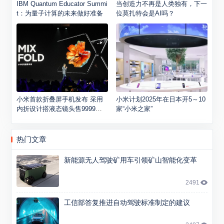
IBM Quantum Educator Summi
当创造力不再是人类独有，下一
t：为量子计算的未来做好准备
位莫扎特会是AI吗？
小米首款折叠屏手机发布 采用
小米计划2025年在日本开5～10
内折设计搭液态镜头售9999元
家“小米之家”
起
热门文章
新能源无人驾驶矿用车引领矿山智能化变革
2491
工信部答复推进自动驾驶标准制定的建议