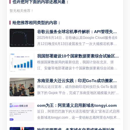
也许您对下面的内容还感兴趣：
暂无相关推荐！
给您推荐相同类型的内容：
谷歌云服务全球宕机事件解析：API管理失误导致
2025年6月14日，谷歌确认其Google Cloud服务在6
月12日晚至6月13日凌晨发生了一次大规模宕机事
件，持续时间超过三小时。此次故障影响了全球数百
我国部署建设10个国家数据要素综合试验区：北京、浙江、安徽等
万用户，并波及多个依赖Google Cloud...
根据国家数据局的最新信息，我国计划在北京、浙
江、安徽等地部署建设十个国家数据要素综合试验
区。这一举措旨在支持各地在培育经营主体、繁荣壮
东南亚最大迁云实践：印尼GoTo成功搬家腾讯云
大数据市场等方面进行先行先试，从而全面释放实体
经济与数字经济融合的效能...
腾讯云近日宣布，成功协助印尼科技巨头 GoTo 集团
旗下的 Gojek 平台，完成了东南亚地区规模最大的“迁
云”项目。这次迁移涉及 Gojek 平台超过千余个微服务
com为王：阿里通义启用新域名tongyi.com
系统，最终在 4 小时 54 分钟内实现...
近日，阿里巴巴旗下的大语言模型“通义”宣布正式启用
全新域名tongyi.com，这一变动标志着阿里在AI技术领
域的又一重要进展。此次域名的更新不仅是品牌标识
响应监管要求，备案域名交易或将全面叫停
的一次刷新，更伴随着一系列产品功能的优化和提