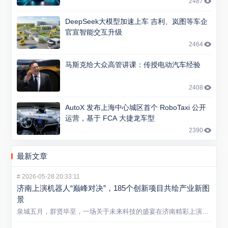
2487
DeepSeek大模型加速上车 吉利、岚图等车企
官宣智能交互升级
2464
马斯克给大众高管讲课：传授电动汽车经验
2408
AutoX 发布上海中心城区首个 RoboTaxi 公开
运营，基于 FCA 大捷龙车型
2390
最新文章
#
2026-05-28 20:33:11
济南上演机器人“巅峰对决”，185个创新项目共绘产业新图
景
泉城五月，群贤毕至，一场关于未来科技的盛宴在济南精彩上演。5...