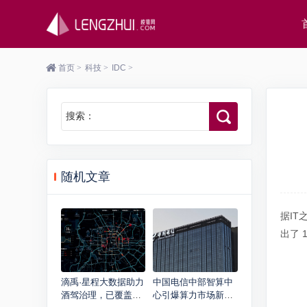
首页
>
科技
>
IDC
>
搜索：
随机文章
据IT
出了 
滴禹·星程大数据助力
中国电信中部智算中
酒驾治理，已覆盖济
心引爆算力市场新需