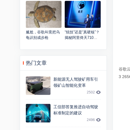
南、武汉、南京
求
尴尬，谷歌AI竟把乌
“炫技”还是“真硬核”？
龟识别成步枪
揭秘阿里倚天710芯
片
热门文章
谷歌云的
3 265
新能源无人驾驶矿用车引
领矿山智能化变革
2502
工信部答复推进自动驾驶
标准制定的建议
2496