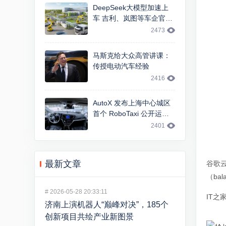
DeepSeek大模型加速上
车 吉利、岚图等车企官宣
智能交互升级
2473
马斯克给大众高管讲课：
传授电动汽车经验
2416
AutoX 发布上海中心城区
首个 RoboTaxi 公开运
营，基于 FCA 大捷龙车型
2401
最新文章
谷歌云
（bal
#
2026-05-28 20:33:11
IT
济南上演机器人“巅峰对决”，185个
创新项目共绘产业新图景