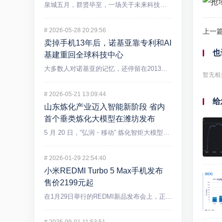
泉城五月，群贤毕至，一场关于未来科技的盛宴在济南精彩上演。5...
#
2026-05-28 20:29:56
上一
卖掉手机13年后，诺基亚靠专利和AI
也
基建重回全球科技中心
大多数人对诺基亚的记忆，还停留在2013年出售手机业务后逐渐...
暂无相
#
2026-05-21 13:09:44
给
山东炼化产业迈入智能新阶段 省内
首个垂类炼化大模型在潍坊发布
5 月 20 日，“弘润・移动” 炼化智炬大模型发布会在潍坊...
#
2026-01-29 22:54:40
小米REDMI Turbo 5 Max手机发布
售价2199元起
在1月29日举行的REDMI新品发布会上，正式发布REDMI...