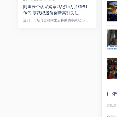
#
2025-09-01 11:53:51
阿里云否认采购寒武纪15万片GPU
传闻 寒武纪股价创新高引关注
近日，市场传言称阿里云将采购寒武纪15万片GPU，引发广泛关...
评
◎欢迎
你必须