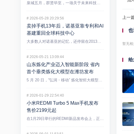
泉城五月，群贤毕至，一场关于未来科技的盛宴在济南精彩上演。5...
上一
#
2026-05-28 20:29:56
卖掉手机13年后，诺基亚靠专利和AI
也
基建重回全球科技中心
大多数人对诺基亚的记忆，还停留在2013年出售手机业务后逐渐...
暂无相
#
2026-05-21 13:09:44
给
山东炼化产业迈入智能新阶段 省内
首个垂类炼化大模型在潍坊发布
5 月 20 日，“弘润・移动” 炼化智炬大模型发布会在潍坊...
#
2026-01-29 22:54:40
小米REDMI Turbo 5 Max手机发布
售价2199元起
在1月29日举行的REDMI新品发布会上，正式发布REDMI...