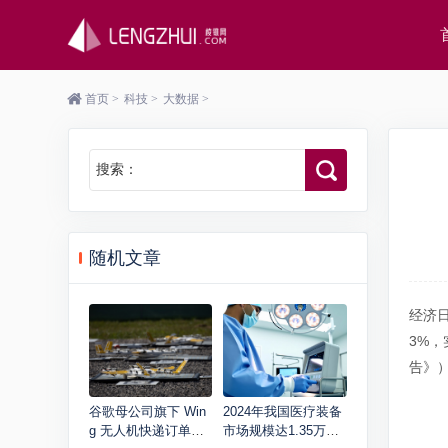
首页
>
科技
>
大数据
>
搜索：
随机文章
经济日
3%，
告》
谷歌母公司旗下 Win
2024年我国医疗装备
g 无人机快递订单量
市场规模达1.35万亿