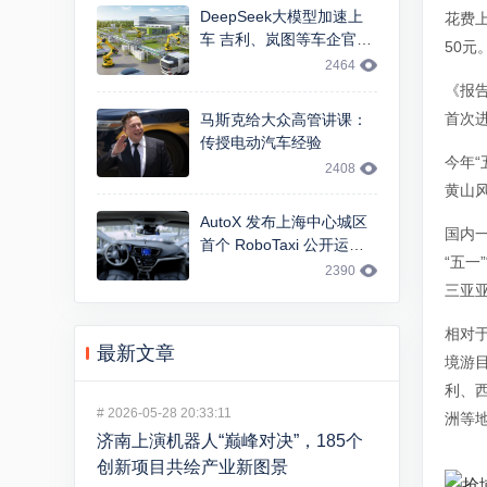
DeepSeek大模型加速上
花费
车 吉利、岚图等车企官宣
50元
智能交互升级
2464
《报
首次
马斯克给大众高管讲课：
传授电动汽车经验
今年
2408
黄山
AutoX 发布上海中心城区
国内
首个 RoboTaxi 公开运
“五
营，基于 FCA 大捷龙车型
2390
三亚
相对
最新文章
境游
利、
#
2026-05-28 20:33:11
洲等
济南上演机器人“巅峰对决”，185个
创新项目共绘产业新图景