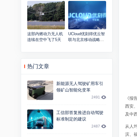
即将突破 10 万大关
元，AI与医疗装备结
合迎机遇
这部内燃动力无人机
UCloud优刻得优云智
连续在空中飞了5天
联与北京移动战略签
约 共同推动工业互联
网场景应用
热门文章
新能源无人驾驶矿用车引
领矿山智能化变革
2491
《报告
西安
工信部答复推进自动驾驶
及中
标准制定的建议
从人均
2487
滨、