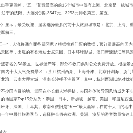
上出手更阔绰，“五一”花费最高的前15个城市中仅有上海、北京是一线城
。辽宁的沈阳、大连分别以3547元、3253元排名第三、第五。
告》显示，最受欢迎、游客选择最多的前十大旅游城市是：北京、上海、
进军前三。
“五一”，人流将涌向哪些景区呢？根据携程门票的数据，预订量最高的国内
风景区等，出境的有香港迪士尼乐园、日本环球影城、澳门新濠影汇等风
一些著名的5A景区、世界遗产等，部分不收门票对公众免费开放。根据景
一”“国内十大人气免费景区”：浙江杭州西湖、上海外滩、北京什刹海、厦
亚龙湾、云南大理古城、湖南长沙橘子洲景区，其中，杭州西湖以绝对优
于不少国内目的地、景区在小长假人潮拥挤，去国外体验异国风情成为不少
目的地国家Top15分别为：泰国、日本、新加坡、越南、美国、印度尼西
西班牙、法国、土耳其。东南亚依旧是“五一”最大赢家，在前十大目的地
地一年中最佳旅游季节，选择拼长假去欧洲、美洲、澳新的游客数量快速