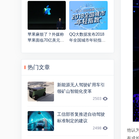
计，增强散热能力
苹果麻烦了？外媒称
QQ大数据发布2018
苹果面临70亿美元专
年全国城市年轻指
利赔偿
数：贵阳取代深圳列
第一
热门文章
新能源无人驾驶矿用车引
领矿山智能化变革
2503
工信部答复推进自动驾驶
标准制定的建议
2498
他认
有成