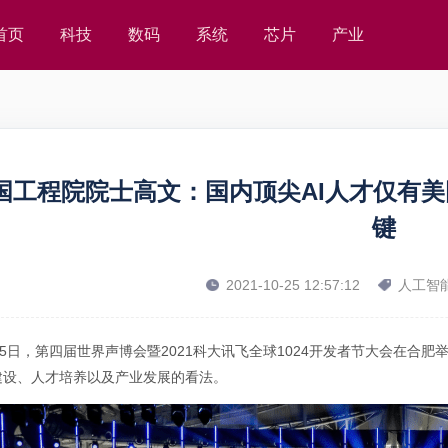
首页
科技
数码
系统
芯片
产业
国工程院院士高文：国内顶尖AI人才仅有美
键
2021-10-25 12:57:12
人工智
25日，第四届世界声博会暨2021科大讯飞全球1024开发者节大会在合
建设、人才培养以及产业发展的看法。