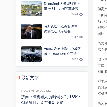
DeepSeek大模型加速上
车 吉利、岚图等车企官宣
但高
智能交互升级
2474
有国
后，
马斯克给大众高管讲课：
和整
传授电动汽车经验
国际
2417
高文
AutoX 发布上海中心城区
培养
首个 RoboTaxi 公开运
营，基于 FCA 大捷龙车型
他认
2402
方面
和配
最新文章
对于
的分
#
2026-05-28 20:33:11
准确
济南上演机器人“巅峰对决”，185个
创新项目共绘产业新图景
高文