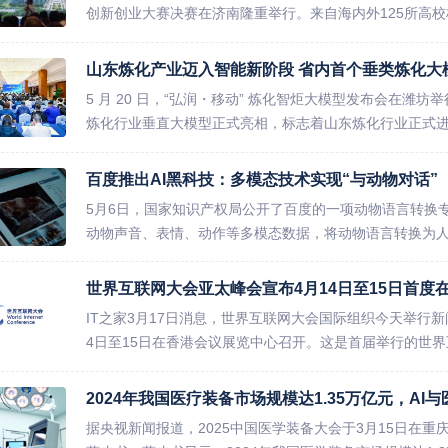
创新创业大赛决赛在济南隆重举行。来自海内外125所高校校
山东炼化产业迈入智能新阶段 省内首个垂类炼化大
5 月 20 日，“弘润・移动” 炼化智炬大模型发布会在
炼化行业垂直大模型正式亮相，标志着山东炼化行业正式进入
百度推出AI黑科技：多模态技术实现“与动物对话”
5月6日，国家知识产权局公开了百度的一项动物语言转换
动物声音、表情、动作等多模态数据，将动物语言转换为人
世界互联网大会亚太峰会宣布4月14日至15日首度
IT之家3月17日消息，世界互联网大会国际组织今天举行新
4日至15日在香港会议展览中心召开。这是首届举行的世界
2024年我国医疗装备市场规模达1.35万亿元，AI
据央视新闻报道，2025中国医学装备大会于3月15日在重庆