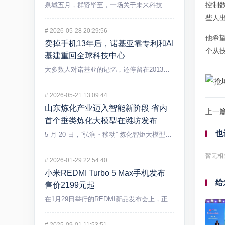
控制
泉城五月，群贤毕至，一场关于未来科技的盛宴在济南精彩上演。5...
些人
#
2026-05-28 20:29:56
他希
卖掉手机13年后，诺基亚靠专利和AI
个从
基建重回全球科技中心
大多数人对诺基亚的记忆，还停留在2013年出售手机业务后逐渐...
#
2026-05-21 13:09:44
山东炼化产业迈入智能新阶段 省内
上一
首个垂类炼化大模型在潍坊发布
也
5 月 20 日，“弘润・移动” 炼化智炬大模型发布会在潍坊...
暂无相
#
2026-01-29 22:54:40
小米REDMI Turbo 5 Max手机发布
给
售价2199元起
在1月29日举行的REDMI新品发布会上，正式发布REDMI...