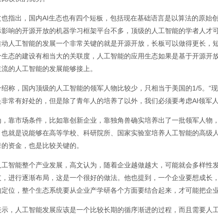
文也指出，国内AI生态也有四个短板，包括现在基础语言是以算法的原始
际影响的开源开放的机器学习框架平台不多，顶级的人工智能的学者人才可
推动人工智能的发展一个非常关键的就是开源开放，长板可以做得更长，短
个生态的建设有相当大的关联度，人工智能的应用生态如果是基于开源开
主流的人工智能的发展能够接上。
介绍称，国内顶级的人工智能的领军人物比较少，只相当于美国的1/5。“
是非常有好处的，但是除了青年人的培养了以外，我们必须要考虑AI领军人
为，靠市场条件，比如靠创新企业，靠独角兽确实培养出了一批领军人物
，也就是说能够在高等学校、科研院所、国家实验室培养人工智能的高级
套的资金，也是比较关键的。
人工智能整个产业发展，高文认为，随着企业越做越大，可能就会多样性
支，进行逐渐布局，这是一个很好的做法。他也提到，一个企业要想成长
的定位，整个生态系统要从企业产学研各个方面要结合起来，才可能把企
表示，人工智能发展应该是一个比较长期的循序渐进的过程，而且需要人