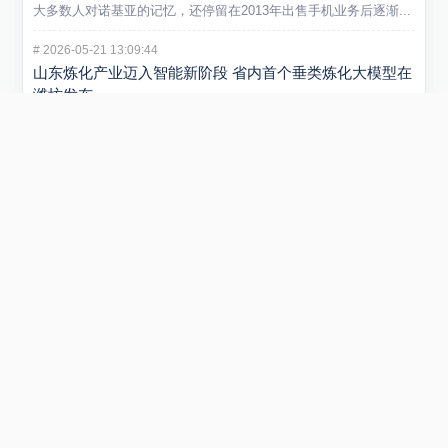
大多数人对诺基亚的记忆，还停留在2013年出售手机业务后逐渐...
#
2026-05-21 13:09:44
山东炼化产业迈入智能新阶段 省内首个垂类炼化大模型在
潍坊发布
5 月 20 日，“弘润・移动” 炼化智炬大模型发布会在潍坊...
#
2026-01-29 22:54:40
小米REDMI Turbo 5 Max手机发布 售价2199元起
在1月29日举行的REDMI新品发布会上，正式发布REDMI...
#
2025-09-01 11:53:51
阿里云否认采购寒武纪15万片GPU传闻 寒武纪股价创新
高引关注
近日，市场传言称阿里云将采购寒武纪15万片GPU，引发广泛关...