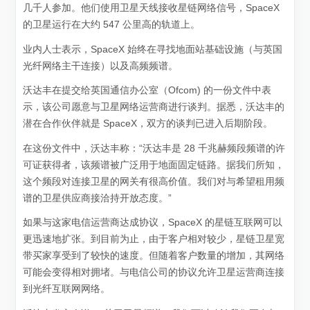
几千人参加。他们使用卫星天线接收星链网络信号，SpaceX
的卫星运行在大约 547 公里高的轨道上。
业内人士表示，SpaceX 始终在寻找地面站基础设施（与英国
光纤网络主干连接）以及高频频谱。
沃达丰在提交给英国通信办公室（Ofcom) 的一份文件中表
示，该公司愿意与卫星网络运营商进行谈判。据悉，沃达丰的
潜在合作伙伴就是 SpaceX，双方的谈判已进入后期阶段。
在这份文件中，沃达丰称：“沃达丰是 28 千兆赫频段频谱的许
可证获得者，该频谱被广泛用于地面固定链路。据我们所知，
这个频段对连接卫星的网关有很高价值。我们对与希望租用频
谱的卫星供应商接洽持开放态度。”
如果与这家电信运营商达成协议，SpaceX 的星链互联网可以
更迅速地扩张。到目前为止，由于客户相对较少，星链卫星宽
带买家享受到了较快的速度。但随着客户数量的增加，其网络
可能会变得相对拥堵。与电信公司的协议允许卫星运营商连接
到光纤互联网网络。