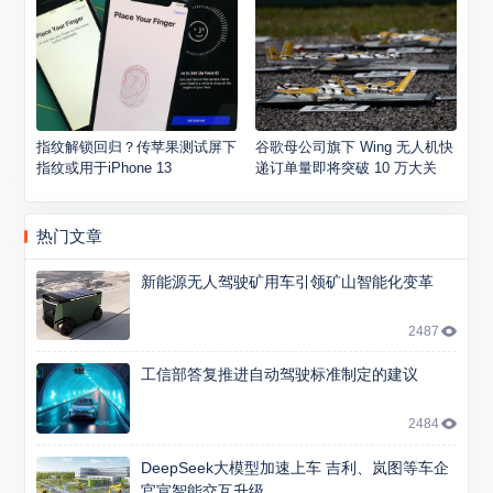
指纹解锁回归？传苹果测试屏下
谷歌母公司旗下 Wing 无人机快
指纹或用于iPhone 13
递订单量即将突破 10 万大关
热门文章
新能源无人驾驶矿用车引领矿山智能化变革
2487
工信部答复推进自动驾驶标准制定的建议
2484
DeepSeek大模型加速上车 吉利、岚图等车企
官宣智能交互升级