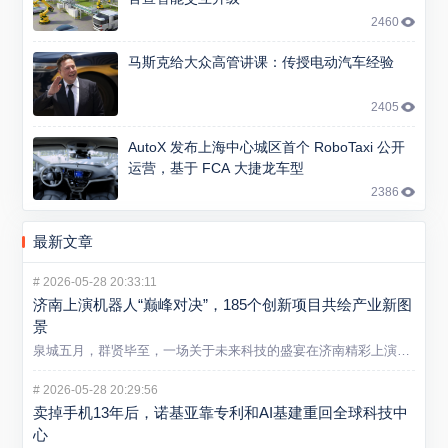
2460
马斯克给大众高管讲课：传授电动汽车经验
2405
AutoX 发布上海中心城区首个 RoboTaxi 公开
运营，基于 FCA 大捷龙车型
2386
最新文章
#
2026-05-28 20:33:11
济南上演机器人“巅峰对决”，185个创新项目共绘产业新图
景
泉城五月，群贤毕至，一场关于未来科技的盛宴在济南精彩上演。5...
#
2026-05-28 20:29:56
卖掉手机13年后，诺基亚靠专利和AI基建重回全球科技中
心