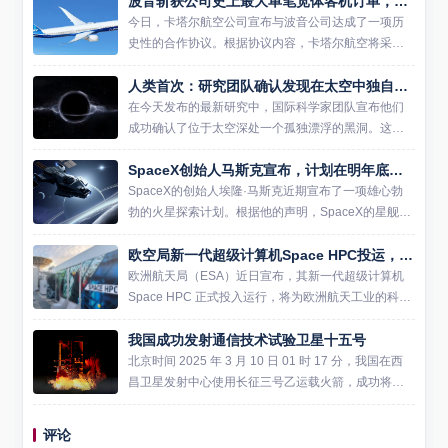
波音斩获公司史上最大单笔宽体客机订单，卡塔尔航空豪购至多210架飞机
今日，卡塔尔航空公司宣布与波音公司达成了一项历
史性的合作协议。根据协议内容，卡塔尔航空将采购
多达210架波音宽体客机，这一数字包括了160架确定
人类首次：研究团队确认发现在太空中独自漂流的孤立黑洞
订单和50架选购权。这不仅是卡塔尔航空有史以来最
大的一笔飞机...
在今天发布的最新研究中，国际科学家团队宣布他们
成功确认了位于太空深处一个孤独漂浮的黑洞。这一
发现不仅验证了该团队早先的假设，也标志着人类历
SpaceX创始人马斯克宣布，计划在明年底前将星舰携带擎天柱机器人送往火星
史上首次明确地探测到了一颗没有伴星的黑洞。 数年
前，同一支研究小组...
SpaceX的创始人埃隆·马斯克近期宣布了一项雄心勃
勃的火星探索计划。根据他的声明，SpaceX的星舰
（Starship）火箭计划于明年年底携带特斯拉的人形机
欧空局新一代超级计算机Space HPC投运，5 PFlop/s原始算力
器人擎天柱（Optimus）飞往火星。如果这一...
欧洲航天局（ESA）近日宣布，其新一代超级计算机
Space HPC 正式投入运行，将为欧洲航天工业的科学
研究和技术开发工作提供强大的算力支持。 Space HP
我国成功发射通信技术试验卫星十五号
C 位于意大利罗马附近的欧空局弗拉斯卡蒂 ...
北京时间 2025 年 3 月 10 日 01 时 17 分，我国在西
昌卫星发射中心使用长征三号乙运载火箭，成功将通
信技术试验卫星十五号发射升空。卫星顺利进入预定
轨道，发射任务获得圆满成功。该卫星主要用于...
评论