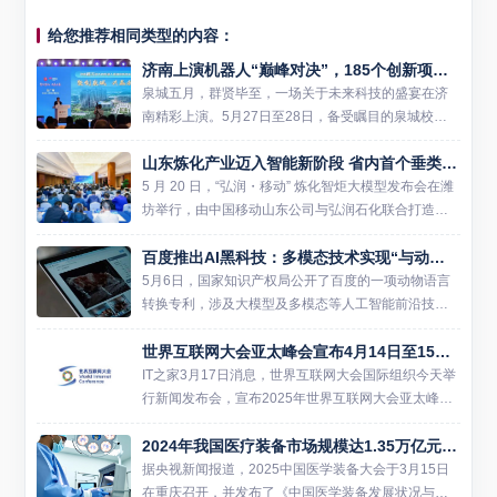
给您推荐相同类型的内容：
济南上演机器人“巅峰对决”，185个创新项目共绘产业新图景
泉城五月，群贤毕至，一场关于未来科技的盛宴在济
南精彩上演。5月27日至28日，备受瞩目的泉城校友
未来机器人创新创业大赛决赛在济南隆重举行。来自
山东炼化产业迈入智能新阶段 省内首个垂类炼化大模型在潍坊发布
海内外125所高校校友带来的185个顶尖机器人项目齐
聚一堂，围...
5 月 20 日，“弘润・移动” 炼化智炬大模型发布会在潍
坊举行，由中国移动山东公司与弘润石化联合打造的
山东省首个炼化行业垂直大模型正式亮相，标志着山
百度推出AI黑科技：多模态技术实现“与动物对话”
东炼化行业正式进入大模型智能驱动的全新发展阶
段。 当前...
5月6日，国家知识产权局公开了百度的一项动物语言
转换专利，涉及大模型及多模态等人工智能前沿技
术，通过识别动物声音、表情、动作等多模态数据，
世界互联网大会亚太峰会宣布4月14日至15日首度在香港召开
将动物语言转换为人类语言，这不仅增强了人类对动
物行为和情感状态的综...
IT之家3月17日消息，世界互联网大会国际组织今天举
行新闻发布会，宣布2025年世界互联网大会亚太峰会
将于4月14日至15日在香港会议展览中心召开。这是
2024年我国医疗装备市场规模达1.35万亿元，AI与医疗装备结合迎机遇
首届举行的世界互联网大会亚太峰会，由世界互联网
大会主...
据央视新闻报道，2025中国医学装备大会于3月15日
在重庆召开，并发布了《中国医学装备发展状况与趋