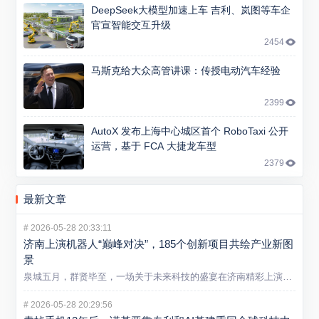
DeepSeek大模型加速上车 吉利、岚图等车企
官宣智能交互升级
2454
马斯克给大众高管讲课：传授电动汽车经验
2399
AutoX 发布上海中心城区首个 RoboTaxi 公开
运营，基于 FCA 大捷龙车型
2379
最新文章
#
2026-05-28 20:33:11
济南上演机器人“巅峰对决”，185个创新项目共绘产业新图
景
泉城五月，群贤毕至，一场关于未来科技的盛宴在济南精彩上演。5...
#
2026-05-28 20:29:56