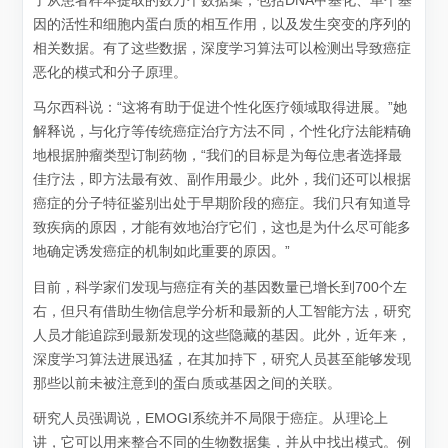
了从患者样本提取的数万个数据集，包括DNA甲基化、单个基
因的活性和细胞内蛋白质的相互作用，以及发生突变的序列的
相关数据。有了这些数据，深度学习算法可以检测出导致癌症
恶化的模式和分子原理。
马尔西科说：“这将有助于促进个性化医疗领域取得进展。”她
解释说，与化疗等传统癌症治疗方法不同，个性化疗法能精确
地根据肿瘤类型订制药物，“我们的目标是为每位患者选择最
佳疗法，即方法最有效、副作用最少。此外，我们还可以根据
癌症的分子特征鉴别出处于早期阶段的癌症。我们只有知道导
致疾病的原因，才能有效地治疗它们，这也是为什么尽可能多
地确定诱发癌症的机制如此重要的原因。”
目前，科学家们发现与癌症有关的基因数量已增长到700个左
右，但只有借助生物信息学分析和最新的人工智能方法，研究
人员才能追踪到最新发现的这些隐藏的基因。此外，近年来，
深度学习算法进展迅猛，在其加持下，研究人员甚至能够发现
那些以前未被注意到的蛋白质或基因之间的关联。
研究人员强调说，EMOGI系统并不局限于癌症。从理论上
讲，它可以用来整合不同的生物数据集，并从中找出模式。例