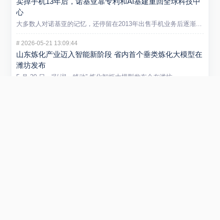
卖掉手机13年后，诺基亚靠专利和AI基建重回全球科技中
心
大多数人对诺基亚的记忆，还停留在2013年出售手机业务后逐渐...
#
2026-05-21 13:09:44
山东炼化产业迈入智能新阶段 省内首个垂类炼化大模型在
潍坊发布
5 月 20 日，“弘润・移动” 炼化智炬大模型发布会在潍坊...
#
2026-01-29 22:54:40
小米REDMI Turbo 5 Max手机发布 售价2199元起
在1月29日举行的REDMI新品发布会上，正式发布REDMI...
#
2025-09-01 11:53:51
阿里云否认采购寒武纪15万片GPU传闻 寒武纪股价创新
高引关注
近日，市场传言称阿里云将采购寒武纪15万片GPU，引发广泛关...