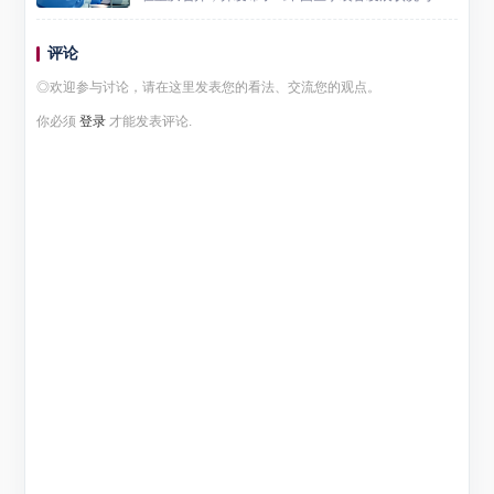
势 (2024)》蓝皮书。蓝皮书显示，2024年我国医学装
备市场规模达1.35万亿元，同比增长约6%。进出...
评论
◎欢迎参与讨论，请在这里发表您的看法、交流您的观点。
你必须
登录
才能发表评论.