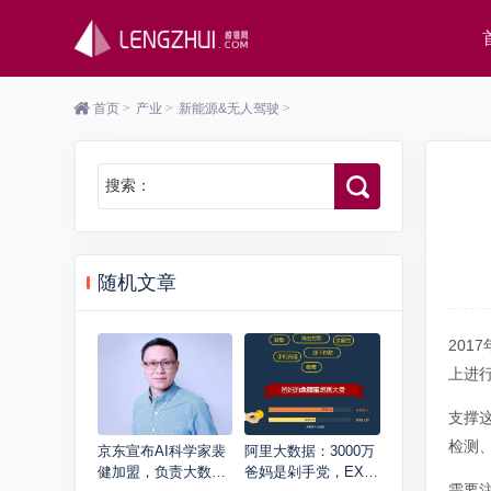
首页
>
产业
>
新能源&无人驾驶
>
搜索：
随机文章
20
上进
支撑
检测
京东宣布AI科学家裴
阿里大数据：3000万
健加盟，负责大数据
爸妈是剁手党，EXO
需要