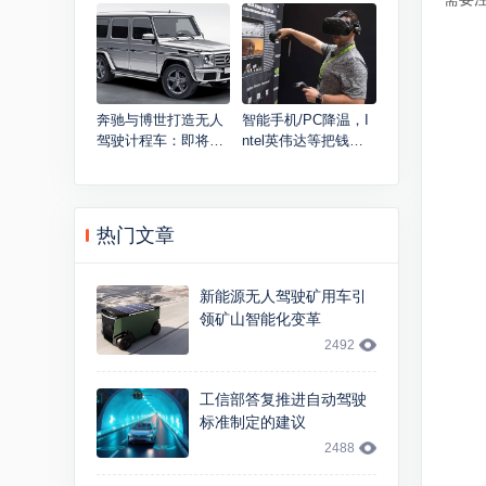
平台与产品研发部
是第二喜欢的音乐人
奔驰与博世打造无人
智能手机/PC降温，I
驾驶计程车：即将开
ntel英伟达等把钱砸
始路测
向AI
热门文章
新能源无人驾驶矿用车引
领矿山智能化变革
2492
工信部答复推进自动驾驶
标准制定的建议
2488