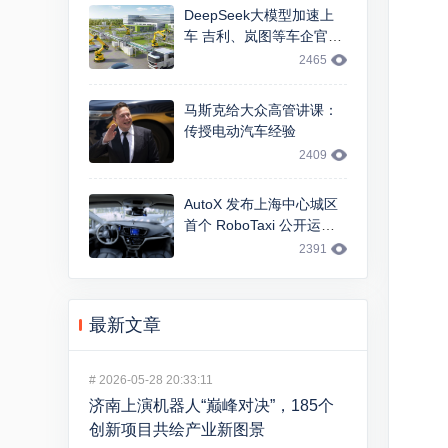
DeepSeek大模型加速上
车 吉利、岚图等车企官宣
智能交互升级
2465
马斯克给大众高管讲课：
传授电动汽车经验
2409
AutoX 发布上海中心城区
首个 RoboTaxi 公开运
营，基于 FCA 大捷龙车型
2391
最新文章
#
2026-05-28 20:33:11
济南上演机器人“巅峰对决”，185个
创新项目共绘产业新图景