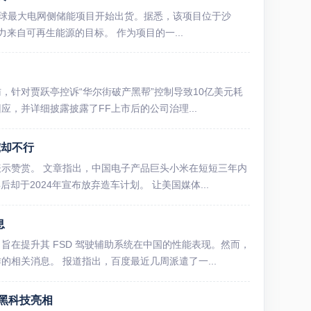
全球最大电网侧储能项目开始出货。据悉，该项目位于沙
电力来自可再生能源的目标。 作为项目的一...
，针对贾跃亭控诉“华尔街破产黑帮”控制导致10亿美元耗
，并详细披露披露了FF上市后的公司治理...
究却不行
示赞赏。 文章指出，中国电子产品巨头小米在短短三年内
却于2024年宣布放弃造车计划。 让美国媒体...
息
在提升其 FSD 驾驶辅助系统在中国的性能表现。然而，
相关消息。 报道指出，百度最近几周派遣了一...
黑科技亮相