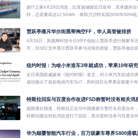
据IT之家4月29日消息，比亚迪储能近日宣布，其承建的
特，总容量高达12.5GWh，将助力沙特实现2030年50%
贾跃亭痛斥华尔街黑帮掏空FF，华人高管被排挤
4月26日，凤凰网科技今日对FF创始人贾跃亭进行独家专访
尽，但SEC文件显示贾跃亭参与决策的质疑，贾跃亭做出回应
纽约时报：为啥小米造车3年就成功，苹果10年研
近日美国权威媒体《纽约时报》发文，对小米汽车的成功表
成功推出了首款电动汽车SU7，而科技巨头苹果在探索十年后
特斯拉回应与百度合作改进FSD称暂时没有相关消
据路透社报道，特斯拉正在与中国搜索引擎巨头百度合作，旨
特斯拉随后对此消息进行了回应，表示暂时没有与百度合作的
华为颠覆智能汽车行业，百万级豪车尊界S800搭载