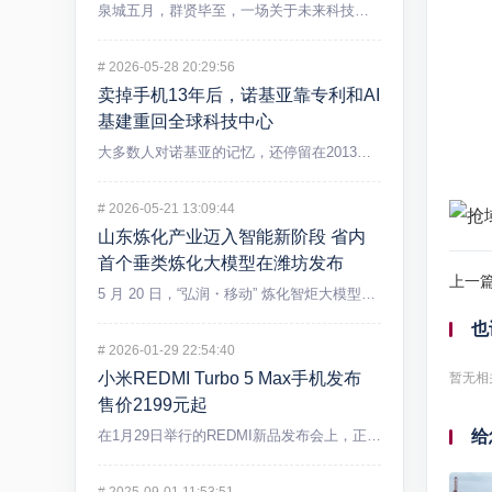
泉城五月，群贤毕至，一场关于未来科技的盛宴在济南精彩上演。5...
#
2026-05-28 20:29:56
卖掉手机13年后，诺基亚靠专利和AI
基建重回全球科技中心
大多数人对诺基亚的记忆，还停留在2013年出售手机业务后逐渐...
#
2026-05-21 13:09:44
山东炼化产业迈入智能新阶段 省内
首个垂类炼化大模型在潍坊发布
上一
5 月 20 日，“弘润・移动” 炼化智炬大模型发布会在潍坊...
也
#
2026-01-29 22:54:40
小米REDMI Turbo 5 Max手机发布
暂无相
售价2199元起
给
在1月29日举行的REDMI新品发布会上，正式发布REDMI...