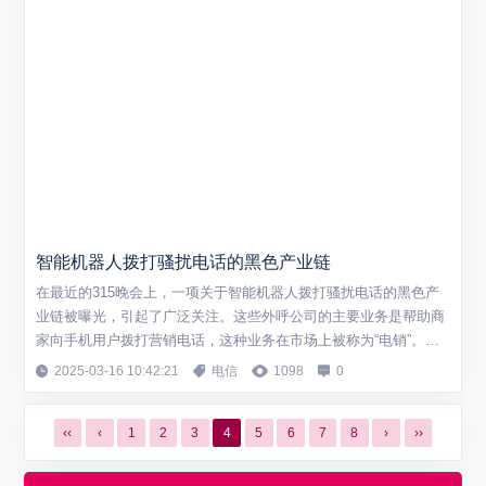
智能机器人拨打骚扰电话的黑色产业链
在最近的315晚会上，一项关于智能机器人拨打骚扰电话的黑色产
业链被曝光，引起了广泛关注。这些外呼公司的主要业务是帮助商
家向手机用户拨打营销电话，这种业务在市场上被称为“电销”。这
些公司打着“高效触达用户”和“精准拓客”的旗号招揽生意，甚至宣称
2025-03-16 10:42:21
电信
1098
0
可以通过AI智能机器人拨打营销电话。 调查显示，使用人工智能机
器人拨打营销电话已经成为外呼行业的主流。这些机器人不知疲
‹‹
‹
1
2
3
4
5
6
7
8
›
››
倦，可以日夜拨打营销电话，而...