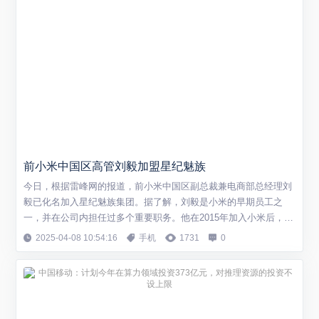
前小米中国区高管刘毅加盟星纪魅族
今日，根据雷峰网的报道，前小米中国区副总裁兼电商部总经理刘
毅已化名加入星纪魅族集团。据了解，刘毅是小米的早期员工之
一，并在公司内担任过多个重要职务。他在2015年加入小米后，参
与了公司在印度市场的开拓工作，并负责欧洲、中东非以及东南亚
2025-04-08 10:54:16
手机
1731
0
地区的销售业务。 到了2021年11月，刘毅被调至小米中国区担任
副总裁兼电商部总经理，主要职责包括管理小米手机等产品在京
东、天猫等电商平台的销售渠道，并监...