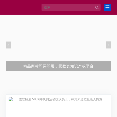
西部数码新用户注册免费赠送2660+元上云大礼包
精品商标即买即用，爱数资知识产权平台
宝塔服务器面板，一键全能部署及管理