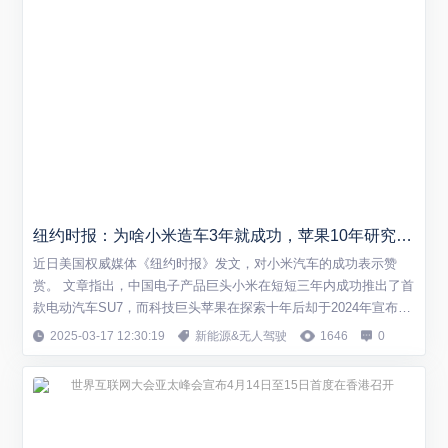
纽约时报：为啥小米造车3年就成功，苹果10年研究却不行
近日美国权威媒体《纽约时报》发文，对小米汽车的成功表示赞
赏。 文章指出，中国电子产品巨头小米在短短三年内成功推出了首
款电动汽车SU7，而科技巨头苹果在探索十年后却于2024年宣布放
弃造车计划。 让美国媒体破防的是，小米SU7从研发到上市仅用了
2025-03-17 12:30:19
新能源&无人驾驶
1646
0
三年时间，这一速度在汽车行业中堪称惊人。根据市场数据，SU7
在2024年上市后订单量持续攀升，成为中国电动汽车市场的一匹黑
马。 反观苹果，用了10...