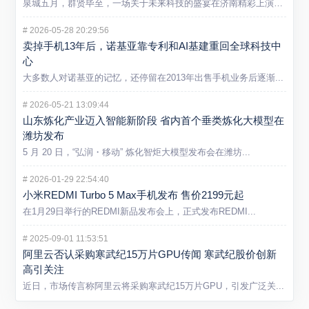
泉城五月，群贤毕至，一场关于未来科技的盛宴在济南精彩上演。5...
#
2026-05-28 20:29:56
卖掉手机13年后，诺基亚靠专利和AI基建重回全球科技中
心
大多数人对诺基亚的记忆，还停留在2013年出售手机业务后逐渐...
#
2026-05-21 13:09:44
山东炼化产业迈入智能新阶段 省内首个垂类炼化大模型在
潍坊发布
5 月 20 日，“弘润・移动” 炼化智炬大模型发布会在潍坊...
#
2026-01-29 22:54:40
小米REDMI Turbo 5 Max手机发布 售价2199元起
在1月29日举行的REDMI新品发布会上，正式发布REDMI...
#
2025-09-01 11:53:51
阿里云否认采购寒武纪15万片GPU传闻 寒武纪股价创新
高引关注
近日，市场传言称阿里云将采购寒武纪15万片GPU，引发广泛关...