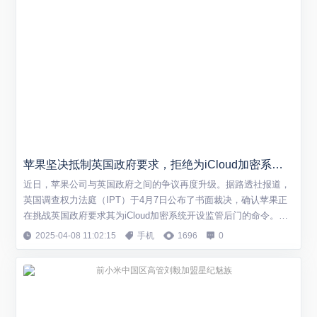
苹果坚决抵制英国政府要求，拒绝为iCloud加密系统开后门
近日，苹果公司与英国政府之间的争议再度升级。据路透社报道，
英国调查权力法庭（IPT）于4月7日公布了书面裁决，确认苹果正
在挑战英国政府要求其为iCloud加密系统开设监管后门的命令。与
此同时，法庭驳回了英国内政部希望对案件申请人等核心信息保密
2025-04-08 11:02:15
手机
1696
0
的要求，这意味着相关细节将不得不公开。 苹果方面引用早前声明
强调，无论在任何加密服务或设备中，都不会设置任何形式的后门
程序。此次争议的核心在于苹果...