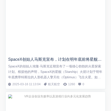
SpaceX创始人马斯克宣布，计划在明年底前将星舰携带擎天柱机器人送往火星
SpaceX的创始人埃隆·马斯克近期宣布了一项雄心勃勃的火星探索
计划。根据他的声明，SpaceX的星舰（Starship）火箭计划于明年
年底携带特斯拉的人形机器人擎天柱（Optimus）飞往火星。如果
这一发射任务及登陆任务进展顺利，SpaceX最早可能在2029年尝
2025-03-16 11:13:04
航天航空
1260
0
试首次载人登陆火星，但更有可能在2031年实现这一目标。 擎天
柱机器人被视为航天探索的重要伙伴，未来将能够执行日常任务，
预...