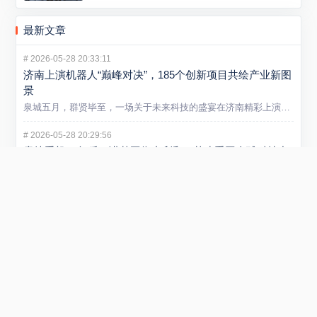
最新文章
#
2026-05-28 20:33:11
济南上演机器人“巅峰对决”，185个创新项目共绘产业新图
景
泉城五月，群贤毕至，一场关于未来科技的盛宴在济南精彩上演。5...
#
2026-05-28 20:29:56
卖掉手机13年后，诺基亚靠专利和AI基建重回全球科技中
心
大多数人对诺基亚的记忆，还停留在2013年出售手机业务后逐渐...
#
2026-05-21 13:09:44
山东炼化产业迈入智能新阶段 省内首个垂类炼化大模型在
潍坊发布
5 月 20 日，“弘润・移动” 炼化智炬大模型发布会在潍坊...
#
2026-01-29 22:54:40
小米REDMI Turbo 5 Max手机发布 售价2199元起