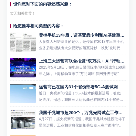
也许您对下面的内容还感兴趣：
暂无相关推荐！
给您推荐相同类型的内容：
卖掉手机13年后，诺基亚靠专利和AI基建重回全球科技中心
大多数人对诺基亚的记忆，还停留在2013年出售手机
业务后逐渐淡出大众视野的落寞背影，以及“被时代淘
汰”的盖棺定论。但现实是，这家被误以为“消失”的企
上海三大运营商联合推进“双万兆 + AI”行动，加速算力网络升级
业，已经在悄然间完成了一场堪称教科书级别的商业
重生。20...
2025年5月18日，在电信日暨国际电信联盟成立160周
年之际，上海移动宣布了“万兆园区 算网升级行动”计
划。该计划旨在率先于上海开展“万兆光网”试点建设，
运营商已在国内31个省份部署5G-A测试网络，网速更快、不额外收费
打造低至1毫秒时延的浦江算力光网。同时，上海移
动...
近日，央视新闻报道了5G-A技术的最新进展，引发广
泛关注。据悉，我国三大运营商已在国内31个省份部
署了5G-A测试网络，为用户带来更快、更优质的通信
我国千兆城市超200个，万兆光网试点工作积极推进
体验，并且不会额外收取费用。 相较于5G，5G-A在
容量...
4月27日，据央视新闻报道，我国千兆城市建设取得了
显著进展。工业和信息化部相关负责人在广西南宁举
行的“光华杯”千兆光网应用创新大赛上透露，全国千兆