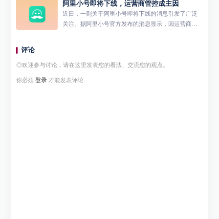
阿里小号即将下线，运营商管控成主因
城市数量已超过200个，这一数字覆盖了近三分之二的
地级市。...
近日，一则关于阿里小号即将下线的消息引发了广泛
关注。据阿里小号官方发布的消息显示，因运营商管
控要求，阿里小号将于 2025 年 4 月 29 日 24:00 结束
服务并正式下线，对应号码也将被回收。 ​ ...
评论
◎欢迎参与讨论，请在这里发表您的看法、交流您的观点。
你必须
登录
才能发表评论.