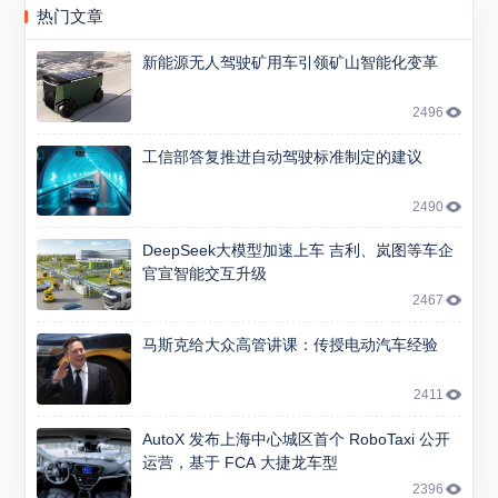
热门文章
新能源无人驾驶矿用车引领矿山智能化变革
2496
工信部答复推进自动驾驶标准制定的建议
2490
DeepSeek大模型加速上车 吉利、岚图等车企
官宣智能交互升级
2467
马斯克给大众高管讲课：传授电动汽车经验
2411
AutoX 发布上海中心城区首个 RoboTaxi 公开
运营，基于 FCA 大捷龙车型
2396