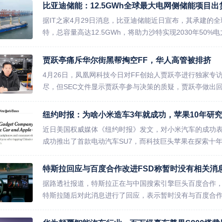
比亚迪储能：12.5GWh全球最大电网侧储能项目出
据IT之家4月29日消息，比亚迪储能近日宣布，其承建的
特，总容量高达12.5GWh，将助力沙特实现2030年50%
贾跃亭痛斥华尔街黑帮掏空FF，华人高管被排挤
4月26日，凤凰网科技今日对FF创始人贾跃亭进行独家专访
尽，但SEC文件显示贾跃亭参与决策的质疑，贾跃亭做出回应
纽约时报：为啥小米造车3年就成功，苹果10年研
近日美国权威媒体《纽约时报》发文，对小米汽车的成功表
成功推出了首款电动汽车SU7，而科技巨头苹果在探索十年后
特斯拉回应与百度合作改进FSD称暂时没有相关消
据路透社报道，特斯拉正在与中国搜索引擎巨头百度合作，旨
特斯拉随后对此消息进行了回应，表示暂时没有与百度合作的