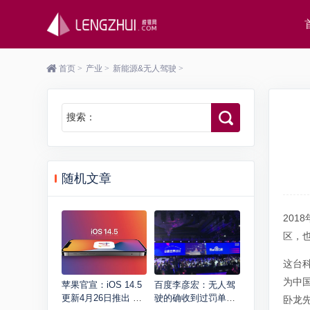
首页
>
产业
>
新能源&无人驾驶
>
搜索：
随机文章
20
区，
这台
为中
苹果官宣：iOS 14.5
百度李彦宏：无人驾
更新4月26日推出 隐
驶的确收到过罚单，
卧龙