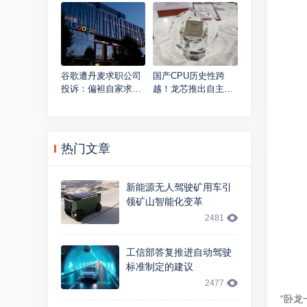
私新功能上线
无人车2018年量产
谷歌遭丹麦求职公司
国产CPU历史性跨
投诉：偏袒自家求职
越！龙芯推出自主指
搜索服务
令系统架构
热门文章
新能源无人驾驶矿用车引
领矿山智能化变革
2481
工信部答复推进自动驾驶
标准制定的建议
2477
“卧