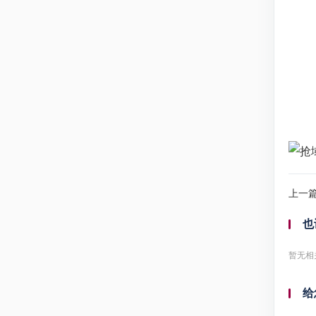
上一
也
暂无相
给