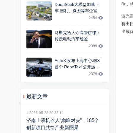
位，
DeepSeek大模型加速上
车 吉利、岚图等车企官宣
激光
智能交互升级
2454
析出
出最
马斯克给大众高管讲课：
传授电动汽车经验
2399
AutoX 发布上海中心城区
首个 RoboTaxi 公开运
营，基于 FCA 大捷龙车型
2379
最新文章
#
2026-05-28 20:33:11
济南上演机器人“巅峰对决”，185个
创新项目共绘产业新图景