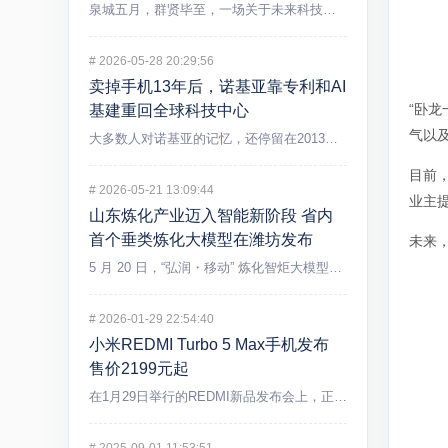
泉城五月，群贤毕至，一场关于未来科技的盛宴在济南精彩上演。5...
#
2026-05-28 20:29:56
卖掉手机13年后，诺基亚靠专利和AI
“卧
基建重回全球科技中心
气以
大多数人对诺基亚的记忆，还停留在2013年出售手机业务后逐渐...
目前
#
2026-05-21 13:09:44
业主
山东炼化产业迈入智能新阶段 省内
首个垂类炼化大模型在潍坊发布
未来，
5 月 20 日，“弘润・移动” 炼化智炬大模型发布会在潍坊...
#
2026-01-29 22:54:40
小米REDMI Turbo 5 Max手机发布
售价2199元起
在1月29日举行的REDMI新品发布会上，正式发布REDMI...