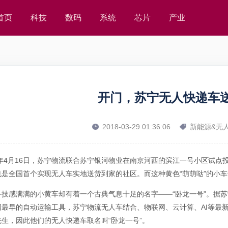
首页
科技
数码
系统
芯片
产业
开门，苏宁无人快递车
2018-03-29 01:36:06
新能源&无
18年4月16日，苏宁物流联合苏宁银河物业在南京河西的滨江一号小区试
也是全国首个实现无人车实地送货到家的社区。而这种黄色“萌萌哒”的小
科技感满满的小黄车却有着一个古典气息十足的名字——“卧龙一号”。据
国最早的自动运输工具，苏宁物流无人车结合、物联网、云计算、AI等最
先生，因此他们的无人快递车取名叫“卧龙一号”。