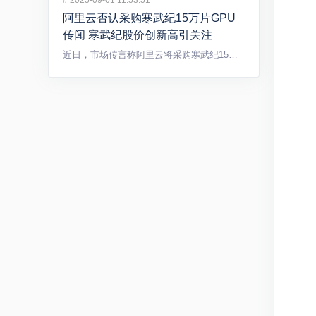
#
2025-09-01 11:53:51
阿里云否认采购寒武纪15万片GPU
传闻 寒武纪股价创新高引关注
近日，市场传言称阿里云将采购寒武纪15万片GPU，引发广泛关...