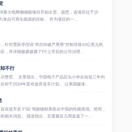
货
全球最大电网侧储能项目开始出货。据悉，该项目位于沙
电力来自可再生能源的目标。 作为项目的一...
，针对贾跃亭控诉“华尔街破产黑帮”控制导致10亿美元耗
，并详细披露披露了FF上市后的公司治理...
究却不行
示赞赏。 文章指出，中国电子产品巨头小米在短短三年内
却于2024年宣布放弃造车计划。 让美国媒体...
息
在提升其 FSD 驾驶辅助系统在中国的性能表现。然而，
相关消息。 报道指出，百度最近几周派遣了一...