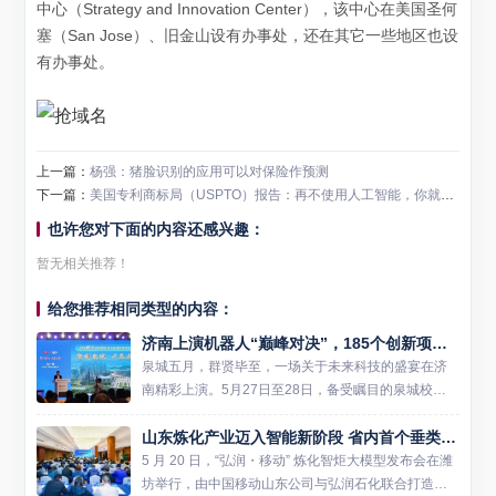
中心（Strategy and Innovation Center），该中心在美国圣何
塞（San Jose）、旧金山设有办事处，还在其它一些地区也设
有办事处。
上一篇：
杨强：猪脸识别的应用可以对保险作预测
下一篇：
美国专利商标局（USPTO）报告：再不使用人工智能，你就落伍啦！
也许您对下面的内容还感兴趣：
暂无相关推荐！
给您推荐相同类型的内容：
济南上演机器人“巅峰对决”，185个创新项目共绘产业新图景
泉城五月，群贤毕至，一场关于未来科技的盛宴在济
南精彩上演。5月27日至28日，备受瞩目的泉城校友
未来机器人创新创业大赛决赛在济南隆重举行。来自
山东炼化产业迈入智能新阶段 省内首个垂类炼化大模型在潍坊发布
海内外125所高校校友带来的185个顶尖机器人项目齐
聚一堂，围...
5 月 20 日，“弘润・移动” 炼化智炬大模型发布会在潍
坊举行，由中国移动山东公司与弘润石化联合打造的