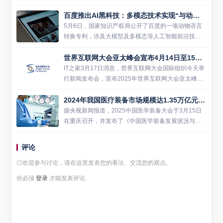
山东省首个炼化行业垂直大模型正式亮相，标志着山
百度推出AI黑科技：多模态技术实现“与动物对话”
东炼化行业正式进入大模型智能驱动的全新发展阶
段。 当前...
5月6日，国家知识产权局公开了百度的一项动物语言
转换专利，涉及大模型及多模态等人工智能前沿技
术，通过识别动物声音、表情、动作等多模态数据，
世界互联网大会亚太峰会宣布4月14日至15日首度在香港召开
将动物语言转换为人类语言，这不仅增强了人类对动
物行为和情感状态的综...
IT之家3月17日消息，世界互联网大会国际组织今天举
行新闻发布会，宣布2025年世界互联网大会亚太峰会
将于4月14日至15日在香港会议展览中心召开。这是
2024年我国医疗装备市场规模达1.35万亿元，AI与医疗装备结合迎机遇
首届举行的世界互联网大会亚太峰会，由世界互联网
大会主...
据央视新闻报道，2025中国医学装备大会于3月15日
在重庆召开，并发布了《中国医学装备发展状况与趋
势 (2024)》蓝皮书。蓝皮书显示，2024年我国医学装
备市场规模达1.35万亿元，同比增长约6%。进出...
评论
◎欢迎参与讨论，请在这里发表您的看法、交流您的观点。
你必须
登录
才能发表评论.