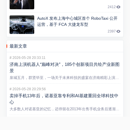
2412
AutoX 发布上海中心城区首个 RoboTaxi 公开
运营，基于 FCA 大捷龙车型
2397
最新文章
#
2026-05-28 20:33:11
济南上演机器人“巅峰对决”，185个创新项目共绘产业新图
景
泉城五月，群贤毕至，一场关于未来科技的盛宴在济南精彩上演。5...
#
2026-05-28 20:29:56
卖掉手机13年后，诺基亚靠专利和AI基建重回全球科技中
心
大多数人对诺基亚的记忆，还停留在2013年出售手机业务后逐渐...
#
2026-05-21 13:09:44
山东炼化产业迈入智能新阶段 省内首个垂类炼化大模型在