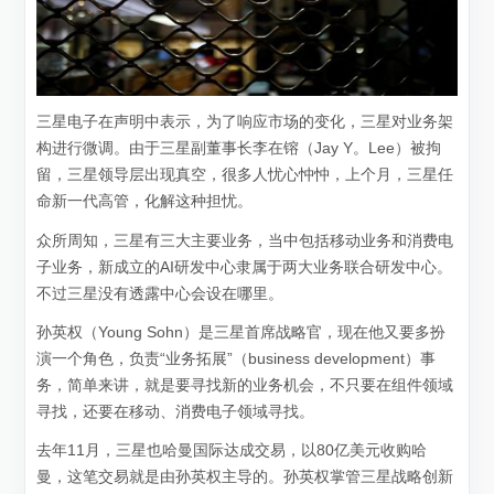
三星电子在声明中表示，为了响应市场的变化，三星对业务架
构进行微调。由于三星副董事长李在镕（Jay Y。Lee）被拘
留，三星领导层出现真空，很多人忧心忡忡，上个月，三星任
命新一代高管，化解这种担忧。
众所周知，三星有三大主要业务，当中包括移动业务和消费电
子业务，新成立的AI研发中心隶属于两大业务联合研发中心。
不过三星没有透露中心会设在哪里。
孙英权（Young Sohn）是三星首席战略官，现在他又要多扮
演一个角色，负责“业务拓展”（business development）事
务，简单来讲，就是要寻找新的业务机会，不只要在组件领域
寻找，还要在移动、消费电子领域寻找。
去年11月，三星也哈曼国际达成交易，以80亿美元收购哈
曼，这笔交易就是由孙英权主导的。孙英权掌管三星战略创新