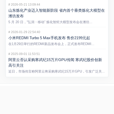
#
2026-05-21 13:09:44
山东炼化产业迈入智能新阶段 省内首个垂类炼化大模型在
潍坊发布
5 月 20 日，“弘润・移动” 炼化智炬大模型发布会在潍坊...
#
2026-01-29 22:54:40
小米REDMI Turbo 5 Max手机发布 售价2199元起
在1月29日举行的REDMI新品发布会上，正式发布REDMI...
#
2025-09-01 11:53:51
阿里云否认采购寒武纪15万片GPU传闻 寒武纪股价创新
高引关注
近日，市场传言称阿里云将采购寒武纪15万片GPU，引发广泛关...
Copyright © 2018-2026
棱锥网
All Rights Reserved.
.