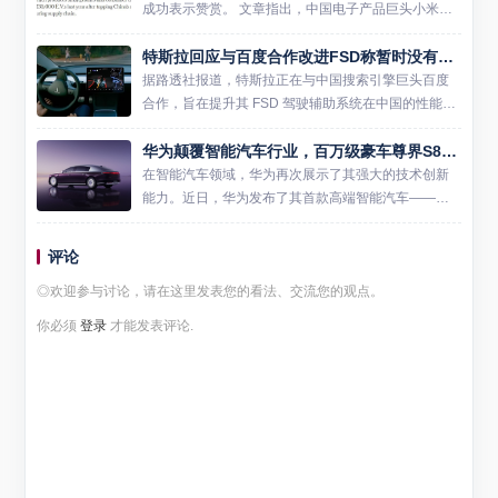
成功表示赞赏。 文章指出，中国电子产品巨头小米在
短短三年内成功推出了首款电动汽车SU7，而科技巨
特斯拉回应与百度合作改进FSD称暂时没有相关消息
头苹果在探索十年后却于2024年宣布放弃造车计划。
让美国媒体...
据路透社报道，特斯拉正在与中国搜索引擎巨头百度
合作，旨在提升其 FSD 驾驶辅助系统在中国的性能表
现。然而，特斯拉随后对此消息进行了回应，表示暂
华为颠覆智能汽车行业，百万级豪车尊界S800搭载黑科技亮相
时没有与百度合作的相关消息。 报道指出，百度最近
几周派遣了一...
在智能汽车领域，华为再次展示了其强大的技术创新
能力。近日，华为发布了其首款高端智能汽车——尊
界S800，该车型搭载了包括途灵龙行平台在内的多项
核心技术，成为智能汽车行业的新标杆。 尊界S800的
评论
亮相，不仅...
◎欢迎参与讨论，请在这里发表您的看法、交流您的观点。
你必须
登录
才能发表评论.