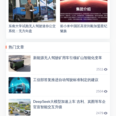
东南大学试跑无人驾驶迷你公交
前小米中国区高管刘毅加盟星纪
系统：无方向盘
魅族
热门文章
新能源无人驾驶矿用车引领矿山智能化变革
2511
工信部答复推进自动驾驶标准制定的建议
2504
DeepSeek大模型加速上车 吉利、岚图等车企
官宣智能交互升级
2479