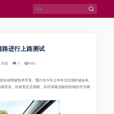
清路进行上路测试
人驾驶
0
889
在推进自动驾驶技术开发。预计在今年上半年北京地区就会有
确保安全。目前暂定北清路、亦庄等路况较好的地区作为测