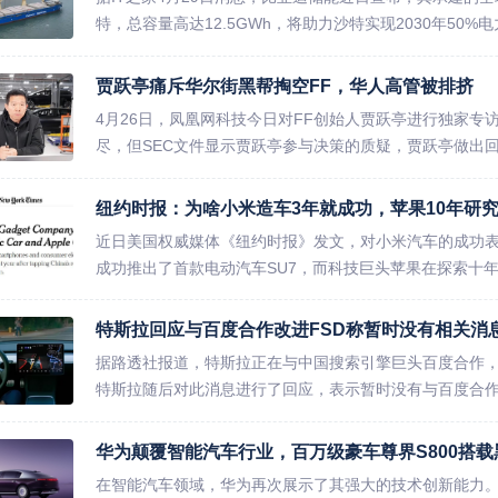
特，总容量高达12.5GWh，将助力沙特实现2030年50%
贾跃亭痛斥华尔街黑帮掏空FF，华人高管被排挤
4月26日，凤凰网科技今日对FF创始人贾跃亭进行独家专访
尽，但SEC文件显示贾跃亭参与决策的质疑，贾跃亭做出回应
纽约时报：为啥小米造车3年就成功，苹果10年研
近日美国权威媒体《纽约时报》发文，对小米汽车的成功表
成功推出了首款电动汽车SU7，而科技巨头苹果在探索十年后
特斯拉回应与百度合作改进FSD称暂时没有相关消
据路透社报道，特斯拉正在与中国搜索引擎巨头百度合作，旨
特斯拉随后对此消息进行了回应，表示暂时没有与百度合作的
华为颠覆智能汽车行业，百万级豪车尊界S800搭载
在智能汽车领域，华为再次展示了其强大的技术创新能力。