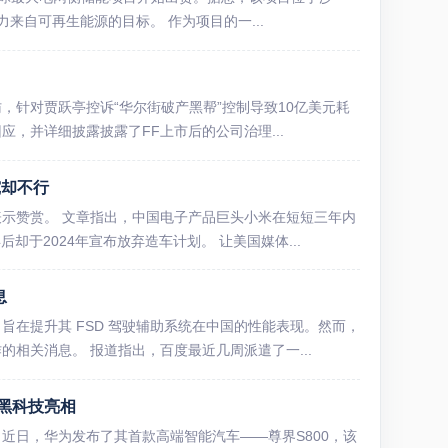
电力来自可再生能源的目标。 作为项目的一...
，针对贾跃亭控诉“华尔街破产黑帮”控制导致10亿美元耗
，并详细披露披露了FF上市后的公司治理...
究却不行
示赞赏。 文章指出，中国电子产品巨头小米在短短三年内
却于2024年宣布放弃造车计划。 让美国媒体...
息
在提升其 FSD 驾驶辅助系统在中国的性能表现。然而，
相关消息。 报道指出，百度最近几周派遣了一...
黑科技亮相
近日，华为发布了其首款高端智能汽车——尊界S800，该