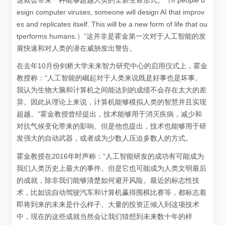
这就会带来一种能够超越人类的全新生命形式。（If people d
esign computer viruses, someone will design AI that improv
es and replicates itself. This will be a new form of life that ou
tperforms humans.）”这并非是霍金第一次对于人工智能的发
展快速和对人类的潜在威胁发出警告。
在去年10月份剑桥大学未来智力研究中心的启用仪式上，霍金
教授称：“人工智能的崛起对于人类来说既是好事也是坏事。
我认为生物大脑和计算机之间能达到的成绩不会存在太大的差
异。因此从理论上来说，计算机能够模拟人类的智慧并且实现
超越。”霍金教授曾经提出，技术能够用于消灭疾病，减少和
对抗气候变化带来的影响。但是他也提出，技术也能够用于研
发强大的自动武器，或者成为少数人压迫多数人的方式。
霍金教授在2016年时声称：“人工智能研发的成功有可能成为
我们人类历史上最大的事件。但是它也可能成为人类文明最后
的成就，除非我们能够清楚如何避开风险。最近的标志性技
术，比如说自动驾驶汽车和计算机赢得围棋比赛等，都标志着
即将到来的未来是什么样子。大量的投资正倾入到这项技术
中，现在的这些成就当然会让我们猜想到未来数十年的样