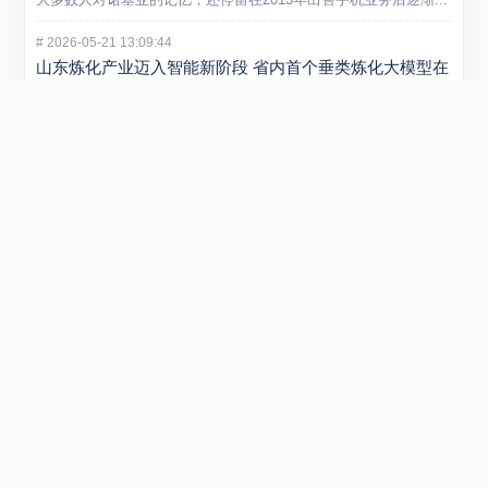
#
2026-05-21 13:09:44
山东炼化产业迈入智能新阶段 省内首个垂类炼化大模型在
潍坊发布
5 月 20 日，“弘润・移动” 炼化智炬大模型发布会在潍坊...
#
2026-01-29 22:54:40
小米REDMI Turbo 5 Max手机发布 售价2199元起
在1月29日举行的REDMI新品发布会上，正式发布REDMI...
#
2025-09-01 11:53:51
阿里云否认采购寒武纪15万片GPU传闻 寒武纪股价创新
高引关注
近日，市场传言称阿里云将采购寒武纪15万片GPU，引发广泛关...
Copyright © 2018-2026
棱锥网
All Rights Reserved.
.
鲁ICP备2023031061号-1
.
提供云计算服务