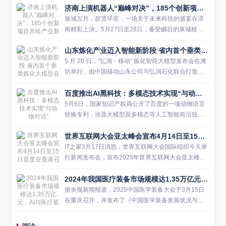
济南上演机器人“巅峰对决”，185个创新项目共绘产业新图景
泉城五月，群贤毕至，一场关于未来科技的盛宴在济
南精彩上演。5月27日至28日，备受瞩目的泉城校友
未来机器人创新创业大赛决赛在济南隆重举行。来自
山东炼化产业迈入智能新阶段 省内首个垂类炼化大模型在潍坊发布
海内外125所高校校友带来的185个顶尖机器人项目齐
聚一堂，围...
5 月 20 日，“弘润・移动” 炼化智炬大模型发布会在潍
坊举行，由中国移动山东公司与弘润石化联合打造的
山东省首个炼化行业垂直大模型正式亮相，标志着山
百度推出AI黑科技：多模态技术实现“与动物对话”
东炼化行业正式进入大模型智能驱动的全新发展阶
段。 当前...
5月6日，国家知识产权局公开了百度的一项动物语言
转换专利，涉及大模型及多模态等人工智能前沿技
术，通过识别动物声音、表情、动作等多模态数据，
世界互联网大会亚太峰会宣布4月14日至15日首度在香港召开
将动物语言转换为人类语言，这不仅增强了人类对动
物行为和情感状态的综...
IT之家3月17日消息，世界互联网大会国际组织今天举
行新闻发布会，宣布2025年世界互联网大会亚太峰会
将于4月14日至15日在香港会议展览中心召开。这是
2024年我国医疗装备市场规模达1.35万亿元，AI与医疗装备结合迎机遇
首届举行的世界互联网大会亚太峰会，由世界互联网
大会主...
据央视新闻报道，2025中国医学装备大会于3月15日
在重庆召开，并发布了《中国医学装备发展状况与趋
势 (2024)》蓝皮书。蓝皮书显示，2024年我国医学装
备市场规模达1.35万亿元，同比增长约6%。进出...