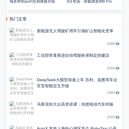
域名带价push交易体验升级
8月登场：搭载骁龙888 Pro
热门文章
新能源无人驾驶矿用车引领矿山智能化变革
2488
工信部答复推进自动驾驶标准制定的建议
2484
DeepSeek大模型加速上车 吉利、岚图等车企
官宣智能交互升级
2460
马斯克给大众高管讲课：传授电动汽车经验
2405
AutoX 发布上海中心城区首个 RoboTaxi 公开