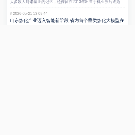
大多数人对诺基亚的记忆，还停留在2013年出售手机业务后逐渐...
#
2026-05-21 13:09:44
山东炼化产业迈入智能新阶段 省内首个垂类炼化大模型在
潍坊发布
5 月 20 日，“弘润・移动” 炼化智炬大模型发布会在潍坊...
#
2026-01-29 22:54:40
小米REDMI Turbo 5 Max手机发布 售价2199元起
在1月29日举行的REDMI新品发布会上，正式发布REDMI...
#
2025-09-01 11:53:51
阿里云否认采购寒武纪15万片GPU传闻 寒武纪股价创新
高引关注
近日，市场传言称阿里云将采购寒武纪15万片GPU，引发广泛关...
Copyright © 2018-2026
棱锥网
All Rights Reserved.
.
鲁ICP备2023031061号-1
.
提供云计算服务