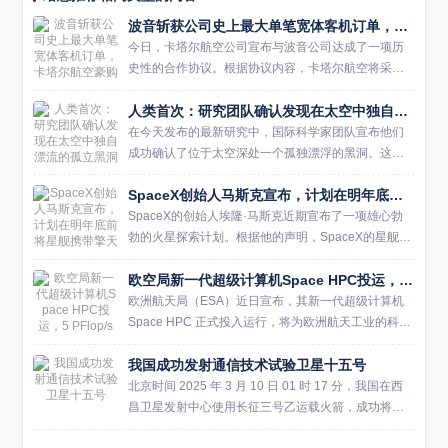
波音斩获公司史上最大单笔宽体客机订单，卡塔尔航空豪购至多210架飞机
今日，卡塔尔航空公司宣布与波音公司达成了一项历
史性的合作协议。根据协议内容，卡塔尔航空将采购
多达210架波音宽体客机，这一数字包括了160架确定
人类首次：研究团队确认发现在太空中独自漂流的孤立黑洞
订单和50架选购权。这不仅是卡塔尔航空有史以来最
大的一笔飞机...
在今天发布的最新研究中，国际科学家团队宣布他们
成功确认了位于太空深处一个孤独漂浮的黑洞。这一
发现不仅验证了该团队早先的假设，也标志着人类历
SpaceX创始人马斯克宣布，计划在明年底前将星舰携带擎天柱机器人送往火星
史上首次明确地探测到了一颗没有伴星的黑洞。 数年
前，同一支研究小组...
SpaceX的创始人埃隆·马斯克近期宣布了一项雄心勃
勃的火星探索计划。根据他的声明，SpaceX的星舰
（Starship）火箭计划于明年年底携带特斯拉的人形机
欧空局新一代超级计算机Space HPC投运，5 PFlop/s原始算力
器人擎天柱（Optimus）飞往火星。如果这一...
欧洲航天局（ESA）近日宣布，其新一代超级计算机
Space HPC 正式投入运行，将为欧洲航天工业的科学
研究和技术开发工作提供强大的算力支持。 Space HP
我国成功发射通信技术试验卫星十五号
C 位于意大利罗马附近的欧空局弗拉斯卡蒂 ...
北京时间 2025 年 3 月 10 日 01 时 17 分，我国在西
昌卫星发射中心使用长征三号乙运载火箭，成功将通
信技术试验卫星十五号发射升空。卫星顺利进入预定