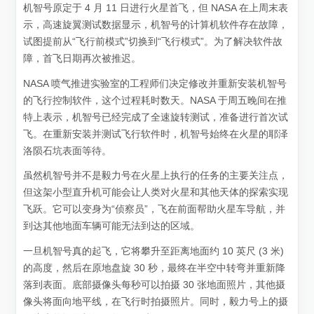
机智号原定于 4 月 11 日进行火星首飞，但 NASA 在上周末表
示，高速旋翼测试数据显示，机智号的计算机软件存在故障，
试图提前从“飞行前模式”切换到“飞行模式”。为了解决软件故
障，首飞日期再次被推迟。
NASA 喷气推进实验室的工程师们决定修改并重新安装机智号
的飞行控制软件，这个过程耗时数天。NASA 于周五晚间在推
特上表示，机智号已经完成了全速旋转测试，准备进行首次试
飞。在重新安装并测试飞行软件时，机智号始终在火星的耶泽
洛陨石坑表面等待。
虽然机智号并不是毅力号在火星上执行的任务的主要关注点，
但这架小型直升机可能会让人类对火星和其他天体的探索实现
飞跃。它可以变身为“侦察员”，飞在前面帮助火星车导航，并
到达其他地面车辆可能无法到达的区域。
一旦机智号真的起飞，它将攀升至距离地面约 10 英尺 (3 米)
的高度，然后在原地盘旋 30 秒，最终在半空中转弯并重新降
落到表面。底部摄像头每秒可以拍摄 30 张地面照片，其他摄
像头将面向地平线，在飞行时拍摄照片。同时，毅力号上的摄