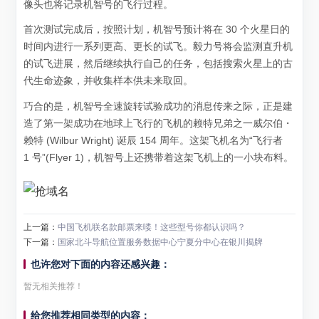
像头也将记录机智号的飞行过程。
首次测试完成后，按照计划，机智号预计将在 30 个火星日的
时间内进行一系列更高、更长的试飞。毅力号将会监测直升机
的试飞进展，然后继续执行自己的任务，包括搜索火星上的古
代生命迹象，并收集样本供未来取回。
巧合的是，机智号全速旋转试验成功的消息传来之际，正是建
造了第一架成功在地球上飞行的飞机的赖特兄弟之一威尔伯・
赖特 (Wilbur Wright) 诞辰 154 周年。这架飞机名为“飞行者
1 号”(Flyer 1)，机智号上还携带着这架飞机上的一小块布料。
上一篇：
中国飞机联名款邮票来喽！这些型号你都认识吗？
下一篇：
国家北斗导航位置服务数据中心宁夏分中心在银川揭牌
也许您对下面的内容还感兴趣：
暂无相关推荐！
给您推荐相同类型的内容：