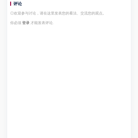
轨道，发射任务获得圆满成功。该卫星主要用于...
评论
◎欢迎参与讨论，请在这里发表您的看法、交流您的观点。
你必须
登录
才能发表评论.