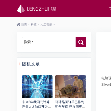
首页
>
科技
>
人工智能
>
搜索：
随机文章
电脑
Sil
未来5年我国云计算
环球晶圆订单已排到
产业人才缺口预计达
明年年底 还在同更多