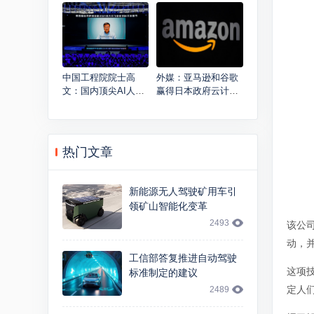
150万
客户洽谈长期合同
中国工程院院士高
外媒：亚马逊和谷歌
文：国内顶尖AI人才
赢得日本政府云计算
仅有美国的20%，开
合同
源开放是生态建设关
键
热门文章
新能源无人驾驶矿用车引
领矿山智能化变革
2493
该公
动，
工信部答复推进自动驾驶
这项
标准制定的建议
定人
2489