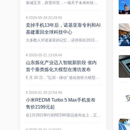
泉城五月，群贤毕至，一场关于未来科技的盛宴在济南精彩上演。5...
#
2026-05-28 20:29:56
卖掉手机13年后，诺基亚靠专利和AI
基建重回全球科技中心
大多数人对诺基亚的记忆，还停留在2013年出售手机业务后逐渐...
#
2026-05-21 13:09:44
山东炼化产业迈入智能新阶段 省内
首个垂类炼化大模型在潍坊发布
5 月 20 日，“弘润・移动” 炼化智炬大模型发布会在潍坊...
#
2026-01-29 22:54:40
小米REDMI Turbo 5 Max手机发布
售价2199元起
在1月29日举行的REDMI新品发布会上，正式发布REDMI...