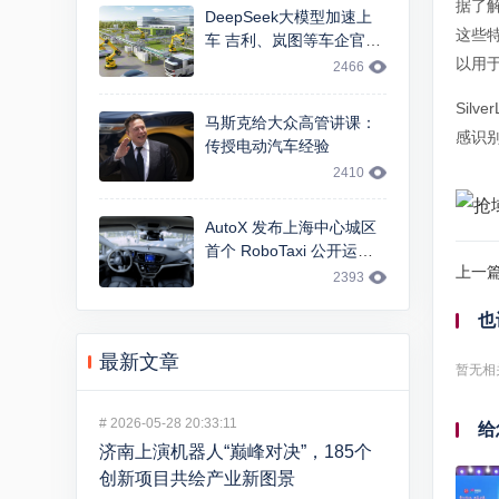
据了
DeepSeek大模型加速上
这些
车 吉利、岚图等车企官宣
智能交互升级
以用
2466
Sil
马斯克给大众高管讲课：
感识
传授电动汽车经验
2410
AutoX 发布上海中心城区
首个 RoboTaxi 公开运
上一
营，基于 FCA 大捷龙车型
2393
也
最新文章
暂无相
#
2026-05-28 20:33:11
给
济南上演机器人“巅峰对决”，185个
创新项目共绘产业新图景