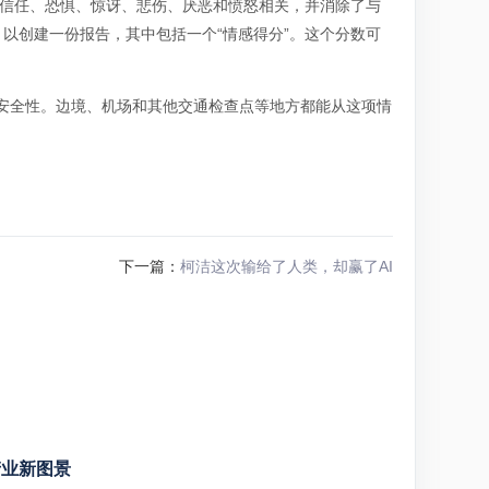
、信任、恐惧、惊讶、悲伤、厌恶和愤怒相关，并消除了与
以创建一份报告，其中包括一个“情感得分”。这个分数可
加额外的安全性。边境、机场和其他交通检查点等地方都能从这项情
下一篇：
柯洁这次输给了人类，却赢了AI
产业新图景