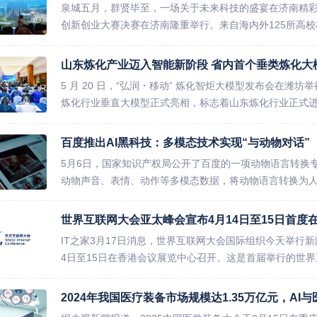
泉城五月，群贤毕至，一场关于未来科技的盛宴在济南精彩
创新创业大赛决赛在济南隆重举行。来自海内外125所高校校
山东炼化产业迈入智能新阶段 省内首个垂类炼化大
5 月 20 日，“弘润・移动” 炼化智炬大模型发布会在
炼化行业垂直大模型正式亮相，标志着山东炼化行业正式进入
百度推出AI黑科技：多模态技术实现“与动物对话”
5月6日，国家知识产权局公开了百度的一项动物语言转换
动物声音、表情、动作等多模态数据，将动物语言转换为人
世界互联网大会亚太峰会宣布4月14日至15日首度
IT之家3月17日消息，世界互联网大会国际组织今天举行新
4日至15日在香港会议展览中心召开。这是首届举行的世界
2024年我国医疗装备市场规模达1.35万亿元，AI