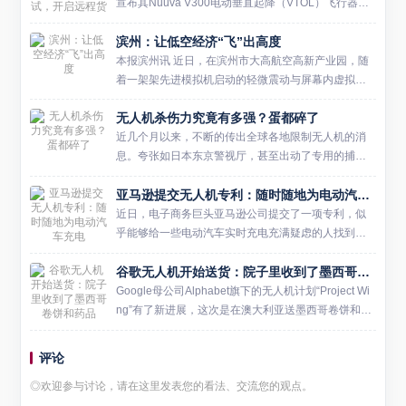
宣布其Nuuva V300电动垂直起降（VTOL）飞行器成
功完成了首次悬停测试，这一进展无疑为该机型的研
滨州：让低空经济“飞”出高度
发进程注入了新的动力。这次测试不仅验证了...
本报滨州讯 近日，在滨州市大高航空高新产业园，随
着一架架先进模拟机启动的轻微震动与屏幕内虚拟世
界飞机引擎的轰鸣交织，一群怀揣航空梦想的学生满
无人机杀伤力究竟有多强？蛋都碎了
怀期待地步入他们的研学之旅。 “我仿佛真坐在了驾驶
舱内，眼前是模...
近几个月以来，不断的传出全球各地限制无人机的消
息。夸张如日本东京警视厅，甚至出动了专用的捕捉
网，用来限制那些无照飞行的无人机。其实，这样的
亚马逊提交无人机专利：随时随地为电动汽车充电
做法也是无可厚非的，毕竟无人机所可能会具有的危
害的确不少。 往大了...
近日，电子商务巨头亚马逊公司提交了一项专利，似
乎能够给一些电动汽车实时充电充满疑虑的人找到答
案，而且相比于其他解决方案，亚马逊的最新专利听
谷歌无人机开始送货：院子里收到了墨西哥卷饼和药品
上去更实用，也更为科学。根据这份最新申请的专利
描述，亚马逊这款无人...
Google母公司Alphabet旗下的无人机计划“Project Wi
ng”有了新进展，这次是在澳大利亚送墨西哥卷饼和药
品。 10月17日，Project Wing的项目联合负责人Jame
s Ryan ...
评论
◎欢迎参与讨论，请在这里发表您的看法、交流您的观点。