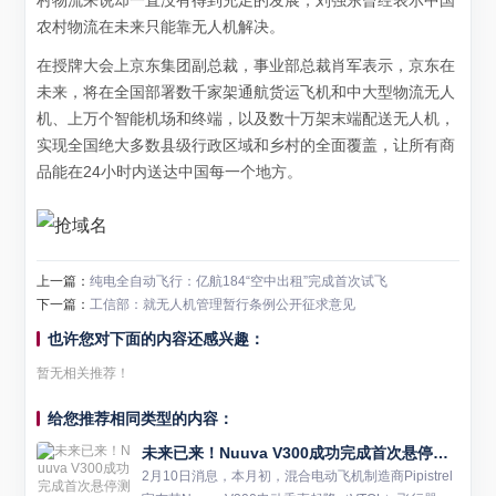
村物流来说却一直没有得到充足的发展，刘强东曾经表示中国
农村物流在未来只能靠无人机解决。
在授牌大会上京东集团副总裁，事业部总裁肖军表示，京东在
未来，将在全国部署数千家架通航货运飞机和中大型物流无人
机、上万个智能机场和终端，以及数十万架末端配送无人机，
实现全国绝大多数县级行政区域和乡村的全面覆盖，让所有商
品能在24小时内送达中国每一个地方。
上一篇：
纯电全自动飞行：亿航184“空中出租”完成首次试飞
下一篇：
工信部：就无人机管理暂行条例公开征求意见
也许您对下面的内容还感兴趣：
暂无相关推荐！
给您推荐相同类型的内容：
未来已来！Nuuva V300成功完成首次悬停测试，开启远程货物运输新篇章
2月10日消息，本月初，混合电动飞机制造商Pipistrel