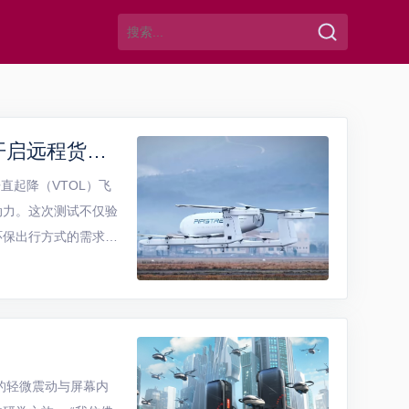
未来已来！Nuuva V300成功完成首次悬停测试，开启远程货物运输新篇章
动垂直起降（VTOL）飞
动力。这次测试不仅验
环保出行方式的需求日
动航空运输的新篇章。
的轻微震动与屏幕内