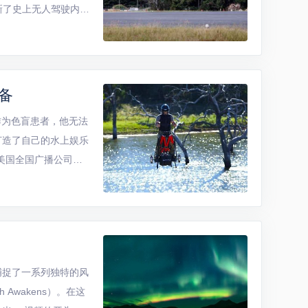
1 刷新了史上无人驾驶内燃
动力的无人机在高处
备
是作为色盲患者，他无法
打造了自己的水上娱乐
告诉美国全国广播公司
模型飞...
捕捉了一系列独特的风
Awakens）。在这