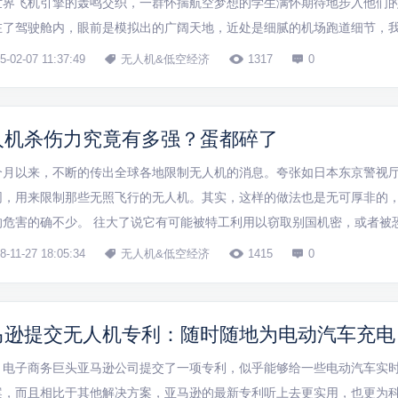
世界飞机引擎的轰鸣交织，一群怀揣航空梦想的学生满怀期待地步入他们的
在了驾驶舱内，眼前是模拟出的广阔天地，近处是细腻的机场跑道细节，我们
的飞行学习体验。”结束首次模拟飞行体验后，一名学生激动地分享心得。
5-02-07 11:37:49
无人机&低空经济
1317
0
技有限公司，开展“大美滨...
人机杀伤力究竟有多强？蛋都碎了
个月以来，不断的传出全球各地限制无人机的消息。夸张如日本东京警视
网，用来限制那些无照飞行的无人机。其实，这样的做法也是无可厚非的
的危害的确不少。 往大了说它有可能被特工利用以窃取别国机密，或者被
不好的事情，以及干扰航班的飞行等等。而往小了说，即使是在平时使用
8-11-27 18:05:34
无人机&低空经济
1415
0
，因为它还是具有一定的杀伤力的...
马逊提交无人机专利：随时随地为电动汽车充电
，电子商务巨头亚马逊公司提交了一项专利，似乎能够给一些电动汽车实
案，而且相比于其他解决方案，亚马逊的最新专利听上去更实用，也更为