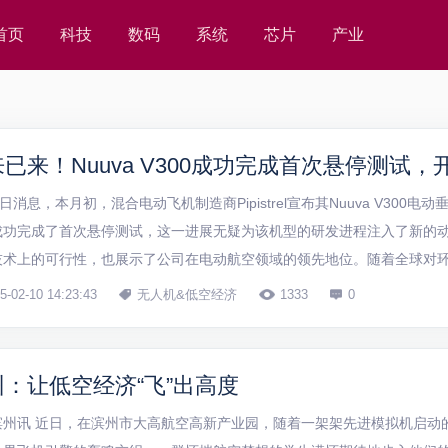
首页
科技
数码
系统
芯片
产业
0日消息，本月初，混合电动飞机制造商Pipistrel宣布其Nuuva V300电
成功完成了首次悬停测试，这一进展无疑为该机型的研发进程注入了新的
技术上的可行性，也展示了公司在电动航空领域的领先地位。随着全球对
，Pipistrel的这一突破性成果有望在未来几年内引领行业变革，开启电
5-02-10 14:23:43
无人机&低空经济
1333
0
州：让低空经济“飞”出高度
滨州讯 近日，在滨州市大高航空高新产业园，随着一架架先进模拟机启动