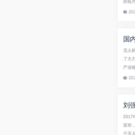
部短
首先
201
看到一
国
无人
了大
产业
力发
201
进产业
刘
201
宣布
个无