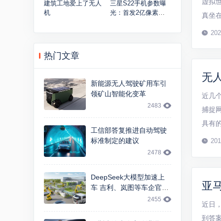
虚拟
建筑工地爱上了无人
三星S22手机参数曝
机
光：首发2亿像素主
真坐
摄
未有
202
航空科
热门文章
无
新能源无人驾驶矿用车引
领矿山智能化变革
近几
2483
捕捉
具有
工信部答复推进自动驾驶
一些
标准制定的建议
201
小心的
2478
DeepSeek大模型加速上
亚
车 吉利、岚图等车企官宣
智能交互升级
2455
近日
到答