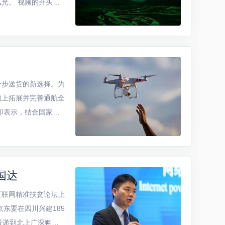
光。 视频的开头，
前行。不久之后就可以
一步送货的新选择。为
础上拓展并完善通航全
印表示，结合国家大
产业迅速发展时机，促
国达
互联网精准扶贫论坛上
东要在四川兴建185
投递到北上广深购买