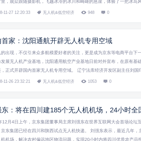
片里，观众跟随摄影机，飞越冰冷的冰川和崎岖的悬崖，体验了一把冰岛风
映入眼帘的是崎岖的冰山，接着镜头切换到一辆车，在蜿蜒的道路上不断
8-11-27 12:20:33
无人机&低空经济
948
0
群在地面上驰...
内首家：沈阳通航开辟无人机专用空域
机的出现，不仅引来众多航模爱好者的关注，更是成为京东等电商平台下
力发展无人机产业基地，沈阳通用航空产业基地日前对外宣布，在原有基
链，正式开辟国内首家无人机专用空域。 辽宁法库经济开发区副主任刘国
展涵盖无人机在内的通航基地建设宏观背景，法库通航将抓紧全国无人机
8-11-26 23:32:21
无人机&低空经济
1053
0
链企业集群集聚，逐步建成国内首...
强东：将在四川建185个无人机机场，24小时全
7年12月4日上午，京东集团董事局主席刘强东在世界互联网大会首场论坛
，京东集团已经在四川和陕西试点无人机快递。 刘强东表示，最近几年，京
人机机场，解决农村偏远地区物流问题，实现20小时内将四川优质农产品