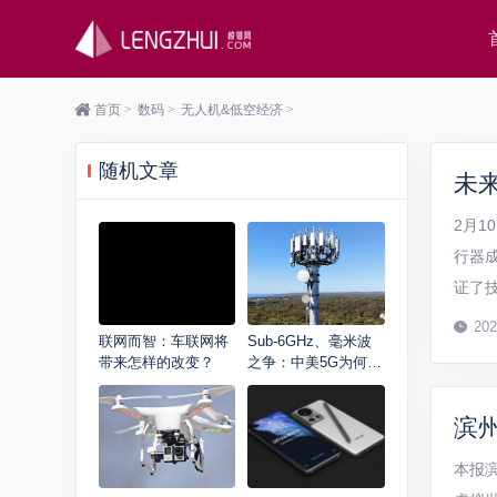
首页
>
数码
>
无人机&低空经济
>
随机文章
2月1
行器
证了
益增长
202
联网而智：车联网将
Sub-6GHz、毫米波
...
带来怎样的改变？
之争：中美5G为何分
道扬镳？
滨
本报