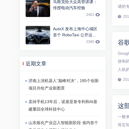
马斯克给大众高管讲课：
请的
传授电动汽车经验
的电
2401
201
为无人
AutoX 发布上海中心城区
首个 RoboTaxi 公开运
营，基于 FCA 大捷龙车型
谷
2380
Goo
饼和药
近期文章
人机的
验，直
201
济南上演机器人“巅峰对决”，185个创新
项目共绘产业新图景
卖掉手机13年后，诺基亚靠专利和AI基
这
建重回全球科技中心
一般
山东炼化产业迈入智能新阶段 省内首个
肯定