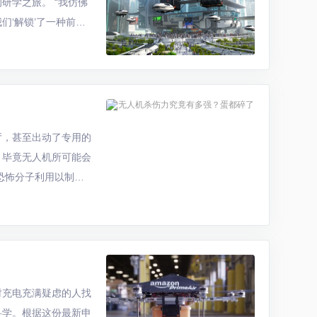
研学之旅。 “我仿佛
‘解锁’了一种前所
 产业园引进山东驭风
厅，甚至出动了专用的
，毕竟无人机所可能会
恐怖分子利用以制造
无人机，也是需要非常
时充电充满疑虑的人找
科学。根据这份最新申