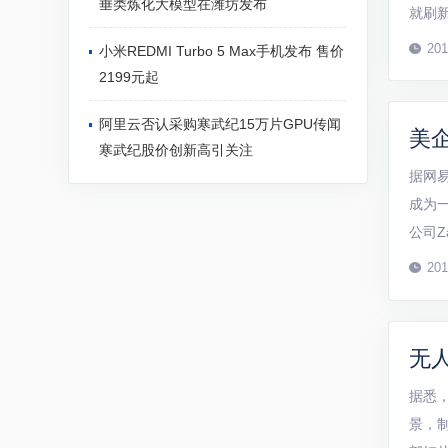
垂类炼化大模型在潍坊发布
就刷新
动力飞
201
小米REDMI Turbo 5 Max手机发布 售价
停...
2199元起
阿里云否认采购寒武纪15万片GPU传闻
美
寒武纪股价创新高引关注
据网易
成为
公司Z
称：“
201
无
据悉
景，制