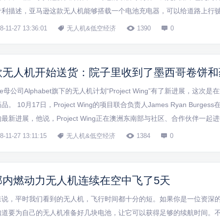
专利描述，亚马逊这款无人机能够搭载一个电池充电器，可以给道路上行
池进行充电，至少能够让电动汽车有足够的电量开到最近的充电站。 这个
8-11-27 13:36:01
无人机&低空经济
1390
0
机本身就需要足够多的电量才能搭...
歌无人机开始送货：院子里收到了墨西哥卷饼和
gle母公司Alphabet旗下的无人机计划“Project Wing”有了新进展，这
品。 10月17日，Project Wing的项目联合负责人James Ryan Burg
最新进展，他说，Project Wing正在澳洲东南部与社区、合作伙伴一
接将物品送到人们的院子里。 Project W...
8-11-27 13:11:15
无人机&低空经济
1384
0
部内燃动力无人机连续在空中飞了5天
来说，平时我们看到的无人机，飞行时间都十分的短。如果你是一位资深
知道要为自己的无人机准备好几块电池，让它可以获得足够的续航时间。