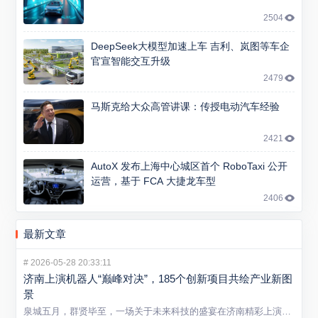
2504
DeepSeek大模型加速上车 吉利、岚图等车企
官宣智能交互升级
2479
马斯克给大众高管讲课：传授电动汽车经验
2421
AutoX 发布上海中心城区首个 RoboTaxi 公开
运营，基于 FCA 大捷龙车型
2406
最新文章
#
2026-05-28 20:33:11
济南上演机器人“巅峰对决”，185个创新项目共绘产业新图
景
泉城五月，群贤毕至，一场关于未来科技的盛宴在济南精彩上演。5...