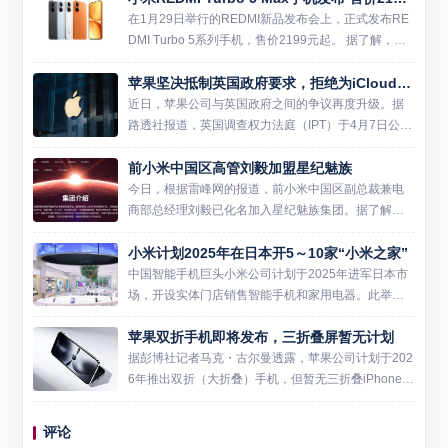
在1月29日举行的REDMI新品发布会上，正式发布RE
DMI Turbo 5系列手机，售价2199元起。 据了解，新
机搭载天玑9500s旗舰芯片与3D冰封循环冷泵散热，
苹果坚决抵制英国政府要求，拒绝为iCloud加密系统开后门
配合9000mAh小米金沙江电池与1...
近日，苹果公司与英国政府之间的争议再度升级。据
路透社报道，英国调查权力法庭（IPT）于4月7日公布
了书面裁决，确认苹果正在挑战英国政府要求其为iClo
前小米中国区高管刘毅加盟星纪魅族
ud加密系统开设监管后门的命令。与此同时，法庭驳
回了英...
今日，根据雷峰网的报道，前小米中国区副总裁兼电
商部总经理刘毅已化名加入星纪魅族集团。据了解，
刘毅是小米的早期员工之一，并在公司内担任过多个
小米计划2025年在日本开5～10家“小米之家”
重要职务。他在2015年加入小米后，参与了公司在印
度市场的开拓工作...
中国智能手机巨头小米公司计划于2025年进军日本市
场，开设实体门店销售智能手机和家用电器。此举旨
在将小米在中国市场成功的“智能家”商业模式复制到日
苹果双折手机即将发布，三折叠屏暂无计划
本，并进一步扩大其在海外的影响力。 小米计划首先
在东京圈开...
据彭博社记者马克・古尔曼透露，苹果公司计划于202
6年推出双折（大折叠）手机，但暂无三折叠iPhone的
研发计划。这款双折手机折叠后厚度为9.2mm，单面
厚度为4.6mm，内屏相当于两部6.1英寸手机对折...
评论