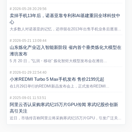
#
2026-05-28 20:29:56
卖掉手机13年后，诺基亚靠专利和AI基建重回全球科技中
心
大多数人对诺基亚的记忆，还停留在2013年出售手机业务后逐渐...
#
2026-05-21 13:09:44
山东炼化产业迈入智能新阶段 省内首个垂类炼化大模型在
潍坊发布
5 月 20 日，“弘润・移动” 炼化智炬大模型发布会在潍坊...
#
2026-01-29 22:54:40
小米REDMI Turbo 5 Max手机发布 售价2199元起
在1月29日举行的REDMI新品发布会上，正式发布REDMI...
#
2025-09-01 11:53:51
阿里云否认采购寒武纪15万片GPU传闻 寒武纪股价创新
高引关注
近日，市场传言称阿里云将采购寒武纪15万片GPU，引发广泛关...