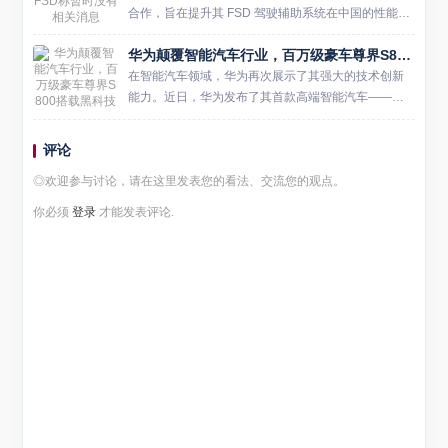
合作，旨在提升其 FSD 驾驶辅助系统在中国的性能表
现。然而，特斯拉随后对此消息进行了回应，表示暂
华为颠覆智能汽车行业，百万级豪车尊界S800搭载黑科技亮相
时没有与百度合作的相关消息。 报道指出，百度最近
几周派遣了一...
在智能汽车领域，华为再次展示了其强大的技术创新
能力。近日，华为发布了其首款高端智能汽车——尊
界S800，该车型搭载了包括途灵龙行平台在内的多项
核心技术，成为智能汽车行业的新标杆。 尊界S800的
评论
亮相，不仅...
◎欢迎参与讨论，请在这里发表您的看法、交流您的观点。
你必须
登录
才能发表评论.