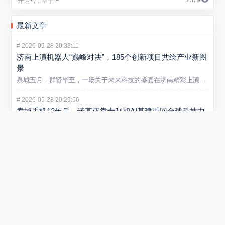
2379
最新文章
#
2026-05-28 20:33:11
济南上演机器人“巅峰对决”，185个创新项目共绘产业新图
景
泉城五月，群贤毕至，一场关于未来科技的盛宴在济南精彩上演。5...
#
2026-05-28 20:29:56
卖掉手机13年后，诺基亚靠专利和AI基建重回全球科技中
心
大多数人对诺基亚的记忆，还停留在2013年出售手机业务后逐渐...
#
2026-05-21 13:09:44
山东炼化产业迈入智能新阶段 省内首个垂类炼化大模型在
潍坊发布
5 月 20 日，“弘润・移动” 炼化智炬大模型发布会在潍坊...
#
2026-01-29 22:54:40
小米REDMI Turbo 5 Max手机发布 售价2199元起