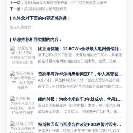
上一篇：
谷歌Uber无人车窃密案开庭：卡兰尼克被炮轰为骗子
下一篇：
美国陆军测试自动驾驶悍马
也许您对下面的内容还感兴趣：
暂无相关推荐！
给您推荐相同类型的内容：
比亚迪储能：12.5GWh全球最大电网侧储能项目出货
据IT之家4月29日消息，比亚迪储能近日宣布，其承建
的全球最大电网侧储能项目开始出货。据悉，该项目
位于沙特，总容量高达12.5GWh，将助力沙特实现20
贾跃亭痛斥华尔街黑帮掏空FF，华人高管被排挤
30年50%电力来自可再生能源的目标。 作为项目的
一...
4月26日，凤凰网科技今日对FF创始人贾跃亭进行独
家专访，针对贾跃亭控诉“华尔街破产黑帮”控制导致10
亿美元耗尽，但SEC文件显示贾跃亭参与决策的质
纽约时报：为啥小米造车3年就成功，苹果10年研究却不行
疑，贾跃亭做出回应，并详细披露披露了FF上市后的
公司治理...
近日美国权威媒体《纽约时报》发文，对小米汽车的
成功表示赞赏。 文章指出，中国电子产品巨头小米在
短短三年内成功推出了首款电动汽车SU7，而科技巨
特斯拉回应与百度合作改进FSD称暂时没有相关消息
头苹果在探索十年后却于2024年宣布放弃造车计划。
让美国媒体...
据路透社报道，特斯拉正在与中国搜索引擎巨头百度