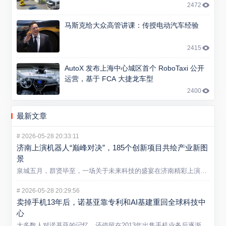
2472
马斯克给大众高管讲课：传授电动汽车经验
2415
AutoX 发布上海中心城区首个 RoboTaxi 公开
运营，基于 FCA 大捷龙车型
2400
最新文章
#
2026-05-28 20:33:11
济南上演机器人“巅峰对决”，185个创新项目共绘产业新图
景
泉城五月，群贤毕至，一场关于未来科技的盛宴在济南精彩上演。5...
#
2026-05-28 20:29:56
卖掉手机13年后，诺基亚靠专利和AI基建重回全球科技中
心
大多数人对诺基亚的记忆，还停留在2013年出售手机业务后逐渐...