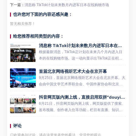
下一篇：
消息称 TikTok计划未来数月内进军日本在线购物市场
也许您对下面的内容还感兴趣：
暂无相关推荐！
给您推荐相同类型的内容：
消息称 TikTok计划未来数月内进军日本在线购物市场
根据最新消息，TikTok正计划在未来几个月内进入日
本的在线购物市场。这一动向显示出TikTok正在积极
扩展其全球业务版图，特别是在电商领域。据知情人
首届北京网络视听艺术大会在京开幕
士透露，该公司已经开始准备在日本为TikTok Sho...
9月25日，首届北京网络视听艺术大会在北京开幕。大
会由中国文学艺术界联合会、中国作家协会和北京市
人民政府指导，北京市广播电视局、北京市通州区委
抖音网页版内测上线，直接启用双拼“douyin.com”
区政府主办，以“新领域新文艺·好内容创未来”为主
题，设立1 场...
6月21日，抖音网页版内测上线，网页版提供了搜索、
发布视频、创作者入住等功能，栏目有直播、知识、
二次元、美食、体育、时尚、音乐等10个标签分类。
目前，用户可以在抖音网页版浏览横屏视频内容，登
评论
录后还可以直接...
◎欢迎参与讨论，请在这里发表您的看法、交流您的观点。