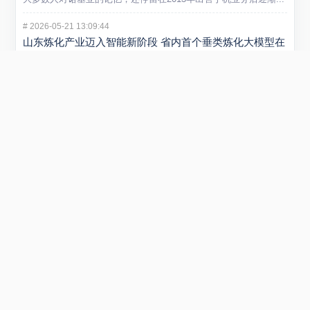
#
2026-05-21 13:09:44
山东炼化产业迈入智能新阶段 省内首个垂类炼化大模型在
潍坊发布
5 月 20 日，“弘润・移动” 炼化智炬大模型发布会在潍坊...
#
2026-01-29 22:54:40
小米REDMI Turbo 5 Max手机发布 售价2199元起
在1月29日举行的REDMI新品发布会上，正式发布REDMI...
#
2025-09-01 11:53:51
阿里云否认采购寒武纪15万片GPU传闻 寒武纪股价创新
高引关注
近日，市场传言称阿里云将采购寒武纪15万片GPU，引发广泛关...