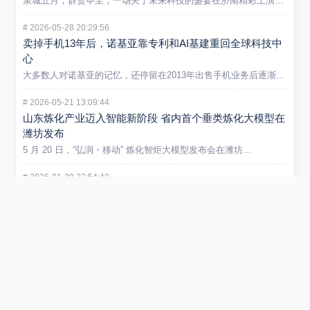
泉城五月，群贤毕至，一场关于未来科技的盛宴在济南精彩上演。5...
#
2026-05-28 20:29:56
卖掉手机13年后，诺基亚靠专利和AI基建重回全球科技中
心
大多数人对诺基亚的记忆，还停留在2013年出售手机业务后逐渐...
#
2026-05-21 13:09:44
山东炼化产业迈入智能新阶段 省内首个垂类炼化大模型在
潍坊发布
5 月 20 日，“弘润・移动” 炼化智炬大模型发布会在潍坊...
#
2026-01-29 22:54:40
小米REDMI Turbo 5 Max手机发布 售价2199元起
在1月29日举行的REDMI新品发布会上，正式发布REDMI...
#
2025-09-01 11:53:51
阿里云否认采购寒武纪15万片GPU传闻 寒武纪股价创新
高引关注
近日，市场传言称阿里云将采购寒武纪15万片GPU，引发广泛关...