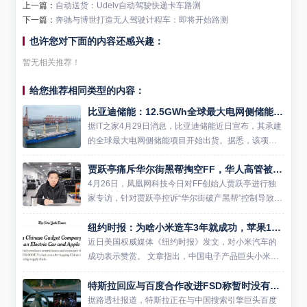
上一篇：
自动送货：Udelv自动驾驶快递卡车路测
下一篇：
奔驰与博世打造无人驾驶计程车：即将开始路测
也许您对下面的内容还感兴趣：
暂无相关推荐！
给您推荐相同类型的内容：
比亚迪储能：12.5GWh全球最大电网侧储能项目出货
据IT之家4月29日消息，比亚迪储能近日宣布，其承建
的全球最大电网侧储能项目开始出货。据悉，该项目
位于沙特，总容量高达12.5GWh，将助力沙特实现20
贾跃亭痛斥华尔街黑帮掏空FF，华人高管被排挤
30年50%电力来自可再生能源的目标。 作为项目的
一...
4月26日，凤凰网科技今日对FF创始人贾跃亭进行独
家专访，针对贾跃亭控诉“华尔街破产黑帮”控制导致10
亿美元耗尽，但SEC文件显示贾跃亭参与决策的质
纽约时报：为啥小米造车3年就成功，苹果10年研究却不行
疑，贾跃亭做出回应，并详细披露披露了FF上市后的
公司治理...
近日美国权威媒体《纽约时报》发文，对小米汽车的
成功表示赞赏。 文章指出，中国电子产品巨头小米在
短短三年内成功推出了首款电动汽车SU7，而科技巨
特斯拉回应与百度合作改进FSD称暂时没有相关消息
头苹果在探索十年后却于2024年宣布放弃造车计划。
让美国媒体...
据路透社报道，特斯拉正在与中国搜索引擎巨头百度