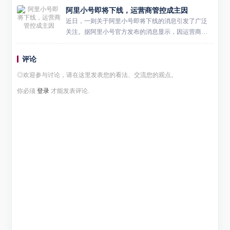
阿里小号即将下线，运营商管控成主因
城市数量已超过200个，这一数字覆盖了近三分之二的
地级市。...
近日，一则关于阿里小号即将下线的消息引发了广泛
关注。据阿里小号官方发布的消息显示，因运营商管
控要求，阿里小号将于 2025 年 4 月 29 日 24:00 结束
服务并正式下线，对应号码也将被回收。 ​ ...
评论
◎欢迎参与讨论，请在这里发表您的看法、交流您的观点。
你必须
登录
才能发表评论.