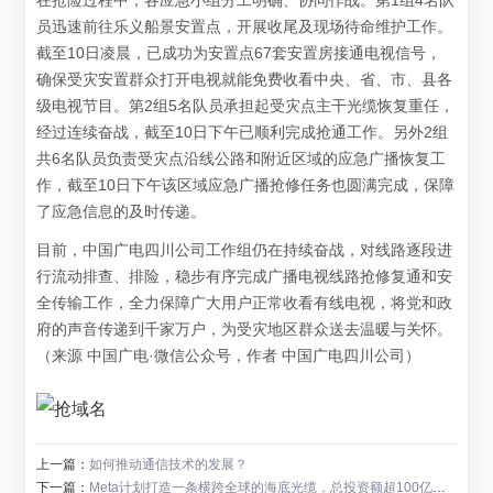
在抢险过程中，各应急小组分工明确、协同作战。第1组4名队
员迅速前往乐义船景安置点，开展收尾及现场待命维护工作。
截至10日凌晨，已成功为安置点67套安置房接通电视信号，
确保受灾安置群众打开电视就能免费收看中央、省、市、县各
级电视节目。第2组5名队员承担起受灾点主干光缆恢复重任，
经过连续奋战，截至10日下午已顺利完成抢通工作。另外2组
共6名队员负责受灾点沿线公路和附近区域的应急广播恢复工
作，截至10日下午该区域应急广播抢修任务也圆满完成，保障
了应急信息的及时传递。
目前，中国广电四川公司工作组仍在持续奋战，对线路逐段进
行流动排查、排险，稳步有序完成广播电视线路抢修复通和安
全传输工作，全力保障广大用户正常收看有线电视，将党和政
府的声音传递到千家万户，为受灾地区群众送去温暖与关怀。
（来源 中国广电·微信公众号，作者 中国广电四川公司）
上一篇：
如何推动通信技术的发展？
下一篇：
Meta计划打造一条横跨全球的海底光缆，总投资额超100亿美元