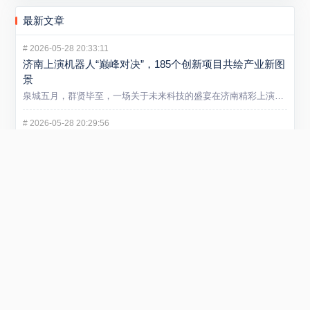
最新文章
#
2026-05-28 20:33:11
济南上演机器人“巅峰对决”，185个创新项目共绘产业新图
景
泉城五月，群贤毕至，一场关于未来科技的盛宴在济南精彩上演。5...
#
2026-05-28 20:29:56
卖掉手机13年后，诺基亚靠专利和AI基建重回全球科技中
心
大多数人对诺基亚的记忆，还停留在2013年出售手机业务后逐渐...
#
2026-05-21 13:09:44
山东炼化产业迈入智能新阶段 省内首个垂类炼化大模型在
潍坊发布
5 月 20 日，“弘润・移动” 炼化智炬大模型发布会在潍坊...
#
2026-01-29 22:54:40
小米REDMI Turbo 5 Max手机发布 售价2199元起
在1月29日举行的REDMI新品发布会上，正式发布REDMI...