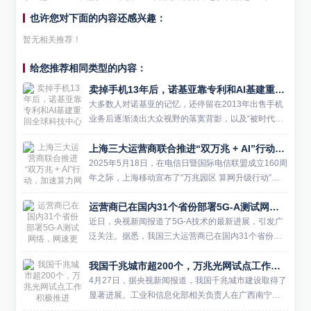
也许您对下面的内容还感兴趣：
暂无相关推荐！
给您推荐相同类型的内容：
卖掉手机13年后，诺基亚靠专利和AI基建重回全球科技中心
大多数人对诺基亚的记忆，还停留在2013年出售手机
业务后逐渐淡出大众视野的落寞背影，以及“被时代淘
汰”的盖棺定论。但现实是，这家被误以为“消失”的企
上海三大运营商联合推进“双万兆 + AI”行动，加速算力网络升级
业，已经在悄然间完成了一场堪称教科书级别的商业
重生。20...
2025年5月18日，在电信日暨国际电信联盟成立160周
年之际，上海移动宣布了“万兆园区 算网升级行动”计
划。该计划旨在率先于上海开展“万兆光网”试点建设，
运营商已在国内31个省份部署5G-A测试网络，网速更快、不额外收费
打造低至1毫秒时延的浦江算力光网。同时，上海移
动...
近日，央视新闻报道了5G-A技术的最新进展，引发广
泛关注。据悉，我国三大运营商已在国内31个省份部
署了5G-A测试网络，为用户带来更快、更优质的通信
我国千兆城市超200个，万兆光网试点工作积极推进
体验，并且不会额外收取费用。 相较于5G，5G-A在
容量...
4月27日，据央视新闻报道，我国千兆城市建设取得了
显著进展。工业和信息化部相关负责人在广西南宁举
行的“光华杯”千兆光网应用创新大赛上透露，全国千兆