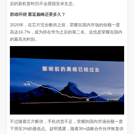
后的新机暂时仍不会摆脱安卓生态。
群雄环绕 重返巅峰还要多久？
2020年，在芯片完全断供之前，荣耀在国内市场的份额一度
高达16.7%，成为排在华为之后的第二名。这也是荣耀在国内
的最高光时刻。
不过随着芯片断供，手机供货不足，荣耀的国内市场份额一度
下滑至3%的最低点。赵明透露，随着30+战略合作伙伴恢复供