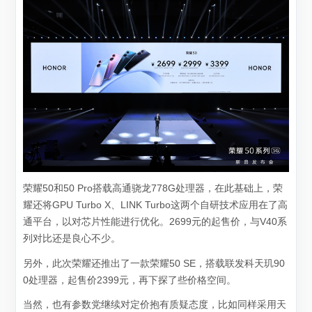
荣耀50和50 Pro搭载高通骁龙778G处理器，在此基础上，荣
耀还将GPU Turbo X、LINK Turbo这两个自研技术应用在了高
通平台，以对芯片性能进行优化。2699元的起售价，与V40系
列对比还是良心不少。
另外，此次荣耀还推出了一款荣耀50 SE，搭载联发科天玑90
0处理器，起售价2399元，再下探了些价格空间。
当然，也有参数党继续对定价抱有质疑态度，比如同样采用天