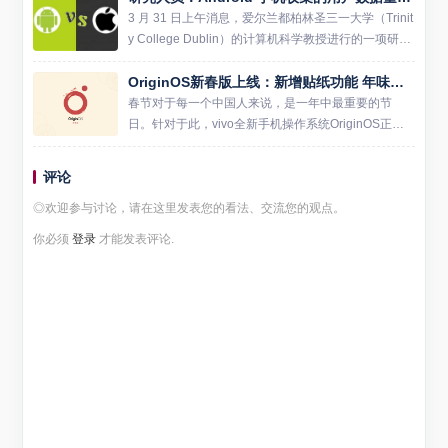
3 月 31 日上午消息，爱尔兰都柏林圣三一大学（Trinit
y College Dublin）的计算机科学教授进行的一项研究
发现，Android 手机收集的用户数据是同类 iPhone 的
OriginOS新春版上线：新增贴纸功能 年味十足！
20 倍。 ...
春节对于每一个中国人来说，是一年中最重要的节
日。针对于此，vivo全新手机操作系统OriginOS正式
上线新春版。此次OriginOS新春版主打浓厚节日氛
围，除原子组件更新之外，新增迎春繁花行为壁纸，
评论
锦鲤...
◎欢迎参与讨论，请在这里发表您的看法、交流您的观点。
你必须
登录
才能发表评论.