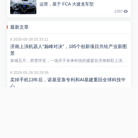
运营，基于 FCA 大捷龙车型
2397
最新文章
#
2026-05-28 20:33:11
济南上演机器人“巅峰对决”，185个创新项目共绘产业新图
景
泉城五月，群贤毕至，一场关于未来科技的盛宴在济南精彩上演。5...
#
2026-05-28 20:29:56
卖掉手机13年后，诺基亚靠专利和AI基建重回全球科技中
心
大多数人对诺基亚的记忆，还停留在2013年出售手机业务后逐渐...
#
2026-05-21 13:09:44
山东炼化产业迈入智能新阶段 省内首个垂类炼化大模型在
潍坊发布
5 月 20 日，“弘润・移动” 炼化智炬大模型发布会在潍坊...