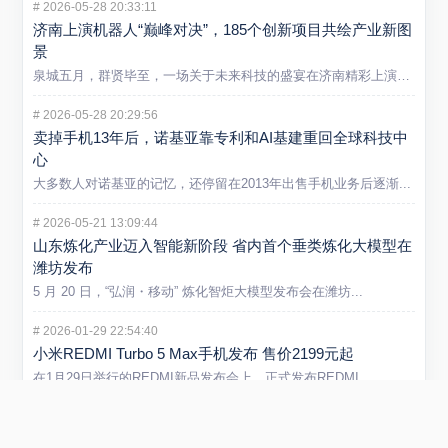
#
2026-05-28 20:33:11
济南上演机器人“巅峰对决”，185个创新项目共绘产业新图
景
泉城五月，群贤毕至，一场关于未来科技的盛宴在济南精彩上演。5...
#
2026-05-28 20:29:56
卖掉手机13年后，诺基亚靠专利和AI基建重回全球科技中
心
大多数人对诺基亚的记忆，还停留在2013年出售手机业务后逐渐...
#
2026-05-21 13:09:44
山东炼化产业迈入智能新阶段 省内首个垂类炼化大模型在
潍坊发布
5 月 20 日，“弘润・移动” 炼化智炬大模型发布会在潍坊...
#
2026-01-29 22:54:40
小米REDMI Turbo 5 Max手机发布 售价2199元起
在1月29日举行的REDMI新品发布会上，正式发布REDMI...
#
2025-09-01 11:53:51
阿里云否认采购寒武纪15万片GPU传闻 寒武纪股价创新