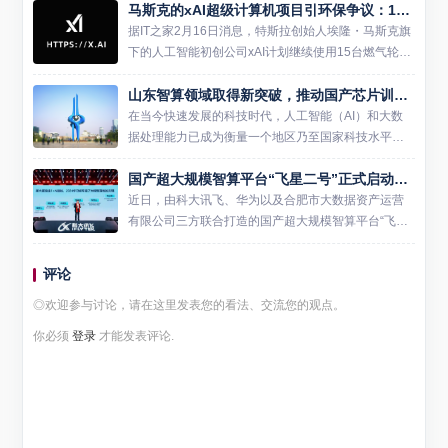
马斯克的xAI超级计算机项目引环保争议：15台燃气轮机被指排放超标
量子计算领域的深度探索，也为全球量子计算技术的
发展树立...
据IT之家2月16日消息，特斯拉创始人埃隆・马斯克旗
下的人工智能初创公司xAI计划继续使用15台燃气轮机
为其位于美国田纳西州孟菲斯的“科洛斯（Colossu
山东智算领域取得新突破，推动国产芯片训练效率提升
s）”超级计算机提供动力。据The Commer...
在当今快速发展的科技时代，人工智能（AI）和大数
据处理能力已成为衡量一个地区乃至国家科技水平的
重要指标。2025年2月16日，山东移动携手产业合作
国产超大规模智算平台“飞星二号”正式启动：推动智能计算新时代
伙伴，在智算领域取得了重要进展，发布了两项关键
性成果——智...
近日，由科大讯飞、华为以及合肥市大数据资产运营
有限公司三方联合打造的国产超大规模智算平台“飞星
二号”正式宣布启动。这是继去年10月24日首个国产万
卡算力集群“飞星一号”上线后，中国在智能计算领域的
评论
又一重大...
◎欢迎参与讨论，请在这里发表您的看法、交流您的观点。
你必须
登录
才能发表评论.