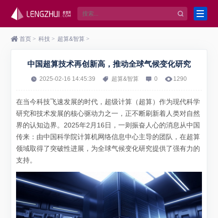
首页
>
科技
>
超算&智算
>
中国超算技术再创新高，推动全球气候变化研究
2025-02-16 14:45:39
超算&智算
0
1290
在当今科技飞速发展的时代，超级计算（超算）作为现代科学
研究和技术发展的核心驱动力之一，正不断刷新着人类对自然
界的认知边界。2025年2月16日，一则振奋人心的消息从中国
传来：由中国科学院计算机网络信息中心主导的团队，在超算
领域取得了突破性进展，为全球气候变化研究提供了强有力的
支持。