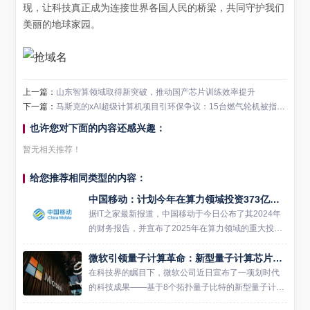
现，让科技真正成为连接世界各国人民的桥梁，共同守护我们
美丽的地球家园。
上一篇：
山东智算领域取得新突破，推动国产芯片训练效率提升
下一篇：
马斯克的xAI超级计算机项目引环保争议：15台燃气轮机被指排放超标
也许您对下面的内容还感兴趣：
暂无相关推荐！
给您推荐相同类型的内容：
中国移动：计划今年在算力领域投资373亿元，对推理资源的投资不设上限
据IT之家最新报道，中国移动于今日公布了其2024年
的财务报告，并宣布了2025年在算力领域的重大投资
计划。根据财报显示，中国移动去年总营收达到了1.0
微软引领量子计算革命：新型量子计算芯片Majorana 1问世
4万亿元人民币，同比增长3.12%；利润总额为178...
在科技界的瞩目下，微软公司近日宣布了一项划时代
的科技成果——基于8个拓扑量子比特的新型量子计算
芯片Majorana 1。这一突破性产品不仅代表了微软在