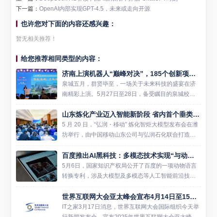
下一篇：
OpenAI内部实现GPT-4.5，未来或走向开源
也许您对下面的内容还感兴趣：
暂无相关推荐！
给您推荐相同类型的内容：
济南上演机器人“巅峰对决”，185个创新项目共绘产业新图景
泉城五月，群贤毕至，一场关于未来科技的盛宴在济
南精彩上演。5月27日至28日，备受瞩目的泉城校友
未来机器人创新创业大赛决赛在济南隆重举行。来自
山东炼化产业迈入智能新阶段 省内首个垂类炼化大模型在潍坊发布
海内外125所高校校友带来的185个顶尖机器人项目齐
聚一堂，围...
5 月 20 日，“弘润・移动” 炼化智炬大模型发布会在潍
坊举行，由中国移动山东公司与弘润石化联合打造的
山东省首个炼化行业垂直大模型正式亮相，标志着山
百度推出AI黑科技：多模态技术实现“与动物对话”
东炼化行业正式进入大模型智能驱动的全新发展阶
段。 当前...
5月6日，国家知识产权局公开了百度的一项动物语言
转换专利，涉及大模型及多模态等人工智能前沿技
术，通过识别动物声音、表情、动作等多模态数据，
世界互联网大会亚太峰会宣布4月14日至15日首度在香港召开
将动物语言转换为人类语言，这不仅增强了人类对动
物行为和情感状态的综...
IT之家3月17日消息，世界互联网大会国际组织今天举
行新闻发布会，宣布2025年世界互联网大会亚太峰会