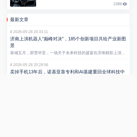
2386
最新文章
#
2026-05-28 20:33:11
济南上演机器人“巅峰对决”，185个创新项目共绘产业新图
景
泉城五月，群贤毕至，一场关于未来科技的盛宴在济南精彩上演。5...
#
2026-05-28 20:29:56
卖掉手机13年后，诺基亚靠专利和AI基建重回全球科技中
心
大多数人对诺基亚的记忆，还停留在2013年出售手机业务后逐渐...
#
2026-05-21 13:09:44
山东炼化产业迈入智能新阶段 省内首个垂类炼化大模型在
潍坊发布
5 月 20 日，“弘润・移动” 炼化智炬大模型发布会在潍坊...
#
2026-01-29 22:54:40