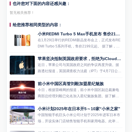
也许您对下面的内容还感兴趣：
暂无相关推荐！
给您推荐相同类型的内容：
小米REDMI Turbo 5 Max手机发布 售价2199元起
在1月29日举行的REDMI新品发布会上，正式发布RE
DMI Turbo 5系列手机，售价2199元起。 据了解，新
机搭载天玑9500s旗舰芯片与3D冰封循环冷泵散热，
苹果坚决抵制英国政府要求，拒绝为iCloud加密系统开后门
配合9000mAh小米金沙江电池与1...
近日，苹果公司与英国政府之间的争议再度升级。据
路透社报道，英国调查权力法庭（IPT）于4月7日公布
了书面裁决，确认苹果正在挑战英国政府要求其为iClo
前小米中国区高管刘毅加盟星纪魅族
ud加密系统开设监管后门的命令。与此同时，法庭驳
回了英...
今日，根据雷峰网的报道，前小米中国区副总裁兼电
商部总经理刘毅已化名加入星纪魅族集团。据了解，
刘毅是小米的早期员工之一，并在公司内担任过多个
小米计划2025年在日本开5～10家“小米之家”
重要职务。他在2015年加入小米后，参与了公司在印
度市场的开拓工作...
中国智能手机巨头小米公司计划于2025年进军日本市
场，开设实体门店销售智能手机和家用电器。此举旨
在将小米在中国市场成功的“智能家”商业模式复制到日