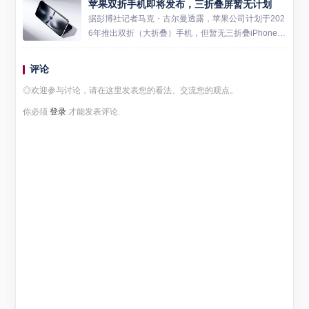
苹果双折手机即将发布，三折叠屏暂无计划
本，并进一步扩大其在海外的影响力。 小米计划首先
在东京圈开...
据彭博社记者马克・古尔曼透露，苹果公司计划于202
6年推出双折（大折叠）手机，但暂无三折叠iPhone的
研发计划。这款双折手机折叠后厚度为9.2mm，单面
厚度为4.6mm，内屏相当于两部6.1英寸手机对折...
评论
◎欢迎参与讨论，请在这里发表您的看法、交流您的观点。
你必须
登录
才能发表评论.