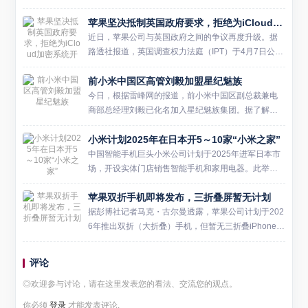
机搭载天玑9500s旗舰芯片与3D冰封循环冷泵散热，
苹果坚决抵制英国政府要求，拒绝为iCloud加密系统开后门
配合9000mAh小米金沙江电池与1...
近日，苹果公司与英国政府之间的争议再度升级。据
路透社报道，英国调查权力法庭（IPT）于4月7日公布
了书面裁决，确认苹果正在挑战英国政府要求其为iClo
前小米中国区高管刘毅加盟星纪魅族
ud加密系统开设监管后门的命令。与此同时，法庭驳
回了英...
今日，根据雷峰网的报道，前小米中国区副总裁兼电
商部总经理刘毅已化名加入星纪魅族集团。据了解，
刘毅是小米的早期员工之一，并在公司内担任过多个
小米计划2025年在日本开5～10家“小米之家”
重要职务。他在2015年加入小米后，参与了公司在印
度市场的开拓工作...
中国智能手机巨头小米公司计划于2025年进军日本市
场，开设实体门店销售智能手机和家用电器。此举旨
在将小米在中国市场成功的“智能家”商业模式复制到日
苹果双折手机即将发布，三折叠屏暂无计划
本，并进一步扩大其在海外的影响力。 小米计划首先
在东京圈开...
据彭博社记者马克・古尔曼透露，苹果公司计划于202
6年推出双折（大折叠）手机，但暂无三折叠iPhone的
研发计划。这款双折手机折叠后厚度为9.2mm，单面
厚度为4.6mm，内屏相当于两部6.1英寸手机对折...
评论
◎欢迎参与讨论，请在这里发表您的看法、交流您的观点。
你必须
登录
才能发表评论.