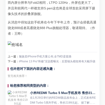
而内屏分辨率与Fold2相同，LTPO 120Hz，外屏也更大了，
并且和前两代一样都支持S pen这也将是全球首款采用屏下摄
像头技术的折叠屏旗舰。
从消息中得知这款手机将在今年下半年上市，预计会搭载高通
骁龙888或者高通骁龙888 Plus旗舰处理器，敬请期待。（
作
者：王晔
）
上一篇：
魅族卖iPhone手机方案公布,全TMD是套路
下一篇：
iPhone 13 Pro“终极”渲染图曝光：后置镜头模组将有大幅升级
也许您对下面的内容还感兴趣：
暂无相关推荐！
给您推荐相同类型的内容：
小米REDMI Turbo 5 Max手机发布 售价2199元起
在1月29日举行的REDMI新品发布会上，正式发布RE
DMI Turbo 5系列手机，售价2199元起。 据了解，新