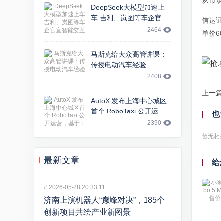
从市场
DeepSeek大模型加速上
车 吉利、岚图等车企官宣
信达
智能交互升级
2464
单价
马斯克给大众高管讲课：
传授电动汽车经验
2408
上一
AutoX 发布上海中心城区
首个 RoboTaxi 公开运
也
营，基于 FCA 大捷龙车型
2390
暂无相
最新文章
给
#
2026-05-28 20:33:11
济南上演机器人“巅峰对决”，185个
创新项目共绘产业新图景