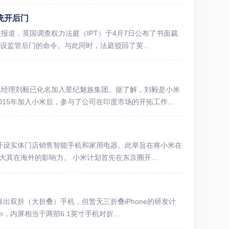
统开后门
道，英国调查权力法庭（IPT）于4月7日公布了书面裁
开设监管后门的命令。与此同时，法庭驳回了英...
总经理刘毅已化名加入星纪魅族集团。据了解，刘毅是小米
15年加入小米后，参与了公司在印度市场的开拓工作...
，开设实体门店销售智能手机和家用电器。此举旨在将小米在
其在海外的影响力。 小米计划首先在东京圈开...
出双折（大折叠）手机，但暂无三折叠iPhone的研发计
，内屏相当于两部6.1英寸手机对折...