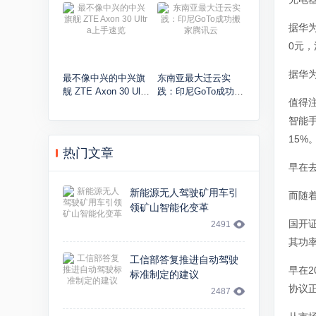
算服务
印度
据华为
0元
据华为
最不像中兴的中兴旗
东南亚最大迁云实
舰 ZTE Axon 30 Ultr
践：印尼GoTo成功搬
值得注
a上手速览
家腾讯云
智能手
15%
热门文章
早在去
新能源无人驾驶矿用车引
而随
领矿山智能化变革
国开
2491
其功
工信部答复推进自动驾驶
早在2
标准制定的建议
协议
2487