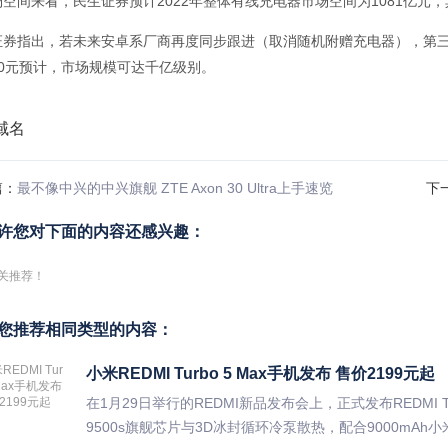
空间来看，民生证券预计2022年整体有线充电器市场空间为1081亿元，
证券指出，若未来安卓系厂商再度同步跟进（取消随机附赠充电器），第三
60元预计，市场规模可达千亿级别。
篇：
最不像中兴的中兴旗舰 ZTE Axon 30 Ultra上手速览
下
许您对下面的内容还感兴趣：
关推荐！
您推荐相同类型的内容：
小米REDMI Turbo 5 Max手机发布 售价2199元起
在1月29日举行的REDMI新品发布会上，正式发布REDMI 
9500s旗舰芯片与3D冰封循环冷泵散热，配合9000mAh小米