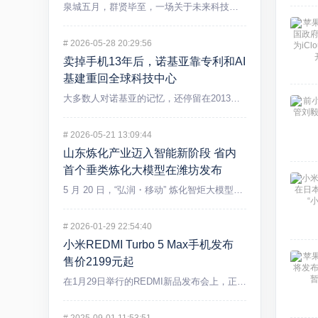
泉城五月，群贤毕至，一场关于未来科技的盛宴在济南精彩上演。5...
#
2026-05-28 20:29:56
卖掉手机13年后，诺基亚靠专利和AI
基建重回全球科技中心
大多数人对诺基亚的记忆，还停留在2013年出售手机业务后逐渐...
#
2026-05-21 13:09:44
山东炼化产业迈入智能新阶段 省内
首个垂类炼化大模型在潍坊发布
5 月 20 日，“弘润・移动” 炼化智炬大模型发布会在潍坊...
#
2026-01-29 22:54:40
小米REDMI Turbo 5 Max手机发布
售价2199元起
在1月29日举行的REDMI新品发布会上，正式发布REDMI...