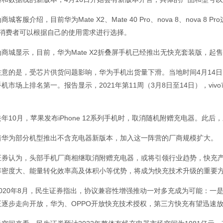
商城客服介绍，目前华为Mate X2、Mate 40 Pro、nova 8、nov
，消费者可以根据自己的使用需求进行选择。
商城显示，目前，华为Mate X2折叠屏手机已经推出无快充套装版，起售价
意的是，受芯片供货问题影响，华为手机出货量下滑。当地时间4月14日，市场研
机市场上排名第一。报告显示，2021年第11周（3月8日至14日），viv
。
年10月，苹果发布iPhone 12系列手机时，取消随机附赠充电器。此
着华为部分机型推出不含充电器新版本，加入这一阵营的厂商规模扩大。
证券认为，头部手机厂商相继取消附赠充电器，或将引领行业趋势，快充产
率密度大、能量转化效率高及体积小等优势，将成为快充技术升级的重要
020年8月，民生证券指出，协议兼容性增强推动一对多充成为可能：一是
正逐步走向开放，华为、OPPO开放快充技术授权，第三方快充有望迅速