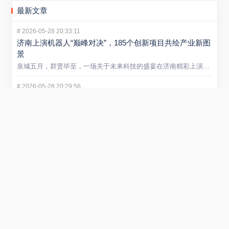
最新文章
#
2026-05-28 20:33:11
济南上演机器人“巅峰对决”，185个创新项目共绘产业新图
景
泉城五月，群贤毕至，一场关于未来科技的盛宴在济南精彩上演。5...
#
2026-05-28 20:29:56
卖掉手机13年后，诺基亚靠专利和AI基建重回全球科技中
心
大多数人对诺基亚的记忆，还停留在2013年出售手机业务后逐渐...
#
2026-05-21 13:09:44
山东炼化产业迈入智能新阶段 省内首个垂类炼化大模型在
潍坊发布
5 月 20 日，“弘润・移动” 炼化智炬大模型发布会在潍坊...
#
2026-01-29 22:54:40
小米REDMI Turbo 5 Max手机发布 售价2199元起
在1月29日举行的REDMI新品发布会上，正式发布REDMI...