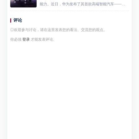
能力。近日，华为发布了其首款高端智能汽车——尊
界S800，该车型搭载了包括途灵龙行平台在内的多项
核心技术，成为智能汽车行业的新标杆。 尊界S800的
评论
亮相，不仅...
◎欢迎参与讨论，请在这里发表您的看法、交流您的观点。
你必须
登录
才能发表评论.