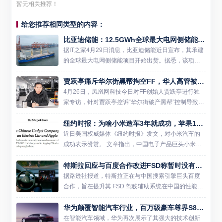
暂无相关推荐！
给您推荐相同类型的内容：
比亚迪储能：12.5GWh全球最大电网侧储能项目出货
据IT之家4月29日消息，比亚迪储能近日宣布，其承建
的全球最大电网侧储能项目开始出货。据悉，该项目
位于沙特，总容量高达12.5GWh，将助力沙特实现20
贾跃亭痛斥华尔街黑帮掏空FF，华人高管被排挤
30年50%电力来自可再生能源的目标。 作为项目的
一...
4月26日，凤凰网科技今日对FF创始人贾跃亭进行独
家专访，针对贾跃亭控诉“华尔街破产黑帮”控制导致10
亿美元耗尽，但SEC文件显示贾跃亭参与决策的质
纽约时报：为啥小米造车3年就成功，苹果10年研究却不行
疑，贾跃亭做出回应，并详细披露披露了FF上市后的
公司治理...
近日美国权威媒体《纽约时报》发文，对小米汽车的
成功表示赞赏。 文章指出，中国电子产品巨头小米在
短短三年内成功推出了首款电动汽车SU7，而科技巨
特斯拉回应与百度合作改进FSD称暂时没有相关消息
头苹果在探索十年后却于2024年宣布放弃造车计划。
让美国媒体...
据路透社报道，特斯拉正在与中国搜索引擎巨头百度
合作，旨在提升其 FSD 驾驶辅助系统在中国的性能表
现。然而，特斯拉随后对此消息进行了回应，表示暂
华为颠覆智能汽车行业，百万级豪车尊界S800搭载黑科技亮相
时没有与百度合作的相关消息。 报道指出，百度最近
几周派遣了一...
在智能汽车领域，华为再次展示了其强大的技术创新