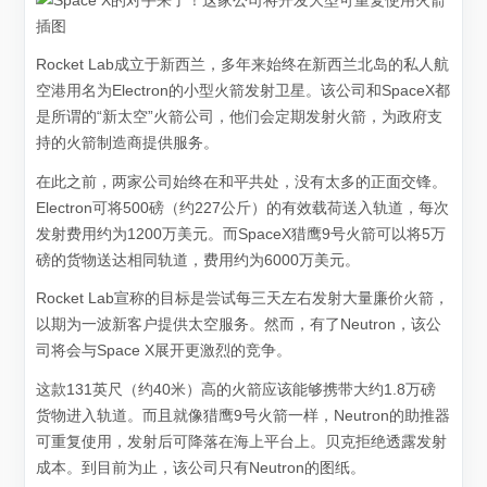
Rocket Lab成立于新西兰，多年来始终在新西兰北岛的私人航
空港用名为Electron的小型火箭发射卫星。该公司和SpaceX都
是所谓的“新太空”火箭公司，他们会定期发射火箭，为政府支
持的火箭制造商提供服务。
在此之前，两家公司始终在和平共处，没有太多的正面交锋。
Electron可将500磅（约227公斤）的有效载荷送入轨道，每次
发射费用约为1200万美元。而SpaceX猎鹰9号火箭可以将5万
磅的货物送达相同轨道，费用约为6000万美元。
Rocket Lab宣称的目标是尝试每三天左右发射大量廉价火箭，
以期为一波新客户提供太空服务。然而，有了Neutron，该公
司将会与Space X展开更激烈的竞争。
这款131英尺（约40米）高的火箭应该能够携带大约1.8万磅
货物进入轨道。而且就像猎鹰9号火箭一样，Neutron的助推器
可重复使用，发射后可降落在海上平台上。贝克拒绝透露发射
成本。到目前为止，该公司只有Neutron的图纸。